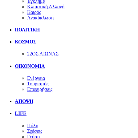
Έγκλημα
Κλιματική Αλλαγή
Καιρός
Ανακύκλωση
ΠΟΛΙΤΙΚΗ
ΚΟΣΜΟΣ
22ΟΣ ΑΙΩΝΑΣ
ΟΙΚΟΝΟΜΙΑ
Ενέργεια
Τουρισμός
Επιχειρήσεις
ΑΠΟΨΗ
LIFE
Πόλη
Σχέσεις
Γεύση