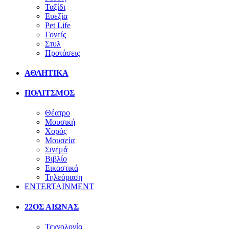
Ταξίδι
Ευεξία
Pet Life
Γονείς
Στυλ
Προτάσεις
ΑΘΛΗΤΙΚΑ
ΠΟΛΙΤΣΜΟΣ
Θέατρο
Μουσική
Χορός
Μουσεία
Σινεμά
Βιβλίο
Εικαστικά
Τηλεόραση
ENTERTAINMENT
22ΟΣ ΑΙΩΝΑΣ
Τεχνολογία