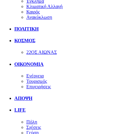
Έγκλημα
Κλιματική Αλλαγή
Καιρός
Ανακύκλωση
ΠΟΛΙΤΙΚΗ
ΚΟΣΜΟΣ
22ΟΣ ΑΙΩΝΑΣ
ΟΙΚΟΝΟΜΙΑ
Ενέργεια
Τουρισμός
Επιχειρήσεις
ΑΠΟΨΗ
LIFE
Πόλη
Σχέσεις
Γεύση