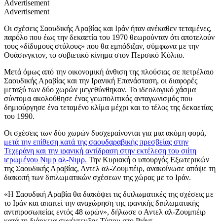
Advertisement
Advertisement
Οι σχέσεις Σαουδικής Αραβίας και Ιράν ήταν ανέκαθεν τεταμένες,
παρόλο που έως την δεκαετία του 1970 θεωρούνταν ότι αποτελούν
τους «δίδυμους στύλους» που θα εμπόδιζαν, σύμφωνα με την
Ουάσινγκτον, το σοβιετικό κίνημα στον Περσικό Κόλπο.
Μετά όμως από την οικονομική άνθιση της πλούσιας σε πετρέλαιο
Σαουδικής Αραβίας και την Ιρανική Επανάσταση, οι διαφορές
μεταξύ των δύο χωρών μεγεθύνθηκαν. Το ιδεολογικό χάσμα
σύντομα ακολούθησε ένας γεωπολιτικός ανταγωνισμός που
δημιούργησε ένα τεταμένο κλίμα μέχρι και το τέλος της δεκαετίας
του 1990.
Οι σχέσεις των δύο χωρών δυσχεραίνονται για μια ακόμη φορά,
μετά την επίθεση κατά της σαουδαραβικής πρεσβείας στην
Τεχεράνη και την ιρανική αντίδραση στην εκτέλεση του σιίτη
ιερωμένου Νιμρ αλ-Νιμρ.
Την Κυριακή ο υπουργός Εξωτερικών
της Σαουδικής Αραβίας, Αντελ αλ-Ζουμπέιρ, ανακοίνωσε απόψε τη
διακοπή των διπλωματικών σχέσεων της χώρας με το Ιράν.
«Η Σαουδική Αραβία θα διακόψει τις διπλωματικές της σχέσεις με
το Ιράν και απαιτεί την αναχώρηση της ιρανικής διπλωματικής
αντιπροσωπείας εντός 48 ωρών», δήλωσε ο Αντελ αλ-Ζουμπέιρ
κατά τη διάρκεια συνέντευξης Τύπου στο Ριάντ.