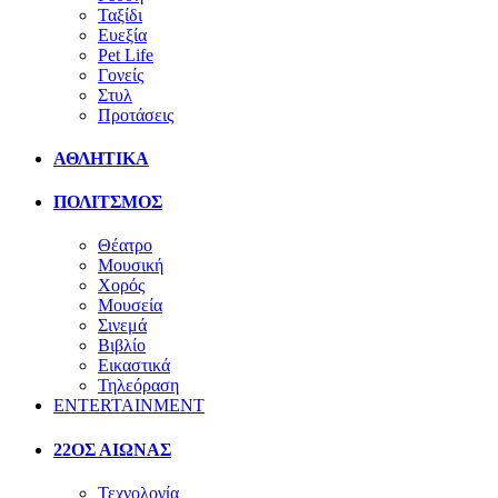
Ταξίδι
Ευεξία
Pet Life
Γονείς
Στυλ
Προτάσεις
ΑΘΛΗΤΙΚΑ
ΠΟΛΙΤΣΜΟΣ
Θέατρο
Μουσική
Χορός
Μουσεία
Σινεμά
Βιβλίο
Εικαστικά
Τηλεόραση
ENTERTAINMENT
22ΟΣ ΑΙΩΝΑΣ
Τεχνολογία