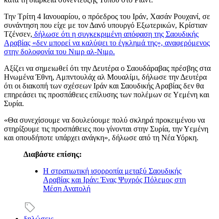
Την Τρίτη 4 Ιανουαρίου, ο πρόεδρος του Ιράν, Χασάν Ρουχανί, σε
συνάντηση που είχε με τον Δανό υπουργό Εξωτερικών, Κρίστιαν
Τζένσεν,
δήλωσε ότι η συγκεκριμένη απόφαση της Σαουδικής
Αραβίας «δεν μπορεί να καλύψει το έγκλημά της», αναφερόμενος
στην δολοφονία του Νιμρ αλ-Νιμρ.
Αξίζει να σημειωθεί ότι την Δευτέρα ο Σαουδάραβας πρέσβης στα
Ηνωμένα Έθνη, Αμπντουλάχ αλ Μουαλίμι, δήλωσε την Δευτέρα
ότι οι διακοπή των σχέσεων Ιράν και Σαουδικής Αραβίας δεν θα
επηρεάσει τις προσπάθειες επίλυσης των πολέμων σε Υεμένη και
Συρία.
«Θα συνεχίσουμε να δουλεύουμε πολύ σκληρά προκειμένου να
στηρίξουμε τις προσπάθειες που γίνονται στην Συρία, την Υεμένη
και οπουδήποτε υπάρχει ανάγκη», δήλωσε από τη Νέα Υόρκη.
Διαβάστε επίσης:
Η στρατιωτική ισορροπία μεταξύ Σαουδικής
Αραβίας και Ιράν: Ένας Ψυχρός Πόλεμος στη
Μέση Ανατολή
δηλώσεις