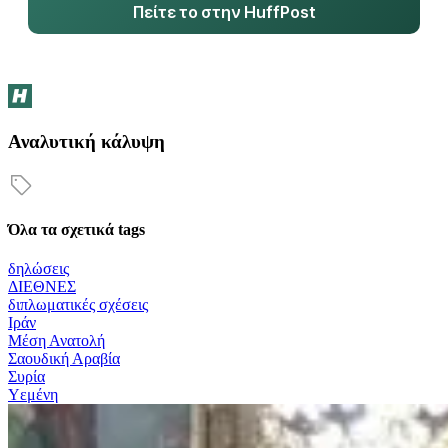
Πείτε το στην HuffPost
Αναλυτική κάλυψη
Όλα τα σχετικά tags
δηλώσεις
ΔΙΕΘΝΕΣ
διπλωματικές σχέσεις
Ιράν
Μέση Ανατολή
Σαουδική Αραβία
Συρία
Υεμένη