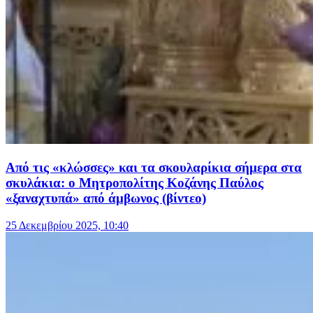
Από τις «κλώσσες» και τα σκουλαρίκια σήμερα στα
σκυλάκια: ο Μητροπολίτης Κοζάνης Παύλος
«ξαναχτυπά» από άμβωνος (βίντεο)
25 Δεκεμβρίου 2025, 10:40