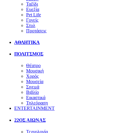
Ταξίδι
Ευεξία
Pet Life
Γονείς
Στυλ
Προτάσεις
ΑΘΛΗΤΙΚΑ
ΠΟΛΙΤΣΜΟΣ
Θέατρο
Μουσική
Χορός
Μουσεία
Σινεμά
Βιβλίο
Εικαστικά
Τηλεόραση
ENTERTAINMENT
22ΟΣ ΑΙΩΝΑΣ
Τεχνολογία