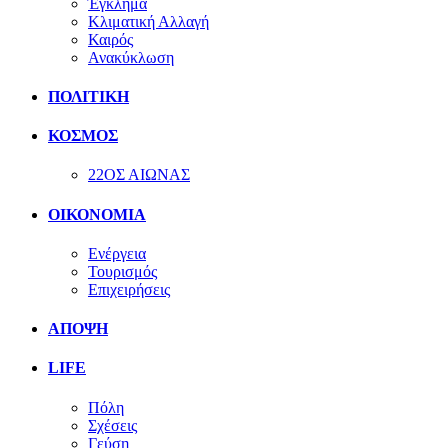
Έγκλημα
Κλιματική Αλλαγή
Καιρός
Ανακύκλωση
ΠΟΛΙΤΙΚΗ
ΚΟΣΜΟΣ
22ΟΣ ΑΙΩΝΑΣ
ΟΙΚΟΝΟΜΙΑ
Ενέργεια
Τουρισμός
Επιχειρήσεις
ΑΠΟΨΗ
LIFE
Πόλη
Σχέσεις
Γεύση