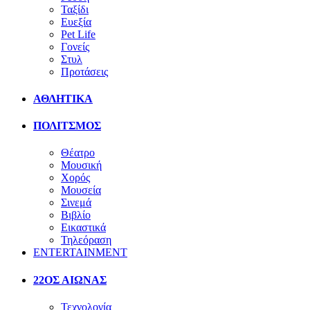
Ταξίδι
Ευεξία
Pet Life
Γονείς
Στυλ
Προτάσεις
ΑΘΛΗΤΙΚΑ
ΠΟΛΙΤΣΜΟΣ
Θέατρο
Μουσική
Χορός
Μουσεία
Σινεμά
Βιβλίο
Εικαστικά
Τηλεόραση
ENTERTAINMENT
22ΟΣ ΑΙΩΝΑΣ
Τεχνολογία