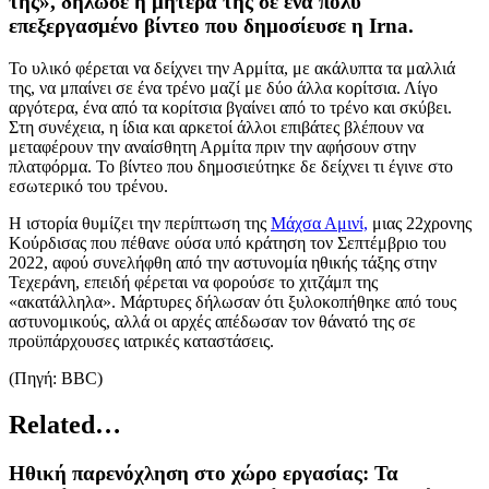
της», δήλωσε η μητέρα της σε ένα πολύ
επεξεργασμένο βίντεο που δημοσίευσε η Irna.
Το υλικό φέρεται να δείχνει την Αρμίτα, με ακάλυπτα τα μαλλιά
της, να μπαίνει σε ένα τρένο μαζί με δύο άλλα κορίτσια. Λίγο
αργότερα, ένα από τα κορίτσια βγαίνει από το τρένο και σκύβει.
Στη συνέχεια, η ίδια και αρκετοί άλλοι επιβάτες βλέπουν να
μεταφέρουν την αναίσθητη Αρμίτα πριν την αφήσουν στην
πλατφόρμα. Το βίντεο που δημοσιεύτηκε δε δείχνει τι έγινε στο
εσωτερικό του τρένου.
Η ιστορία θυμίζει την περίπτωση της
Μάχσα Αμινί,
μιας 22χρονης
Κούρδισας που πέθανε ούσα υπό κράτηση τον Σεπτέμβριο του
2022, αφού συνελήφθη από την αστυνομία ηθικής τάξης στην
Τεχεράνη, επειδή φέρεται να φορούσε το χιτζάμπ της
«ακατάλληλα». Μάρτυρες δήλωσαν ότι ξυλοκοπήθηκε από τους
αστυνομικούς, αλλά οι αρχές απέδωσαν τον θάνατό της σε
προϋπάρχουσες ιατρικές καταστάσεις.
(Πηγή: BBC)
Related…
Ηθική παρενόχληση στο χώρο εργασίας: Τα