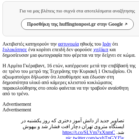
Για να μας βλέπεις πιο συχνά στα αποτελέσματα αναζήτησης
Προσθήκη της huffingtonpost.gr στην Google
Ακτιβιστές κατηγορούν την
αστυνομία
ηθικής του
Ιράν
ότι
ξυλοκόπησε
ένα κορίτσι επειδή δεν φορούσε
χιτζάμπ
και
δημοσίευσαν μια φωτογραφία που φέρεται να την δείχνει σε κώμα.
Η Αρμίτα Γκέραβαντ, 16 ετών, κατέρρευσε μετά την επιβίβασή της
σε τρένο του μετρό της Τεχεράνης την Κυριακή 1 Οκτωβρίου. Οι
αξιωματούχοι δήλωσαν ότι λιποθύμησε και έδωσαν στη
δημοσιότητα υλικό από κάμερες κλειστού κυκλώματος
παρακολούθησης στο οποίο φαίνεται να την τραβούν αναίσθητη
από το τρένο.
Advertisement
Advertisement
تصاویر جدید از دانش آموز دختری که روز یکشنبه در
ایستگاه متروی تهران دچار افت فشار شد و بیهوش
https://t.co/SLVm7xXnmC
شد.
pic.twitter.com/wvhTpGYI5v