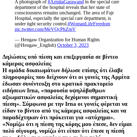
A photograph of
#ArmitaGarawand
in the special care
department of the hospital reveals that her state of
consciousness remains unchanged. The area of Fajr
Hospital, especially the special care department, is
under tight security control.
#WomanLifeFreedom
pic.twitter.com/MeVQcPhZmV
— Hengaw Organization for Human Rights
(@Hengaw_English)
October 3, 2023
Δηλώσεις υπό πίεση και επεξεργασία σε βίντεο
κάμερας ασφαλείας
Η ομάδα δικαιωμάτων δήλωσε επίσης ότι έλαβε
πληροφορίες που δείχνουν ότι οι γονείς της Αρμίτα
έδωσαν συνέντευξη στο κρατικό πρακτορείο
ειδήσεων Irna, «παρουσία υψηλόβαθμων
αξιωματικών ασφαλείας δεχόμενοι σημαντική
πίεση». Σύμφωνα με την Irna οι γονείς φέρεται να
είδαν το βίντεο από τις κάμερες ασφαλείας και να
παραδέχτηκαν ότι πρόκειται για «ατύχημα».
«Νομίζω ότι η πίεση της κόρης μου έπεσε, δεν είμαι
πολύ σίγουρη, νομίζω ότι είπαν ότι έπεσε η πίεσή