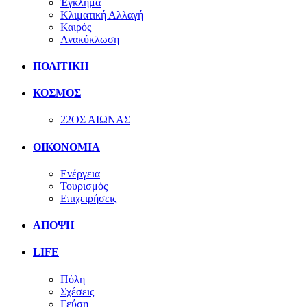
Έγκλημα
Κλιματική Αλλαγή
Καιρός
Ανακύκλωση
ΠΟΛΙΤΙΚΗ
ΚΟΣΜΟΣ
22ΟΣ ΑΙΩΝΑΣ
ΟΙΚΟΝΟΜΙΑ
Ενέργεια
Τουρισμός
Επιχειρήσεις
ΑΠΟΨΗ
LIFE
Πόλη
Σχέσεις
Γεύση