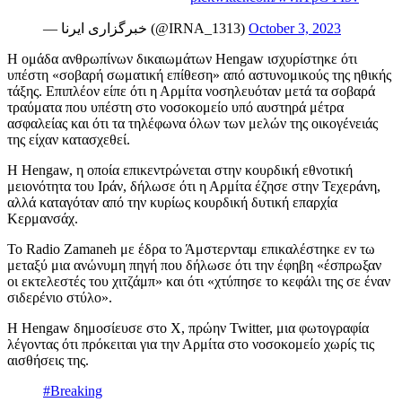
— خبرگزاری ایرنا (@IRNA_1313)
October 3, 2023
Η ομάδα ανθρωπίνων δικαιωμάτων Hengaw ισχυρίστηκε ότι
υπέστη «σοβαρή σωματική επίθεση» από αστυνομικούς της ηθικής
τάξης. Επιπλέον είπε ότι η Αρμίτα νοσηλευόταν μετά τα σοβαρά
τραύματα που υπέστη στο νοσοκομείο υπό αυστηρά μέτρα
ασφαλείας και ότι τα τηλέφωνα όλων των μελών της οικογένειάς
της είχαν κατασχεθεί.
Η Hengaw, η οποία επικεντρώνεται στην κουρδική εθνοτική
μειονότητα του Ιράν, δήλωσε ότι η Αρμίτα έζησε στην Τεχεράνη,
αλλά καταγόταν από την κυρίως κουρδική δυτική επαρχία
Κερμανσάχ.
Το Radio Zamaneh με έδρα το Άμστερνταμ επικαλέστηκε εν τω
μεταξύ μια ανώνυμη πηγή που δήλωσε ότι την έφηβη «έσπρωξαν
οι εκτελεστές του χιτζάμπ» και ότι «χτύπησε το κεφάλι της σε έναν
σιδερένιο στύλο».
Η Hengaw δημοσίευσε στο X, πρώην Twitter, μια φωτογραφία
λέγοντας ότι πρόκειται για την Αρμίτα στο νοσοκομείο χωρίς τις
αισθήσεις της.
#Breaking