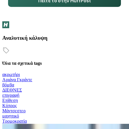
Πείτε το στην HuffPost
Αναλυτική κάλυψη
Όλα τα σχετικά tags
ακρωτήρι
Αριάνα Γκράντε
βόμβα
ΔΙΕΘΝΕΣ
επιγραφή
Επίθεση
Κύπρος
Μάντσεστερ
μαχητικό
Τρομοκρατία