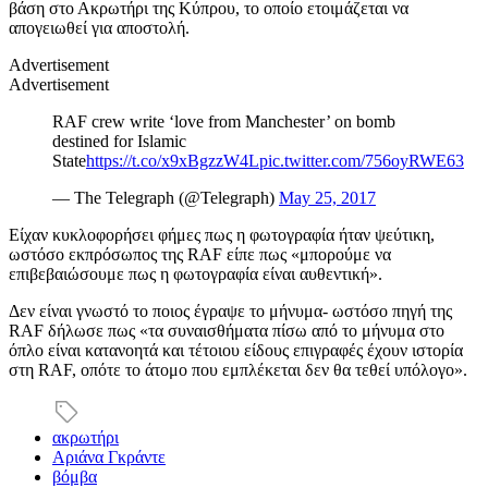
βάση στο Ακρωτήρι της Κύπρου, το οποίο ετοιμάζεται να
απογειωθεί για αποστολή.
Advertisement
Advertisement
RAF crew write ‘love from Manchester’ on bomb
destined for Islamic
State
https://t.co/x9xBgzzW4L
pic.twitter.com/756oyRWE63
— The Telegraph (@Telegraph)
May 25, 2017
Είχαν κυκλοφορήσει φήμες πως η φωτογραφία ήταν ψεύτικη,
ωστόσο εκπρόσωπος της RAF είπε πως «μπορούμε να
επιβεβαιώσουμε πως η φωτογραφία είναι αυθεντική».
Δεν είναι γνωστό το ποιος έγραψε το μήνυμα- ωστόσο πηγή της
RAF δήλωσε πως «τα συναισθήματα πίσω από το μήνυμα στο
όπλο είναι κατανοητά και τέτοιου είδους επιγραφές έχουν ιστορία
στη RAF, οπότε το άτομο που εμπλέκεται δεν θα τεθεί υπόλογο».
ακρωτήρι
Αριάνα Γκράντε
βόμβα