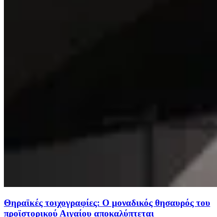
Θηραϊκές τοιχογραφίες: Ο μοναδικός θησαυρός του
προϊστορικού Αιγαίου αποκαλύπτεται