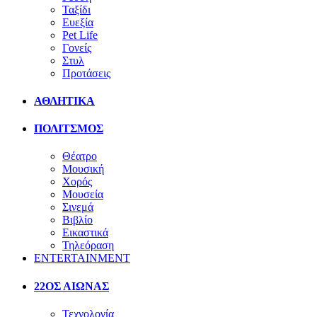
Ταξίδι
Ευεξία
Pet Life
Γονείς
Στυλ
Προτάσεις
ΑΘΛΗΤΙΚΑ
ΠΟΛΙΤΣΜΟΣ
Θέατρο
Μουσική
Χορός
Μουσεία
Σινεμά
Βιβλίο
Εικαστικά
Τηλεόραση
ENTERTAINMENT
22ΟΣ ΑΙΩΝΑΣ
Τεχνολογία