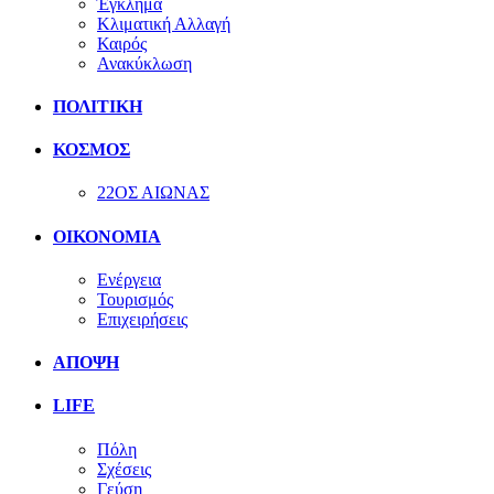
Έγκλημα
Κλιματική Αλλαγή
Καιρός
Ανακύκλωση
ΠΟΛΙΤΙΚΗ
ΚΟΣΜΟΣ
22ΟΣ ΑΙΩΝΑΣ
ΟΙΚΟΝΟΜΙΑ
Ενέργεια
Τουρισμός
Επιχειρήσεις
ΑΠΟΨΗ
LIFE
Πόλη
Σχέσεις
Γεύση