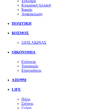
Έγκλημα
Κλιματική Αλλαγή
Καιρός
Ανακύκλωση
ΠΟΛΙΤΙΚΗ
ΚΟΣΜΟΣ
22ΟΣ ΑΙΩΝΑΣ
ΟΙΚΟΝΟΜΙΑ
Ενέργεια
Τουρισμός
Επιχειρήσεις
ΑΠΟΨΗ
LIFE
Πόλη
Σχέσεις
Γεύση