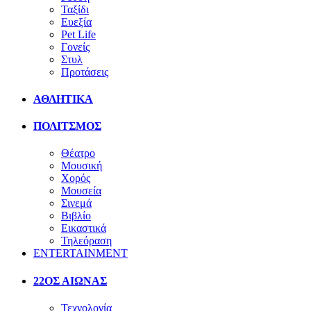
Ταξίδι
Ευεξία
Pet Life
Γονείς
Στυλ
Προτάσεις
ΑΘΛΗΤΙΚΑ
ΠΟΛΙΤΣΜΟΣ
Θέατρο
Μουσική
Χορός
Μουσεία
Σινεμά
Βιβλίο
Εικαστικά
Τηλεόραση
ENTERTAINMENT
22ΟΣ ΑΙΩΝΑΣ
Τεχνολογία