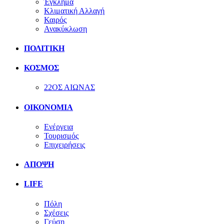
Έγκλημα
Κλιματική Αλλαγή
Καιρός
Ανακύκλωση
ΠΟΛΙΤΙΚΗ
ΚΟΣΜΟΣ
22ΟΣ ΑΙΩΝΑΣ
ΟΙΚΟΝΟΜΙΑ
Ενέργεια
Τουρισμός
Επιχειρήσεις
ΑΠΟΨΗ
LIFE
Πόλη
Σχέσεις
Γεύση