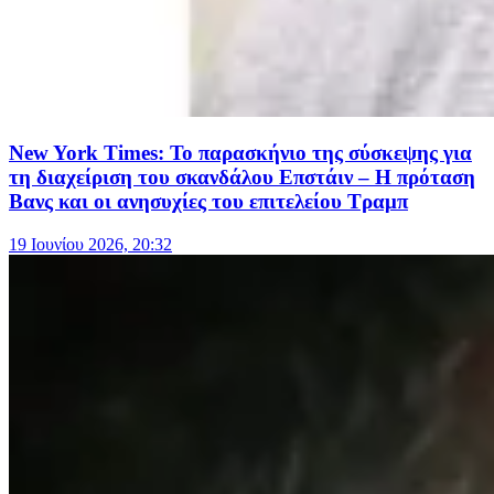
New York Times: Το παρασκήνιο της σύσκεψης για
τη διαχείριση του σκανδάλου Επστάιν – Η πρόταση
Βανς και οι ανησυχίες του επιτελείου Τραμπ
19 Ιουνίου 2026, 20:32