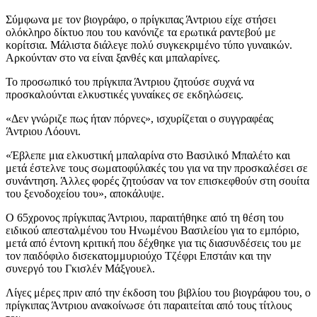
Σύμφωνα με τον βιογράφο, ο πρίγκιπας Άντριου είχε στήσει
ολόκληρο δίκτυο που του κανόνιζε τα ερωτικά ραντεβού με
κορίτσια. Μάλιστα διάλεγε πολύ συγκεκριμένο τύπο γυναικών.
Αρκούνταν στο να είναι ξανθές και μπαλαρίνες.
Το προσωπικό του πρίγκιπα Άντριου ζητούσε συχνά να
προσκαλούνται ελκυστικές γυναίκες σε εκδηλώσεις.
«Δεν γνώριζε πως ήταν πόρνες», ισχυρίζεται ο συγγραφέας
Άντριου Λόουνι.
«Έβλεπε μια ελκυστική μπαλαρίνα στο Βασιλικό Μπαλέτο και
μετά έστελνε τους σωματοφύλακές του για να την προσκαλέσει σε
συνάντηση. Άλλες φορές ζητούσαν να τον επισκεφθούν στη σουίτα
του ξενοδοχείου του», αποκάλυψε.
Ο 65χρονος πρίγκιπας Άντριου, παραιτήθηκε από τη θέση του
ειδικού απεσταλμένου του Ηνωμένου Βασιλείου για το εμπόριο,
μετά από έντονη κριτική που δέχθηκε για τις διασυνδέσεις του με
τον παιδόφιλο δισεκατομμυριούχο Τζέφρι Επστάιν και την
συνεργό του Γκισλέν Μάξγουελ.
Λίγες μέρες πριν από την έκδοση του βιβλίου του βιογράφου του, ο
πρίγκιπας Άντριου ανακοίνωσε ότι παραιτείται από τους τίτλους