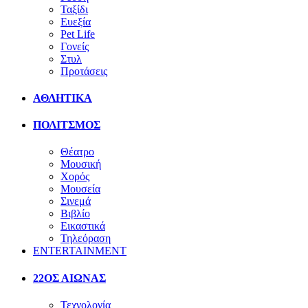
Ταξίδι
Ευεξία
Pet Life
Γονείς
Στυλ
Προτάσεις
ΑΘΛΗΤΙΚΑ
ΠΟΛΙΤΣΜΟΣ
Θέατρο
Μουσική
Χορός
Μουσεία
Σινεμά
Βιβλίο
Εικαστικά
Τηλεόραση
ENTERTAINMENT
22ΟΣ ΑΙΩΝΑΣ
Τεχνολογία