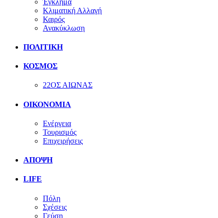
Έγκλημα
Κλιματική Αλλαγή
Καιρός
Ανακύκλωση
ΠΟΛΙΤΙΚΗ
ΚΟΣΜΟΣ
22ΟΣ ΑΙΩΝΑΣ
ΟΙΚΟΝΟΜΙΑ
Ενέργεια
Τουρισμός
Επιχειρήσεις
ΑΠΟΨΗ
LIFE
Πόλη
Σχέσεις
Γεύση