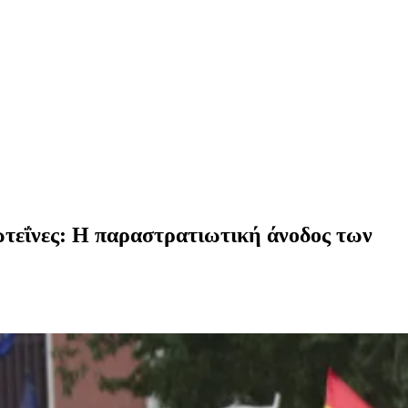
ωτεΐνες: Η παραστρατιωτική άνοδος των