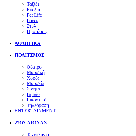
Ταξίδι
Ευεξία
Pet Life
Γονείς
Στυλ
Προτάσεις
ΑΘΛΗΤΙΚΑ
ΠΟΛΙΤΣΜΟΣ
Θέατρο
Μουσική
Χορός
Μουσεία
Σινεμά
Βιβλίο
Εικαστικά
Τηλεόραση
ENTERTAINMENT
22ΟΣ ΑΙΩΝΑΣ
Τεχνολογία