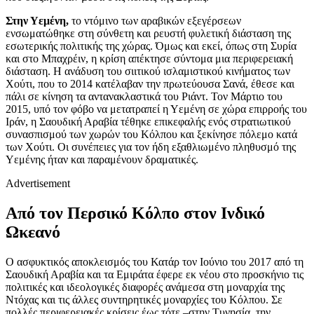
Στην Υεμένη,
το ντόμινο των αραβικών εξεγέρσεων
ενσωματώθηκε στη σύνθετη και ρευστή φυλετική διάσταση της
εσωτερικής πολιτικής της χώρας. Όμως και εκεί, όπως στη Συρία
και στο Μπαχρέιν, η κρίση απέκτησε σύντομα μια περιφερειακή
διάσταση. Η ανάδυση του σιιτικού ισλαμιστικού κινήματος των
Χούτι, που το 2014 κατέλαβαν την πρωτεύουσα Σανά, έθεσε και
πάλι σε κίνηση τα αντανακλαστικά του Ριάντ. Τον Μάρτιο του
2015, υπό τον φόβο να μετατραπεί η Υεμένη σε χώρα επιρροής του
Ιράν, η Σαουδική Αραβία τέθηκε επικεφαλής ενός στρατιωτικού
συνασπισμού των χωρών του Κόλπου και ξεκίνησε πόλεμο κατά
των Χούτι. Οι συνέπειες για τον ήδη εξαθλιωμένο πληθυσμό της
Υεμένης ήταν και παραμένουν δραματικές.
Advertisement
Από τον Περσικό Κόλπο στον Ινδικό
Ωκεανό
Ο ασφυκτικός αποκλεισμός του Κατάρ τον Ιούνιο του 2017 από τη
Σαουδική Αραβία και τα Εμιράτα έφερε εκ νέου στο προσκήνιο τις
πολιτικές και ιδεολογικές διαφορές ανάμεσα στη μοναρχία της
Ντόχας και τις άλλες συντηρητικές μοναρχίες του Κόλπου. Σε
πολλές περιφερειακές κρίσεις έως τότε –στην Τυνησία, την