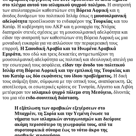
στο πλέγμα αυτού του ισλαμικού ψυχρού πολέμου.
Η ανατροπή
των απολυταρχικών καθεστώτων στη
Βόρεια Αφρική
και η
άνοδος δυνάμεων του πολιτικού Ισλάμ όπως η
μουσουλμανική
αδελφότητα
προσέλκυσαν το ενδιαφέρον τη
ς Τουρκίας
και του
Κατάρ. Η κυβέρνηση του ΑΚΡ και η μοναρχία της Ντόχας
διατηρούν στενές σχέσεις με τη μουσουλμανική αδελφότητα και
είδαν την ανατροπή των καθεστώτων στη Βόρεια Αφρική ως μια
μοναδική ευκαιρία για να απλώσουν την περιφερειακή τους
επιρροή.
Η Σαουδική Αραβία και τα Ηνωμένα Αραβικά
Εμιράτα,
που εδώ και τρεις δεκαετίες αντιμετωπίζουν τη
μουσουλμανική αδελφότητα ως πολιτική και ιδεολογική απειλή για
την εσωτερική τους ασφάλεια,
είδαν την άνοδο του πολιτικού
Ισλάμ στη Βόρεια Αφρική και την εμπλοκή της Τουρκίας και
του Κατάρ ως δύο εκφάνσεις του ίδιου προβλήματος.
Η δική
τους ανάμιξη ήταν, σύμφωνα με την οπτική τους, αναπόφευκτη. Ως
αποτέλεσμα, οι εσωτερικές κρίσεις σε Τυνησία, Αίγυπτο και Λιβύη
μετέφεραν τον
ισλαμικό ψυχρό πόλεμο στη Μεσόγειο,
δίνοντάς
του μια νέα
ενδο-σουνιτική διάσταση.
Η εξάπλωση των αραβικών εξεγέρσεων στο
Μπαχρέιν, τη Συρία και την Υεμένη ένωσε τα
νήματα των ισλαμικών ανταγωνισμών και διεύρυνε
ακόμη περισσότερο τη γεωγραφία τους, από τα
συροτουρκικά σύνορα έως το νότιο άκρο της
αραβικής χερσονήσου.