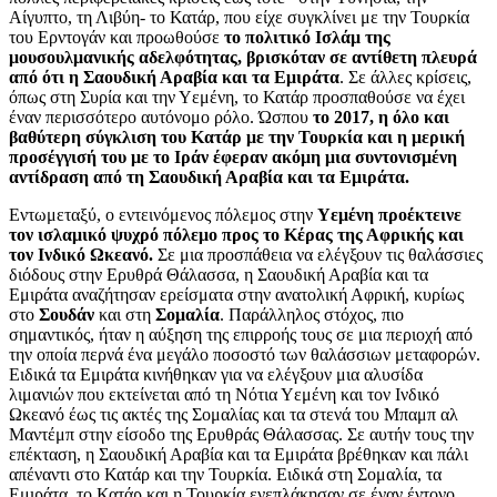
Αίγυπτο, τη Λιβύη- το Κατάρ, που είχε συγκλίνει με την Τ
ουρκία
του Ερντογάν και προωθούσε
το πολιτικό Ισλάμ της
μουσουλμανικής αδελφότητας, βρισκόταν σε αντίθετη πλευρά
από ότι η Σαουδική Αραβία και τα Εμιράτα
. Σε άλλες κρίσεις,
όπως στη Συρία και την Υεμένη, το Κατάρ προσπαθούσε να έχει
έναν περισσότερο αυτόνομο ρόλο. Ώσπου
το 2017, η όλο και
βαθύτερη σύγκλιση του Κατάρ με την Τουρκία και η μερική
προσέγγισή του με το Ιράν έφεραν ακόμη μια συντονισμένη
αντίδραση από τη Σαουδική Αραβία και τα Εμιράτα.
Εντωμεταξύ, ο εντεινόμενος πόλεμος στην
Υεμένη προέκτεινε
τον ισλαμικό ψυχρό πόλεμο προς το Κέρας της Αφρικής και
τον Ινδικό Ωκεανό.
Σε μια προσπάθεια να ελέγξουν τις θαλάσσιες
διόδους στην Ερυθρά Θάλασσα, η Σαουδική Αραβία και τα
Εμιράτα αναζήτησαν ερείσματα στην ανατολική Αφρική, κυρίως
στο
Σουδάν
και στη
Σομαλία
. Παράλληλος στόχος, πιο
σημαντικός, ήταν η αύξηση της επιρροής τους σε μια περιοχή από
την οποία περνά ένα μεγάλο ποσοστό των θαλάσσιων μεταφορών.
Ειδικά τα Εμιράτα κινήθηκαν για να ελέγξουν μια αλυσίδα
λιμανιών που εκτείνεται από τη Νότια Υεμένη και τον Ινδικό
Ωκεανό έως τις ακτές της Σομαλίας και τα στενά του Μπαμπ αλ
Μαντέμπ στην είσοδο της Ερυθράς Θάλασσας. Σε αυτήν τους την
επέκταση, η Σαουδική Αραβία και τα Εμιράτα βρέθηκαν και πάλι
απέναντι στο Κατάρ και την Τουρκία. Ειδικά στη Σομαλία, τα
Εμιράτα, το Κατάρ και η Τουρκία ενεπλάκησαν σε έναν έντονο