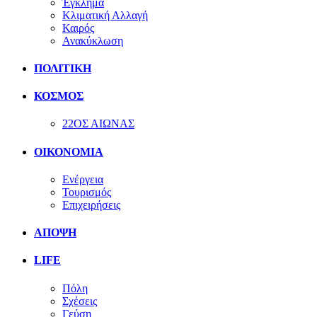
Έγκλημα
Κλιματική Αλλαγή
Καιρός
Ανακύκλωση
ΠΟΛΙΤΙΚΗ
ΚΟΣΜΟΣ
22ΟΣ ΑΙΩΝΑΣ
ΟΙΚΟΝΟΜΙΑ
Ενέργεια
Τουρισμός
Επιχειρήσεις
ΑΠΟΨΗ
LIFE
Πόλη
Σχέσεις
Γεύση