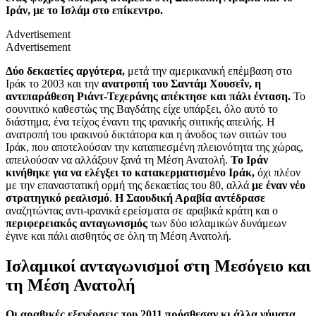
Ιράν, με το Ισλάμ στο επίκεντρο.
Advertisement
Advertisement
Δύο δεκαετίες αργότερα,
μετά την αμερικανική επέμβαση στο
Ιράκ το 2003 και την
ανατροπή του Σαντάμ Χουσεΐν, η
αντιπαράθεση Ριάντ-Τεχεράνης απέκτησε και πάλι ένταση.
Το
σουνιτικό καθεστώς της Βαγδάτης είχε υπάρξει, όλο αυτό το
διάστημα, ένα τείχος έναντι της ιρανικής σιιτικής απειλής. Η
ανατροπή του ιρακινού δικτάτορα και η άνοδος των σιιτών του
Ιράκ, που αποτελούσαν την καταπιεσμένη πλειονότητα της χώρας,
απειλούσαν να αλλάξουν ξανά τη Μέση Ανατολή.
Το Ιράν
κινήθηκε για να ελέγξει το κατακερματισμένο Ιράκ,
όχι πλέον
με την επαναστατική ορμή της δεκαετίας του 80, αλλά
με έναν νέο
στρατηγικό ρεαλισμό
.
Η Σαουδική Αραβία αντέδρασε
αναζητώντας αντι-ιρανικά ερείσματα σε αραβικά κράτη και ο
περιφερειακός
ανταγωνισμός
των δύο ισλαμικών δυνάμεων
έγινε και πάλι αισθητός σε όλη τη Μέση Ανατολή.
Ισλαμικοί ανταγωνισμοί στη Μεσόγειο και
τη Μέση Ανατολή
Οι αραβικές εξεγέρσεις του 2011 πρόσθεσαν κι άλλα νήματα