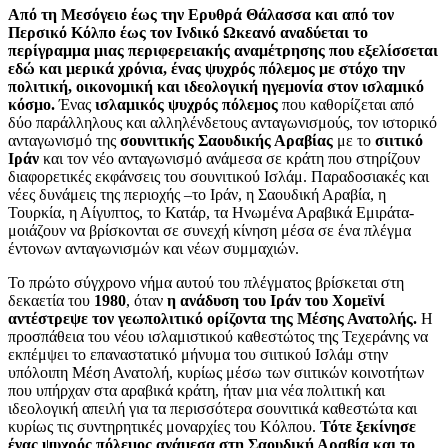
Από τη Μεσόγειο έως την Ερυθρά Θάλασσα και από τον
Περσικό Κόλπο έως τον Ινδικό Ωκεανό αναδύεται το
περίγραμμα μιας περιφερειακής αναμέτρησης που εξελίσσεται
εδώ και μερικά χρόνια, ένας ψυχρός πόλεμος με στόχο την
πολιτική, οικονομική και ιδεολογική ηγεμονία στον ισλαμικό
κόσμο.
Ένας
ισλαμικός ψυχρός πόλεμος
που καθορίζεται από
δύο παράλληλους και αλληλένδετους ανταγωνισμούς, τον ιστορικό
ανταγωνισμό της
σουνιτικής Σαουδικής Αραβίας
με το
σιιτικό
Ιράν
και τον νέο ανταγωνισμό ανάμεσα σε κράτη που στηρίζουν
διαφορετικές εκφάνσεις του σουνιτικού Ισλάμ. Παραδοσιακές και
νέες δυνάμεις της περιοχής –το Ιράν, η Σαουδική Αραβία, η
Τουρκία, η Αίγυπτος, το Κατάρ, τα Ηνωμένα Αραβικά Εμιράτα-
μοιάζουν να βρίσκονται σε συνεχή κίνηση μέσα σε ένα πλέγμα
έντονων ανταγωνισμών και νέων συμμαχιών.
Το πρώτο σύγχρονο νήμα αυτού του πλέγματος βρίσκεται στη
δεκαετία του
1980
, όταν
η ανάδυση του Ιράν του Χομεϊνί
αντέστρεψε τον γεωπολιτικό ορίζοντα της Μέσης Ανατολής.
Η
προσπάθεια του νέου ισλαμιστικού καθεστώτος της Τεχεράνης να
εκπέμψει το επαναστατικό μήνυμα του σιιτικού Ισλάμ στην
υπόλοιπη Μέση Ανατολή, κυρίως μέσω των σιιτικών κοινοτήτων
που υπήρχαν στα αραβικά κράτη, ήταν μια νέα πολιτική και
ιδεολογική απειλή για τα περισσότερα σουνιτικά καθεστώτα και
κυρίως τις συντηρητικές μοναρχίες του Κόλπου.
Τότε ξεκίνησε
ένας ψυχρός πόλεμος ανάμεσα στη Σαουδική Αραβία και το