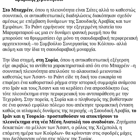
Στο Μπαχρέιν
, όπου η πλειονότητα είναι Σιίτες αλλά το καθεστώς
σουνιτικό, οι αντικαθεστωτικές διαδηλώσεις διακόπηκαν σχεδόν
αμέσως με επέμβαση δυνάμεων της Σαουδικής Αραβίας και των
Εμιράτων. Το Ριάντ ερμήνευσε την εξεγερμένη πλατεία του
Μαργαριταριού ως μια εν δυνάμει ιρανική ρωγμή που θα
μπορούσε να θρυμματίσει όχι μόνο τη σαουδαραβική περιφερειακή
αρχιτεκτονική –το Συμβούλιο Συνεργασίας του Κόλπου- αλλά
ακόμη και την ίδια τη σαουδαραβική μοναρχία.
Την ίδια στιγμή,
στη Συρία
, όπου η αντικαθεστωτική εξέγερση
είχε ακριβώς τα αντίθετα χαρακτηριστικά από ότι στο Μπαχρέιν –η
σουνιτική πλειονότητα απειλούσε το αλαουιτικό μειονοτικό
καθεστώς των Άσαντ- το Ριάντ είδε τη δική του ευκαιρία να
επιφέρει ένα καθοριστικό ρήγμα στην ιστορική συμμαχία ανάμεσα
στο Ιράν και τους Άσαντ και να κερδίσει ένα απροσδόκητο έως
τότε πλεονέκτημα στην περιφερειακή του αντιπαράθεση με την
Τεχεράνη. Στην πορεία, η Συρία και ο πληθυσμός της βυθίστηκαν
σε ένα φονικό εμφύλιο πόλεμο που απέκτησε τρομακτική ένταση
καθώς οι ισλαμικές δυνάμεις της περιοχής –η Σαουδική Αραβία,
το
Ιράν και η Τουρκία- προσπαθούσαν να αποκτήσουν το
πλεονέκτημα στη νέα Μέση Ανατολή που αναδυόταν.
Ζητήματα
δεκαετιών -το μέλλον των Άσαντ, ο ρόλος της Χεζμπολά, η
επόμενη ημέρα των Κούρδων- θα κρίνονταν στις σφοδρές μάχες
που διεξάγονταν μέσα στις πόλεις της Συρίας.