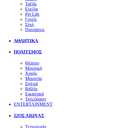
Ταξίδι
Ευεξία
Pet Life
Γονείς
Στυλ
Προτάσεις
ΑΘΛΗΤΙΚΑ
ΠΟΛΙΤΣΜΟΣ
Θέατρο
Μουσική
Χορός
Μουσεία
Σινεμά
Βιβλίο
Εικαστικά
Τηλεόραση
ENTERTAINMENT
22ΟΣ ΑΙΩΝΑΣ
Τεχνολογία