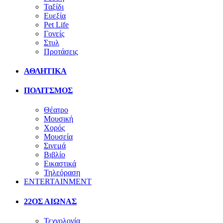
Ταξίδι
Ευεξία
Pet Life
Γονείς
Στυλ
Προτάσεις
ΑΘΛΗΤΙΚΑ
ΠΟΛΙΤΣΜΟΣ
Θέατρο
Μουσική
Χορός
Μουσεία
Σινεμά
Βιβλίο
Εικαστικά
Τηλεόραση
ENTERTAINMENT
22ΟΣ ΑΙΩΝΑΣ
Τεχνολογία