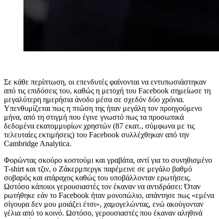
Σε κάθε περίπτωση, οι επενδυτές φαίνονται να εντυπωσιάστηκαν
από τις επιδόσεις του, καθώς η μετοχή του
Facebook
σημείωσε τη
μεγαλύτερη ημερήσια άνοδο μέσα σε σχεδόν δύο χρόνια.
Υπενθυμίζεται πως η πτώση της ήταν μεγάλη τον προηγούμενο
μήνα, από τη στιγμή που έγινε γνωστό πως τα προσωπικά
δεδομένα εκατομμυρίων χρηστών (87 εκατ., σύμφωνα με τις
τελευταίες εκτιμήσεις) του
Facebook
συλλέχθηκαν από την
Cambridge Analytica.
Φορώντας σκούρο κοστούμι και γραβάτα, αντί για το συνηθισμένο
T-shirt
και τζιν, ο Ζάκερμπεργκ παρέμεινε σε μεγάλο βαθμό
σοβαρός και ατάραχος καθώς του υποβάλλονταν ερωτήσεις.
Ωστόσο κάποιοι γερουσιαστές τον έκαναν να αντιδράσει: Όταν
ρωτήθηκε εάν το
Facebook
ήταν μονοπώλιο, απάντησε πως «εμένα
σίγουρα δεν μου μοιάζει έτσι», χαμογελώντας, ενώ ακούγονταν
γέλια από το κοινό. Ωστόσο, γερουσιαστές που έκαναν αληθινά