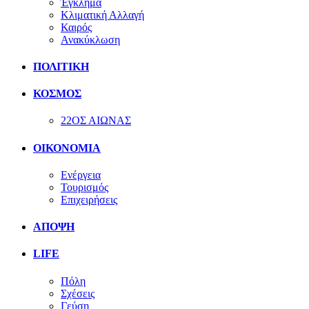
Έγκλημα
Κλιματική Αλλαγή
Καιρός
Ανακύκλωση
ΠΟΛΙΤΙΚΗ
ΚΟΣΜΟΣ
22ΟΣ ΑΙΩΝΑΣ
ΟΙΚΟΝΟΜΙΑ
Ενέργεια
Τουρισμός
Επιχειρήσεις
ΑΠΟΨΗ
LIFE
Πόλη
Σχέσεις
Γεύση