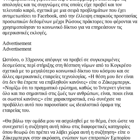
απολογίες και τις συγγνώμες στις οποίες είχε προβεί και τον
τελευταίο καιρό, σχετικά με μια σειρά προβλημάτων που έχει
αντιμετωπίσει το
Facebook,
από την έλλειψη επαρκούς προστασίας
προσωπικών δεδομένων μέχρι Ρώσους πράκτορες που φέρονται να
χρησιμοποίησαν το κοινωνικό δίκτυο για να επηρεάσουν τις
αμερικανικές εκλογές.
Advertisement
Advertisement
Ωστόσο, ο 33χρονος απέφυγε να προβεί σε συγκεκριμένες
δεσμεύσεις περί στήριξης στη θέσπιση νόμων από το Κογκρέσο
σχετικά με το μεγαλύτερο κοινωνικό δίκτυο του κόσμου και σε
άλλες αμερικανικές εταιρείες τεχνολογίας. «Η θέση μου δεν είναι
ότι δεν θα έπρεπε να επιβληθούν κανόνες» είπε ο Ζάκερμπεργκ.
«Νομίζω ότι το πραγματικό ερώτημα, καθώς το Ίντερνετ γίνεται
όλο και πιο σημαντικό στις ζωές των ανθρώπων, είναι, ποιοι είναι
οι σωστοί κανόνες;» είπε χαρακτηριστικά, ενώ συνέχισε να
προβάλλει αυτό που παρουσίασε ως ιδεαλιστικό όραμα της
εταιρείας του.
«Θα βάλω την ομάδα μου να ασχοληθεί με το θέμα, έτσι ώστε να
συνεχιστεί η συζήτηση αυτή πάνω στις διαφορετικές κατηγορίες
όπου θεωρώ ότι πρέπει να λάβει χώρα αυτή η συζήτηση» είπε ο
Ζάκερμπεργκ στην ακρόαση, ενώπιον των επιτροπών Εμπορίου