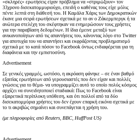
«σκληρές» ερωτήσεις είχαν πρόβλημα να «στριμώξουν» τον
33χρονο δισεκατομμυριούχο, επειδή ο καθένας τους είχε μόλις
πέντε λεπτά στη διάθεσή του. Η Καμάλα Χάρις των Δημοκρατικών
έκανε μια σειρά ερωτήσεων σχετικά με το αν ο Ζάκερμπεργκ ή τα
ανώτερα στελέχη του σκέφτηκαν να ενημερώσουν τους χρήστες
για την παραβίαση δεδομένων. Η ίδια έμεινε μεταξύ των
ανικανοποίητων από τις απαντήσεις του, κάνοντας λόγο στο
Twitter
για αποτυχία του να απαντήσει και εκφράζοντας προβληματισμό
σχετικά με το κατά πόσον το
Facebook
όντως ενδιαφέρεται για τη
διαφάνεια και την εμπιστοσύνη.
Advertisement
Σε γενικές γραμμές, ωστόσο, η ακρόαση φάνηκε – σε έναν βαθμό
εξαιτίας ερωτήσεων από γερουσιαστές που δεν είχαν και πολλές
γνώσεις για το θέμα- να υπογραμμίζει αυτό το οποίο πολύς κόσμος
αρχίζει να συνειδητοποιεί σταδιακά: Πως το Facebook είναι
εξαιρετικά περίπλοκη υπόθεση, και ότι πολλοί από τα δύο
δισεκατομμύρια χρήστες του δεν έχουν επαρκή εικόνα σχετικά με
το τι ακριβώς σημαίνει και συνεπάγεται η χρήση του.
(με πληροφορίες από Reuters, BBC, HuffPost US)
Advertisement