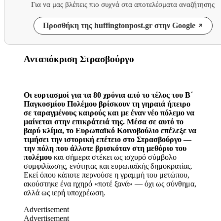
Για να μας βλέπεις πιο συχνά στα αποτελέσματα αναζήτησης
Προσθήκη της huffingtonpost.gr στην Google
Ανταπόκριση Στρασβούργο
Οι εορτασμοί για τα 80 χρόνια από το τέλος του Β΄
Παγκοσμίου Πολέμου βρίσκουν τη γηραιά ήπειρο
σε ταραγμένους καιρούς και με έναν νέο πόλεμο να
μαίνεται στην επικράτειά της. Μέσα σε αυτό το
βαρύ κλίμα, το Ευρωπαϊκό Κοινοβούλιο επέλεξε να
τιμήσει την ιστορική επέτειο στο Στρασβούργο —
την πόλη που άλλοτε βρισκόταν στη μεθόριο του
πολέμου
και σήμερα στέκει ως ισχυρό σύμβολο
συμφιλίωσης, ενότητας και ευρωπαϊκής δημοκρατίας.
Εκεί όπου κάποτε περνούσε η γραμμή του μετώπου,
ακούστηκε ένα ηχηρό «ποτέ ξανά» — όχι ως σύνθημα,
αλλά ως ιερή υποχρέωση.
Advertisement
Advertisement