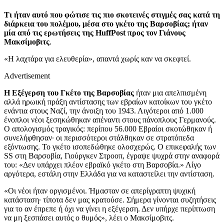
Τι ήταν αυτό που φώτισε τις πιο σκοτεινές στιγμές σας κατά τη
διάρκεια του πολέμου, μέσα στο γκέτο της Βαρσοβίας; ήταν
μία από τις ερωτήσεις της
HuffPost προς τον Γιάνους
Μακσίμοβιτς
.
«Η λαχτάρα για ελευθερία», απαντά χωρίς καν να σκεφτεί.
Advertisement
Η Εξέγερση του Γκέτο της Βαρσοβίας
ήταν μια απελπισμένη
αλλά ηρωική πράξη αντίστασης των εβραίων κατοίκων του γκέτο
ενάντια στους Ναζί, την άνοιξη του 1943. Λιγότεροι από 1.000
ένοπλοι νέοι ξεσηκώθηκαν απέναντι στους πάνοπλους Γερμανούς.
Ο απολογισμός τραγικός: περίπου 56.000 Εβραίοι σκοτώθηκαν ή
συνελήφθησαν· οι περισσότεροι στάλθηκαν σε στρατόπεδα
εξόντωσης. Το γκέτο ισοπεδώθηκε ολοσχερώς. Ο επικεφαλής των
SS στη Βαρσοβία, Γιούργκεν Στροοπ, έγραψε ψυχρά στην αναφορά
του: «Δεν υπάρχει πλέον εβραϊκό γκέτο στη Βαρσοβία.» Λίγο
αργότερα, εστάλη στην Ελλάδα για να καταστείλει την αντίσταση.
«Οι νέοι ήταν οργισμένοι. Ήμασταν σε απερίγραπτη ψυχική
κατάσταση· τίποτα δεν μας κρατούσε. Σήμερα γίνονται συζητήσεις
για το αν έπρεπε ή όχι να γίνει η εξέγερση. Δεν υπήρχε περίπτωση
να μη ξεσπάσει αυτός ο θυμός», λέει ο Μακσίμοβιτς.