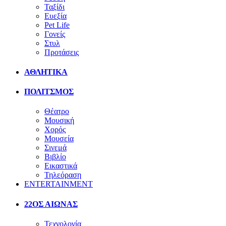
Ταξίδι
Ευεξία
Pet Life
Γονείς
Στυλ
Προτάσεις
ΑΘΛΗΤΙΚΑ
ΠΟΛΙΤΣΜΟΣ
Θέατρο
Μουσική
Χορός
Μουσεία
Σινεμά
Βιβλίο
Εικαστικά
Τηλεόραση
ENTERTAINMENT
22ΟΣ ΑΙΩΝΑΣ
Τεχνολογία