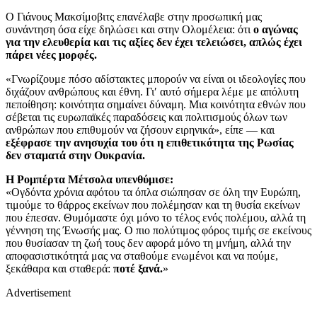
Ο Γιάνους Μακσίμοβιτς επανέλαβε στην προσωπική μας
συνάντηση όσα είχε δηλώσει και στην Ολομέλεια: ότι
ο αγώνας
για την ελευθερία και τις αξίες δεν έχει τελειώσει, απλώς έχει
πάρει νέες μορφές.
«Γνωρίζουμε πόσο αδίστακτες μπορούν να είναι οι ιδεολογίες που
διχάζουν ανθρώπους και έθνη. Γι′ αυτό σήμερα λέμε με απόλυτη
πεποίθηση: κοινότητα σημαίνει δύναμη. Μια κοινότητα εθνών που
σέβεται τις ευρωπαϊκές παραδόσεις και πολιτισμούς όλων των
ανθρώπων που επιθυμούν να ζήσουν ειρηνικά», είπε — και
εξέφρασε την ανησυχία του ότι η επιθετικότητα της Ρωσίας
δεν σταματά στην Ουκρανία.
Η Ρομπέρτα Μέτσολα υπενθύμισε:
«Ογδόντα χρόνια αφότου τα όπλα σιώπησαν σε όλη την Ευρώπη,
τιμούμε το θάρρος εκείνων που πολέμησαν και τη θυσία εκείνων
που έπεσαν. Θυμόμαστε όχι μόνο το τέλος ενός πολέμου, αλλά τη
γέννηση της Ένωσής μας. Ο πιο πολύτιμος φόρος τιμής σε εκείνους
που θυσίασαν τη ζωή τους δεν αφορά μόνο τη μνήμη, αλλά την
αποφασιστικότητά μας να σταθούμε ενωμένοι και να πούμε,
ξεκάθαρα και σταθερά:
ποτέ ξανά.
»
Advertisement