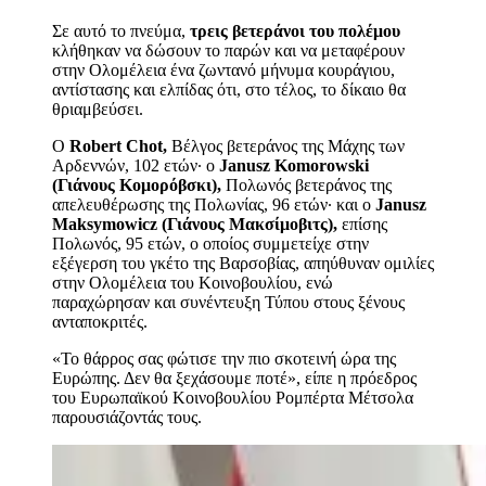
Σε αυτό το πνεύμα,
τρεις βετεράνοι του πολέμου
κλήθηκαν να δώσουν το παρών και να μεταφέρουν
στην Ολομέλεια ένα ζωντανό μήνυμα κουράγιου,
αντίστασης και ελπίδας ότι, στο τέλος, το δίκαιο θα
θριαμβεύσει.
Ο
Robert Chot,
Βέλγος βετεράνος της Μάχης των
Αρδεννών, 102 ετών· ο
Janusz Komorowski
(Γιάνους Κομορόβσκι),
Πολωνός βετεράνος της
απελευθέρωσης της Πολωνίας, 96 ετών· και ο
Janusz
Maksymowicz (Γιάνους Μακσίμοβιτς),
επίσης
Πολωνός, 95 ετών, ο οποίος συμμετείχε στην
εξέγερση του γκέτο της Βαρσοβίας, απηύθυναν ομιλίες
στην Ολομέλεια του Κοινοβουλίου, ενώ
παραχώρησαν και συνέντευξη Τύπου στους ξένους
ανταποκριτές.
«Το θάρρος σας φώτισε την πιο σκοτεινή ώρα της
Ευρώπης. Δεν θα ξεχάσουμε ποτέ», είπε η πρόεδρος
του Ευρωπαϊκού Κοινοβουλίου Ρομπέρτα Μέτσολα
παρουσιάζοντάς τους.