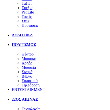
Ταξίδι
Ευεξία
Pet Life
Γονείς
Στυλ
Προτάσεις
ΑΘΛΗΤΙΚΑ
ΠΟΛΙΤΣΜΟΣ
Θέατρο
Μουσική
Χορός
Μουσεία
Σινεμά
Βιβλίο
Εικαστικά
Τηλεόραση
ENTERTAINMENT
22ΟΣ ΑΙΩΝΑΣ
Τεχνολογία