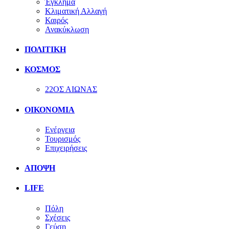
Έγκλημα
Κλιματική Αλλαγή
Καιρός
Ανακύκλωση
ΠΟΛΙΤΙΚΗ
ΚΟΣΜΟΣ
22ΟΣ ΑΙΩΝΑΣ
ΟΙΚΟΝΟΜΙΑ
Ενέργεια
Τουρισμός
Επιχειρήσεις
ΑΠΟΨΗ
LIFE
Πόλη
Σχέσεις
Γεύση