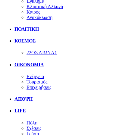
Έγκλημα
Κλιματική Αλλαγή
Καιρός
Ανακύκλωση
ΠΟΛΙΤΙΚΗ
ΚΟΣΜΟΣ
22ΟΣ ΑΙΩΝΑΣ
ΟΙΚΟΝΟΜΙΑ
Ενέργεια
Τουρισμός
Επιχειρήσεις
ΑΠΟΨΗ
LIFE
Πόλη
Σχέσεις
Γεύση