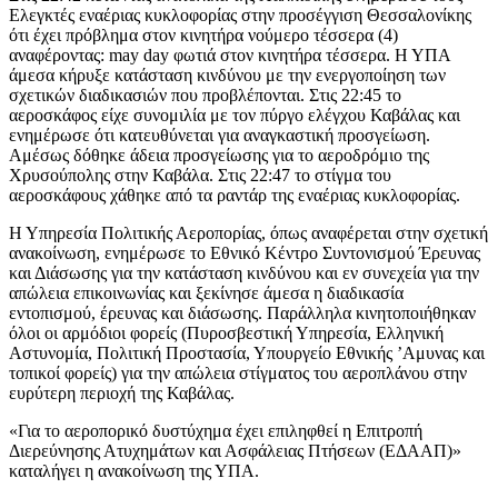
Ελεγκτές εναέριας κυκλοφορίας στην προσέγγιση Θεσσαλονίκης
ότι έχει πρόβλημα στον κινητήρα νούμερο τέσσερα (4)
αναφέροντας: may day φωτιά στον κινητήρα τέσσερα. Η ΥΠΑ
άμεσα κήρυξε κατάσταση κινδύνου με την ενεργοποίηση των
σχετικών διαδικασιών που προβλέπονται. Στις 22:45 το
αεροσκάφος είχε συνομιλία με τον πύργο ελέγχου Καβάλας και
ενημέρωσε ότι κατευθύνεται για αναγκαστική προσγείωση.
Αμέσως δόθηκε άδεια προσγείωσης για το αεροδρόμιο της
Χρυσούπολης στην Καβάλα. Στις 22:47 το στίγμα του
αεροσκάφους χάθηκε από τα ραντάρ της εναέριας κυκλοφορίας.
Η Υπηρεσία Πολιτικής Αεροπορίας, όπως αναφέρεται στην σχετική
ανακοίνωση, ενημέρωσε το Εθνικό Κέντρο Συντονισμού Έρευνας
και Διάσωσης για την κατάσταση κινδύνου και εν συνεχεία για την
απώλεια επικοινωνίας και ξεκίνησε άμεσα η διαδικασία
εντοπισμού, έρευνας και διάσωσης. Παράλληλα κινητοποιήθηκαν
όλοι οι αρμόδιοι φορείς (Πυροσβεστική Υπηρεσία, Ελληνική
Αστυνομία, Πολιτική Προστασία, Υπουργείο Εθνικής ’Αμυνας και
τοπικοί φορείς) για την απώλεια στίγματος του αεροπλάνου στην
ευρύτερη περιοχή της Καβάλας.
«Για το αεροπορικό δυστύχημα έχει επιληφθεί η Επιτροπή
Διερεύνησης Ατυχημάτων και Ασφάλειας Πτήσεων (ΕΔΑΑΠ)»
καταλήγει η ανακοίνωση της ΥΠΑ.