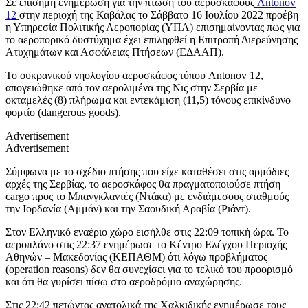
Σε επίσημη ενημέρωση για την πτώση του αεροσκάφους
Antonov
12
στην περιοχή της Καβάλας το Σάββατο 16 Ιουλίου 2022 προέβη
η Υπηρεσία Πολιτικής Αεροπορίας (ΥΠΑ) επισημαίνοντας πως για
το αεροπορικό δυστύχημα έχει επιληφθεί η Επιτροπή Διερεύνησης
Ατυχημάτων και Ασφάλειας Πτήσεων (ΕΔΑΑΠ).
Το ουκρανικού νηολογίου αεροσκάφος τύπου Antonov 12,
απογειώθηκε από τον αερολιμένα της Νις στην Σερβία με
οκταμελές (8) πλήρωμα και εντεκάμιση (11,5) τόνους επικίνδυνο
φορτίο (dangerous goods).
Advertisement
Advertisement
Σύμφωνα με το σχέδιο πτήσης που είχε καταθέσει στις αρμόδιες
αρχές της Σερβίας, το αεροσκάφος θα πραγματοποιούσε πτήση
cargo προς το Μπανγκλαντές (Ντάκα) με ενδιάμεσους σταθμούς
την Ιορδανία (Αμμάν) και την Σαουδική Αραβία (Ριάντ).
Στον Ελληνικό εναέριο χώρο εισήλθε στις 22:09 τοπική ώρα. Το
αεροπλάνο στις 22:37 ενημέρωσε το Κέντρο Ελέγχου Περιοχής
Αθηνών – Μακεδονίας (ΚΕΠΑΘΜ) ότι λόγω προβλήματος
(operation reasons) δεν θα συνεχίσει για το τελικό του προορισμό
και ότι θα γυρίσει πίσω στο αεροδρόμιο αναχώρησης.
Στις 22:42 πετώντας ανατολικά της Χαλκιδικής ενημέρωσε τους