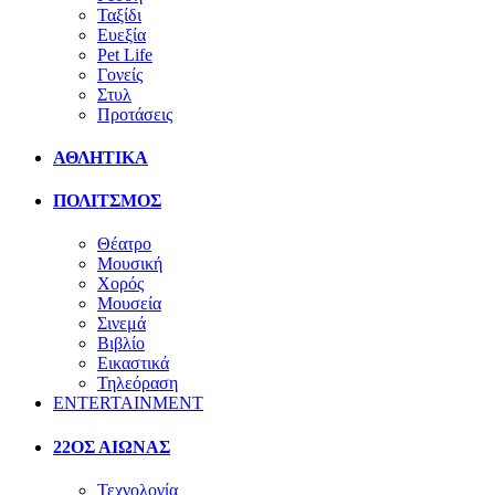
Ταξίδι
Ευεξία
Pet Life
Γονείς
Στυλ
Προτάσεις
ΑΘΛΗΤΙΚΑ
ΠΟΛΙΤΣΜΟΣ
Θέατρο
Μουσική
Χορός
Μουσεία
Σινεμά
Βιβλίο
Εικαστικά
Τηλεόραση
ENTERTAINMENT
22ΟΣ ΑΙΩΝΑΣ
Τεχνολογία