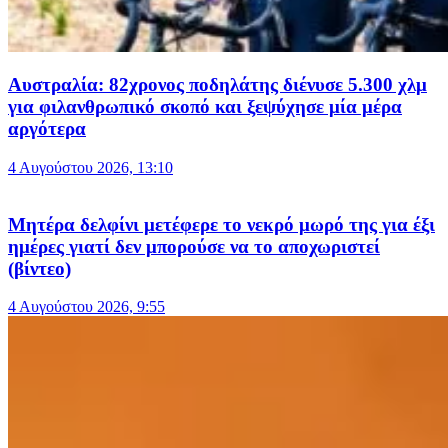
Αυστραλία: 82χρονος ποδηλάτης διένυσε 5.300 χλμ
για φιλανθρωπικό σκοπό και ξεψύχησε μία μέρα
αργότερα
4 Αυγούστου 2026, 13:10
Μητέρα δελφίνι μετέφερε το νεκρό μωρό της για έξι
ημέρες γιατί δεν μπορούσε να το αποχωριστεί
(βίντεο)
4 Αυγούστου 2026, 9:55