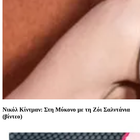
Νικόλ Κίντμαν: Στη Μύκονο με τη Ζόι Σαλντάνια
(βίντεο)