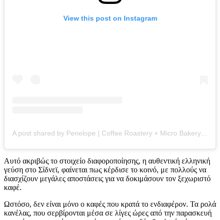
View this post on Instagram
A post shared by Penelope | Coffee Roastery + Micro Bakery (@penelope_bakeryandroastery)
Αυτό ακριβώς το στοιχείο διαφοροποίησης, η αυθεντική ελληνική
γεύση στο Σίδνεϊ, φαίνεται πως κέρδισε το κοινό, με πολλούς να
διασχίζουν μεγάλες αποστάσεις για να δοκιμάσουν τον ξεχωριστό
καφέ.
Ωστόσο, δεν είναι μόνο ο καφές που κρατά το ενδιαφέρον. Τα ρολά
κανέλας, που σερβίρονται μέσα σε λίγες ώρες από την παρασκευή