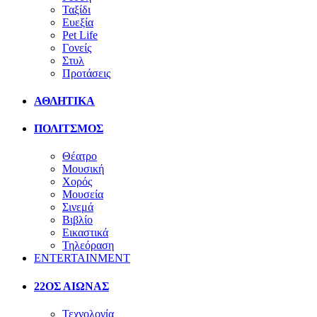
Ταξίδι
Ευεξία
Pet Life
Γονείς
Στυλ
Προτάσεις
ΑΘΛΗΤΙΚΑ
ΠΟΛΙΤΣΜΟΣ
Θέατρο
Μουσική
Χορός
Μουσεία
Σινεμά
Βιβλίο
Εικαστικά
Τηλεόραση
ENTERTAINMENT
22ΟΣ ΑΙΩΝΑΣ
Τεχνολογία