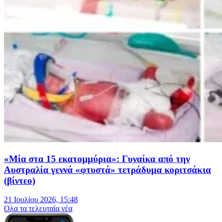
«Μία στα 15 εκατομμύρια»: Γυναίκα από την
Αυστραλία γεννά «φτυστά» τετράδυμα κοριτσάκια
(βίντεο)
21 Ιουλίου 2026, 15:48
Oλα τα τελευταία νέα