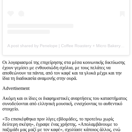
A post shared by Penelope | Coffee Roastery + Micro Bakery (@penelope_bakeryandroastery)
Οι λογαριασμοί της επιχείρησης στα μέσα κοινωνικής δικτύωσης
έχουν γεμίσει με ενθουσιώδη σχόλια, με τους πελάτες να
αποθεώνουν τα πάντα, από τον καφέ και τα γλυκά μέχρι και την
ίδια τη διαδικασία αναμονής στην ουρά.
Advertisement
Ακόμη και οι ίδιες οι διαφημιστικές αναρτήσεις του καταστήματος
συνοδεύονται από ελληνική μουσική, ενισχύοντας το αυθεντικό
στοιχείο.
«Το επισκέφθηκα πριν λίγες εβδομάδες, το προτείνω χωρίς
δεύτερη σκέψη», έγραψε ένας χρήστης. «Απολαμβάνουμε το
παξιμάδι μας μαζί με τον καφέ», σχολίασε κάποιος άλλος, ενώ