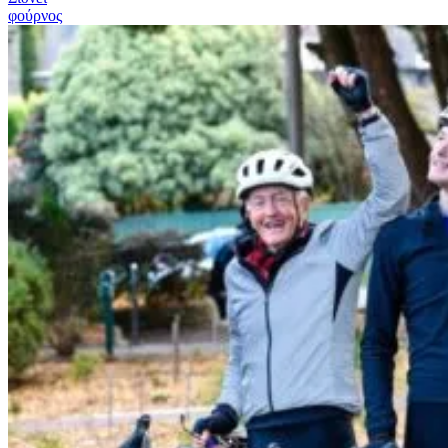
φούρνος