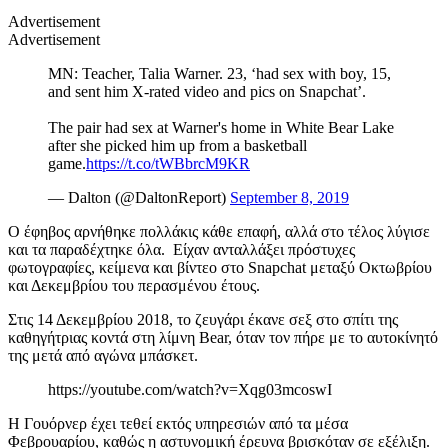
Advertisement
Advertisement
MN: Teacher, Talia Warner. 23, ‘had sex with boy, 15,
and sent him X-rated video and pics on Snapchat’.
The pair had sex at Warner's home in White Bear Lake
after she picked him up from a basketball
game.
https://t.co/tWBbrcM9KR
— Dalton (@DaltonReport)
September 8, 2019
Ο έφηβος αρνήθηκε πολλάκις κάθε επαφή, αλλά στο τέλος λύγισε
και τα παραδέχτηκε όλα.
Είχαν ανταλλάξει πρόστυχες
φωτογραφίες, κείμενα και βίντεο στο Snapchat μεταξύ Οκτωβρίου
και Δεκεμβρίου του περασμένου έτους.
Στις 14 Δεκεμβρίου 2018, το ζευγάρι έκανε σεξ στο σπίτι της
καθηγήτριας κοντά στη λίμνη Bear, όταν τον πήρε με το αυτοκίνητό
της μετά από αγώνα μπάσκετ.
https://youtube.com/watch?v=Xqg03mcoswI
Η Γουόρνερ έχει τεθεί εκτός υπηρεσιών από τα μέσα
Φεβρουαρίου, καθώς η αστυνομική έρευνα βρισκόταν σε εξέλιξη.