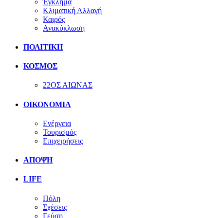
Έγκλημα
Κλιματική Αλλαγή
Καιρός
Ανακύκλωση
ΠΟΛΙΤΙΚΗ
ΚΟΣΜΟΣ
22ΟΣ ΑΙΩΝΑΣ
ΟΙΚΟΝΟΜΙΑ
Ενέργεια
Τουρισμός
Επιχειρήσεις
ΑΠΟΨΗ
LIFE
Πόλη
Σχέσεις
Γεύση