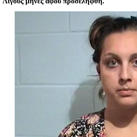
Λίγους μήνες αφού προσελήφθη.