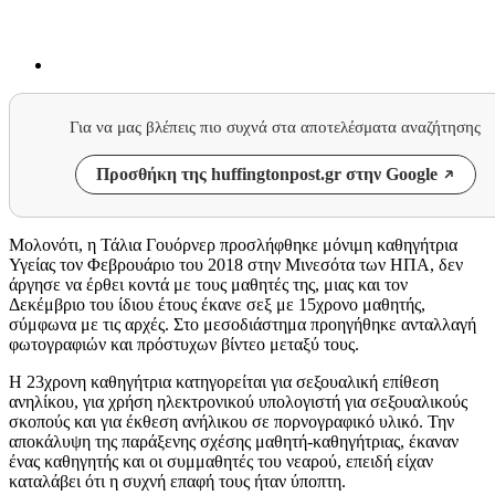
Για να μας βλέπεις πιο συχνά στα αποτελέσματα αναζήτησης
Προσθήκη της huffingtonpost.gr στην Google
Μολονότι, η Τάλια Γουόρνερ προσλήφθηκε μόνιμη καθηγήτρια
Υγείας τον Φεβρουάριο του 2018 στην Μινεσότα των ΗΠΑ, δεν
άργησε να έρθει κοντά με τους μαθητές της, μιας και τον
Δεκέμβριο του ίδιου έτους έκανε σεξ με 15χρονο μαθητής,
σύμφωνα με τις αρχές. Στο μεσοδιάστημα προηγήθηκε ανταλλαγή
φωτογραφιών και πρόστυχων βίντεο μεταξύ τους.
Η 23χρονη καθηγήτρια κατηγορείται για σεξουαλική επίθεση
ανηλίκου, για χρήση ηλεκτρονικού υπολογιστή για σεξουαλικούς
σκοπούς και για έκθεση ανήλικου σε πορνογραφικό υλικό. Την
αποκάλυψη της παράξενης σχέσης μαθητή-καθηγήτριας, έκαναν
ένας καθηγητής και οι συμμαθητές του νεαρού, επειδή είχαν
καταλάβει ότι η συχνή επαφή τους ήταν ύποπτη.