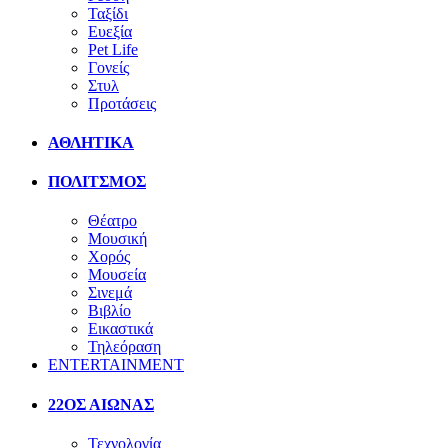
Ταξίδι
Ευεξία
Pet Life
Γονείς
Στυλ
Προτάσεις
ΑΘΛΗΤΙΚΑ
ΠΟΛΙΤΣΜΟΣ
Θέατρο
Μουσική
Χορός
Μουσεία
Σινεμά
Βιβλίο
Εικαστικά
Τηλεόραση
ENTERTAINMENT
22ΟΣ ΑΙΩΝΑΣ
Τεχνολογία