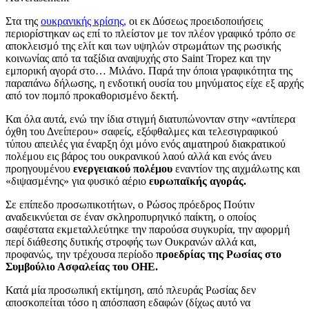
Στα της
ουκρανικής κρίσης,
οι εκ Δύσεως προειδοποιήσεις
περιορίστηκαν ως επί το πλείστον με τον πλέον γραφικό τρόπο σε
αποκλεισμό της ελίτ και των υψηλών στρωμάτων της ρωσικής
κοινωνίας από τα ταξίδια αναψυχής στο Saint Tropez και την
εμπορική αγορά στο… Μιλάνο. Παρά την όποια γραφικότητα της
παραπάνω δήλωσης, η ενδοτική ουσία του μηνύματος είχε εξ αρχής
από τον πομπό προκαθορισμένο δεκτή.
Και όλα αυτά, ενώ την ίδια στιγμή διατυπώνονταν στην «αντίπερα
όχθη του Δνείπερου» σαφείς, εξόφθαλμες και τελεσιγραφικού
τύπου απειλές για έναρξη όχι μόνο ενός αιματηρού διακρατικού
πολέμου εις βάρος του ουκρανικού λαού αλλά και ενός άνευ
προηγουμένου
ενεργειακού πολέμου
εναντίον της αιχμάλωτης και
«διψασμένης» για φυσικό αέριο
ευρωπαϊκής αγοράς.
Σε επίπεδο προσωπικοτήτων, ο Ρώσος πρόεδρος Πούτιν
αναδεικνύεται σε έναν σκληροπυρηνικό παίκτη, ο οποίος
σαφέστατα εκμεταλλεύτηκε την παρούσα συγκυρία, την αφορμή
περί διάθεσης δυτικής στροφής των Ουκρανών αλλά και,
προφανώς, την τρέχουσα περίοδο
προεδρίας της Ρωσίας στο
Συμβούλιο Ασφαλείας του ΟΗΕ.
Κατά μία προσωπική εκτίμηση, από πλευράς Ρωσίας δεν
αποσκοπείται τόσο η απόσπαση εδαφών (δίχως αυτό να