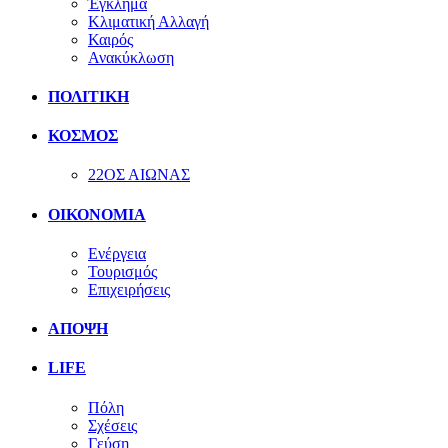
Έγκλημα
Κλιματική Αλλαγή
Καιρός
Ανακύκλωση
ΠΟΛΙΤΙΚΗ
ΚΟΣΜΟΣ
22ΟΣ ΑΙΩΝΑΣ
ΟΙΚΟΝΟΜΙΑ
Ενέργεια
Τουρισμός
Επιχειρήσεις
ΑΠΟΨΗ
LIFE
Πόλη
Σχέσεις
Γεύση