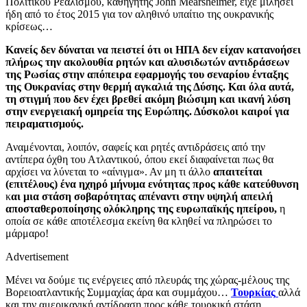
Πολιτικού Ρεαλισμού, καθηγητής John Mearsheimer, είχε μιλήσει
ήδη από το έτος 2015 για τον αληθινό υπαίτιο της ουκρανικής
κρίσεως…
Κανείς δεν δύναται να πειστεί ότι οι ΗΠΑ δεν είχαν κατανοήσει
πλήρως την ακολουθία ρητών και αλυσιδωτών αντιδράσεων
της Ρωσίας στην απόπειρα εφαρμογής του σεναρίου ένταξης
της Ουκρανίας στην θερμή αγκαλιά της Δύσης. Και όλα αυτά,
τη στιγμή που δεν έχει βρεθεί ακόμη βιώσιμη και ικανή λύση
στην ενεργειακή ομηρεία της Ευρώπης. Δύσκολοι καιροί για
πειραματισμούς.
Αναμένονται, λοιπόν, σαφείς και ρητές αντιδράσεις από την
αντίπερα όχθη του Ατλαντικού, όπου εκεί διαφαίνεται πως θα
αρχίσει να λύνεται το «αίνιγμα». Αν μη τι άλλο
απαιτείται
(επιτέλους) ένα ηχηρό μήνυμα ενότητας προς κάθε κατεύθυνση
κ
αι μια στάση σοβαρότητας απέναντι στην υψηλή απειλή
αποσταθεροποίησης ολόκληρης της ευρωπαϊκής ηπείρου,
η
οποία σε κάθε αποτέλεσμα εκείνη θα κληθεί να πληρώσει το
μάρμαρο!
Advertisement
Μένει να δούμε τις ενέργειες από πλευράς της χώρας-μέλους της
Βορειοατλαντικής Συμμαχίας άρα και συμμάχου…
Τουρκίας
αλλά
και την αμερικανική αντίδραση προς κάθε τουρκική στάση