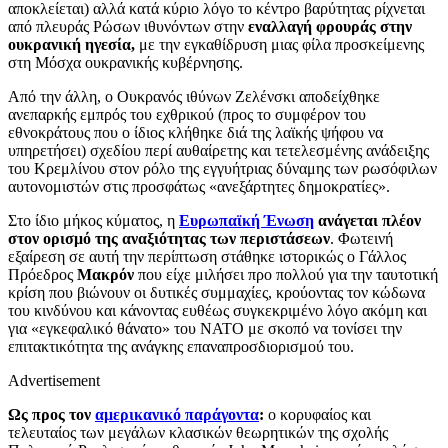
αποκλείεται) αλλά κατά κύριο λόγο το κέντρο βαρύτητας ρίχνεται
από πλευράς Ρώσων ιθυνόντων στην
εναλλαγή φρουράς στην
ουκρανική ηγεσία,
με την εγκαθίδρυση μιας φίλα προσκείμενης
στη Μόσχα ουκρανικής κυβέρνησης.
Από την άλλη, ο Ουκρανός ιθύνων Ζελένσκι αποδείχθηκε
ανεπαρκής εμπρός του εχθρικού (προς το συμφέρον του
εθνοκράτους που ο ίδιος κλήθηκε διά της λαϊκής ψήφου να
υπηρετήσει) σχεδίου περί αυθαίρετης και τετελεσμένης ανάδειξης
του Κρεμλίνου στον ρόλο της εγγυήτριας δύναμης των ρωσόφιλων
αυτονομιστών στις προσφάτως «ανεξάρτητες δημοκρατίες».
Στο ίδιο μήκος κύματος, η
Ευρωπαϊκή Ένωση
ανάγεται πλέον
στον ορισμό της αναξιότητας των περιστάσεων
. Φωτεινή
εξαίρεση σε αυτή την περίπτωση στάθηκε ιστορικώς ο Γάλλος
Πρόεδρος
Μακρόν
που είχε μιλήσει προ πολλού για την ταυτοτική
κρίση που βιώνουν οι δυτικές συμμαχίες, κρούοντας τον κώδωνα
του κινδύνου και κάνοντας ευθέως συγκεκριμένο λόγο ακόμη και
για «εγκεφαλικό θάνατο» του ΝΑΤΟ με σκοπό να τονίσει την
επιτακτικότητα της ανάγκης επαναπροσδιορισμού του.
Advertisement
Ως προς τον
αμερικανικό παράγοντα
:
ο κορυφαίος και
τελευταίος των μεγάλων κλασικών θεωρητικών της σχολής