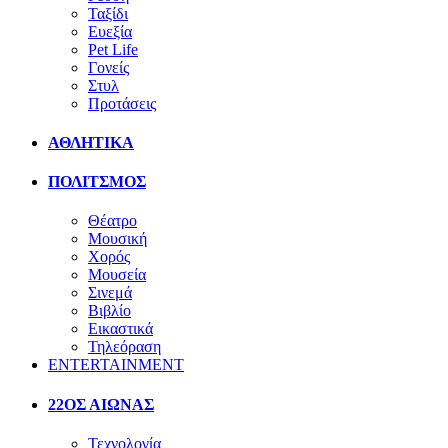
Ταξίδι
Ευεξία
Pet Life
Γονείς
Στυλ
Προτάσεις
ΑΘΛΗΤΙΚΑ
ΠΟΛΙΤΣΜΟΣ
Θέατρο
Μουσική
Χορός
Μουσεία
Σινεμά
Βιβλίο
Εικαστικά
Τηλεόραση
ENTERTAINMENT
22ΟΣ ΑΙΩΝΑΣ
Τεχνολογία