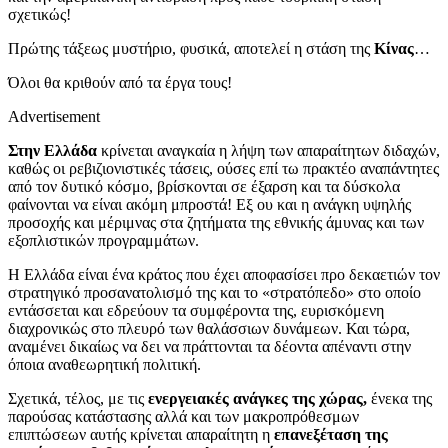
σχετικώς!
Πρώτης τάξεως μυστήριο, φυσικά, αποτελεί η στάση της
Κίνας
…
Όλοι θα κριθούν από τα έργα τους!
Advertisement
Στην Ελλάδα
κρίνεται αναγκαία η λήψη των απαραίτητων διδαχών,
καθώς οι ρεβιζιονιστικές τάσεις, ούσες επί τω πρακτέο αναπάντητες
από τον δυτικό κόσμο, βρίσκονται σε έξαρση και τα δύσκολα
φαίνονται να είναι ακόμη μπροστά! Εξ ου και η ανάγκη υψηλής
προσοχής και μέριμνας στα ζητήματα της εθνικής άμυνας και των
εξοπλιστικών προγραμμάτων.
Η Ελλάδα είναι ένα κράτος που έχει αποφασίσει προ δεκαετιών τον
στρατηγικό προσανατολισμό της και το «στρατόπεδο» στο οποίο
εντάσσεται και εδρεύουν τα συμφέροντα της, ευρισκόμενη
διαχρονικώς στο πλευρό των θαλάσσιων δυνάμεων. Και τώρα,
αναμένει δικαίως να δει να πράττονται τα δέοντα απέναντι στην
όποια αναθεωρητική πολιτική.
Σχετικά, τέλος, με τις
ενεργειακές ανάγκες της χώρας,
ένεκα της
παρούσας κατάστασης αλλά και των μακροπρόθεσμων
επιπτώσεων αυτής κρίνεται απαραίτητη η
επανεξέταση της