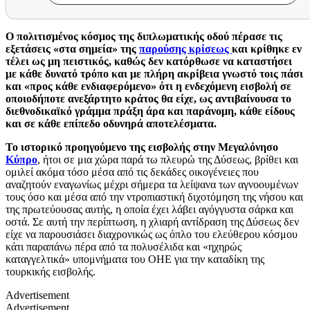
Ο πολιτισμένος κόσμος της διπλωματικής οδού πέρασε τις
εξετάσεις «στα σημεία» της
παρούσης κρίσεως
και κρίθηκε εν
τέλει ως μη πειστικός, καθώς δεν κατόρθωσε να καταστήσει
με κάθε δυνατό τρόπο και με πλήρη ακρίβεια γνωστό τοις πάσι
και «προς κάθε ενδιαφερόμενο» ότι η ενδεχόμενη εισβολή σε
οποιοδήποτε ανεξάρτητο κράτος θα είχε, ως αντιβαίνουσα το
διεθνοδικαϊκό γράμμα πράξη άρα και παράνομη, κάθε είδους
και σε κάθε επίπεδο οδυνηρά αποτελέσματα.
Το ιστορικό προηγούμενο της εισβολής στην Μεγαλόνησο
Κύπρο
, ήτοι σε μια χώρα παρά τω πλευρώ της Δύσεως, βρίθει και
ομιλεί ακόμα τόσο μέσα από τις δεκάδες οικογένειες που
αναζητούν εναγωνίως μέχρι σήμερα τα λείψανα των αγνοουμένων
τους όσο και μέσα από την ντροπιαστική διχοτόμηση της νήσου και
της πρωτεύουσας αυτής, η οποία έχει λάβει αγόγγυστα σάρκα και
οστά. Σε αυτή την περίπτωση, η χλιαρή αντίδραση της Δύσεως δεν
είχε να παρουσιάσει διαχρονικώς ως όπλο του ελεύθερου κόσμου
κάτι παραπάνω πέρα από τα πολυσέλιδα και «ηχηρώς
καταγγελτικά» υπομνήματα του ΟΗΕ για την καταδίκη της
τουρκικής εισβολής.
Advertisement
Advertisement