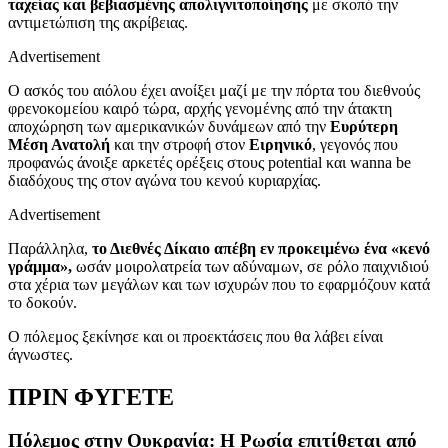
ταχείας και βεβιασμένης απολιγνιτοποίησης
με σκοπό την
αντιμετώπιση της ακρίβειας.
Advertisement
Ο ασκός του αιόλου έχει ανοίξει μαζί με την πόρτα του διεθνούς
φρενοκομείου καιρό τώρα, αρχής γενομένης από την άτακτη
αποχώρηση των αμερικανικών δυνάμεων από την
Ευρύτερη
Μέση Ανατολή
και την στροφή στον
Ειρηνικό
, γεγονός που
προφανώς άνοιξε αρκετές ορέξεις στους potential και wanna be
διαδόχους της στον αγώνα του κενού κυριαρχίας.
Advertisement
Παράλληλα,
το Διεθνές Δίκαιο απέβη εν προκειμένω ένα «κενό
γράμμα»,
ωσάν μοιρολατρεία των αδύναμων, σε ρόλο παιχνιδιού
στα χέρια των μεγάλων και των ισχυρών που το εφαρμόζουν κατά
το δοκούν.
Ο πόλεμος ξεκίνησε και οι προεκτάσεις που θα λάβει είναι
άγνωστες.
ΠΡΙΝ ΦΥΓΕΤΕ
Πόλεμος στην Ουκρανία: Η Ρωσία επιτίθεται από