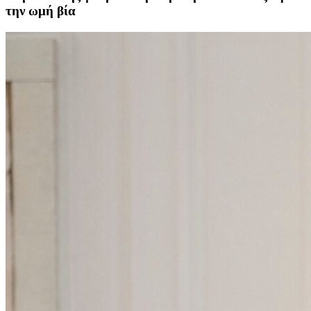
την ωμή βία