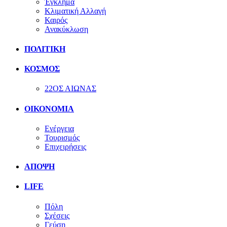
Έγκλημα
Κλιματική Αλλαγή
Καιρός
Ανακύκλωση
ΠΟΛΙΤΙΚΗ
ΚΟΣΜΟΣ
22ΟΣ ΑΙΩΝΑΣ
ΟΙΚΟΝΟΜΙΑ
Ενέργεια
Τουρισμός
Επιχειρήσεις
ΑΠΟΨΗ
LIFE
Πόλη
Σχέσεις
Γεύση