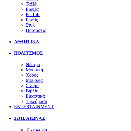
Ταξίδι
Ευεξία
Pet Life
Γονείς
Στυλ
Προτάσεις
ΑΘΛΗΤΙΚΑ
ΠΟΛΙΤΣΜΟΣ
Θέατρο
Μουσική
Χορός
Μουσεία
Σινεμά
Βιβλίο
Εικαστικά
Τηλεόραση
ENTERTAINMENT
22ΟΣ ΑΙΩΝΑΣ
Τεχνολογία