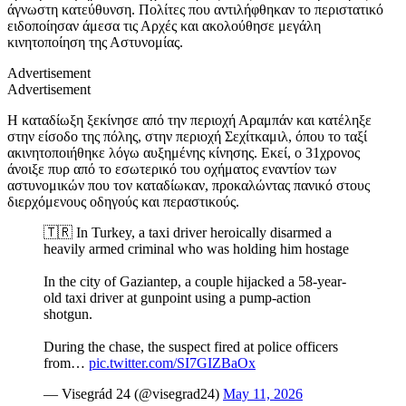
άγνωστη κατεύθυνση. Πολίτες που αντιλήφθηκαν το περιστατικό
ειδοποίησαν άμεσα τις Αρχές και ακολούθησε μεγάλη
κινητοποίηση της Αστυνομίας.
Advertisement
Advertisement
Η καταδίωξη ξεκίνησε από την περιοχή Αραμπάν και κατέληξε
στην είσοδο της πόλης, στην περιοχή Σεχίτκαμιλ, όπου το ταξί
ακινητοποιήθηκε λόγω αυξημένης κίνησης. Εκεί, ο 31χρονος
άνοιξε πυρ από το εσωτερικό του οχήματος εναντίον των
αστυνομικών που τον καταδίωκαν, προκαλώντας πανικό στους
διερχόμενους οδηγούς και περαστικούς.
🇹🇷 In Turkey, a taxi driver heroically disarmed a
heavily armed criminal who was holding him hostage
In the city of Gaziantep, a couple hijacked a 58-year-
old taxi driver at gunpoint using a pump-action
shotgun.
During the chase, the suspect fired at police officers
from…
pic.twitter.com/SI7GIZBaOx
— Visegrád 24 (@visegrad24)
May 11, 2026