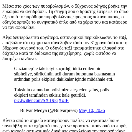
Μέσα στο χάος των πυροβολισμών, ο 58χρονος οδηγός βρήκε την
ευκαιρία να αντιδράσει. Τη στιγμή που ο δράστης έστρεψε το όπλο
έξω από το παράθυρο πυροβολώντας προς τους αστυνομικούς, ο
οδηγός άρπαξε το κυνηγετικό όπλο από τα χέρια του και κατάφερε
να τον αφοπλίσει.
Λίγα δευτερόλεπτα αργότερα, αστυνομικοί περικύκλωσαν το ταξί,
εισέβαλαν στο όχημα και συνέλαβαν τόσο τον 31χρονο όσο και τη
36χρονη συνεργό του. Ο οδηγός ταξί τραυματίστηκε ελαφρά στο
δάχτυλο κατά τη διάρκεια της επιχείρησης, χωρίς ωστόσο να
διατρέχει κίνδυνο.
Gaziantep’te taksiciyi kaçırdığı iddia edilen bir
şüpheliye, sürücünün acil durum butonuna basmasının
ardından polis ekipleri dakikalar içinde müdahale etti.
Taksinin camından polisimize ateş eden şahıs, polis
ekipleri tarafından etkisiz hale getirildi.
pic.twitter.com/SXT9EjXoIE
— Bulvar Medya (@Bulvarpress)
May 10, 2026
Βίντεο από το σημείο καταγράφουν πολίτες να εγκαταλείπουν
πανικόβλητοι τα οχήματά τους για να προστατευτούν από τα πυρά,
ενώ ισχυρές αστυνομικές δυνάμεις αποκλείουν την περιοχή γύρω