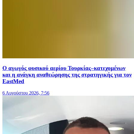
Ο αγωγός φυσικού αερίου Τουρκίας–κατεχομένων
και η ανάγκη αναθεώρησης της στρατηγικής για τον
EastMed
6 Αυγούστου 2026, 7:56