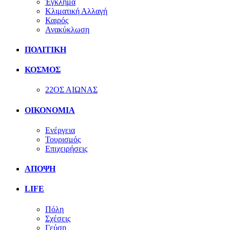
Έγκλημα
Κλιματική Αλλαγή
Καιρός
Ανακύκλωση
ΠΟΛΙΤΙΚΗ
ΚΟΣΜΟΣ
22ΟΣ ΑΙΩΝΑΣ
ΟΙΚΟΝΟΜΙΑ
Ενέργεια
Τουρισμός
Επιχειρήσεις
ΑΠΟΨΗ
LIFE
Πόλη
Σχέσεις
Γεύση