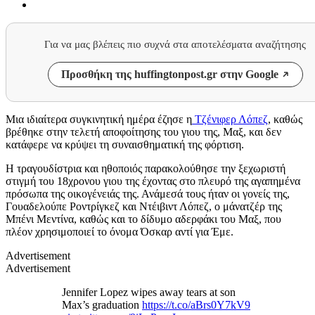
Για να μας βλέπεις πιο συχνά στα αποτελέσματα αναζήτησης
Προσθήκη της huffingtonpost.gr στην Google
Μια ιδιαίτερα συγκινητική ημέρα έζησε η
Τζένιφερ Λόπεζ
, καθώς
βρέθηκε στην τελετή αποφοίτησης του γιου της, Μαξ, και δεν
κατάφερε να κρύψει τη συναισθηματική της φόρτιση.
Η τραγουδίστρια και ηθοποιός παρακολούθησε την ξεχωριστή
στιγμή του 18χρονου γιου της έχοντας στο πλευρό της αγαπημένα
πρόσωπα της οικογένειάς της. Ανάμεσά τους ήταν οι γονείς της,
Γουαδελούπε Ροντρίγκεζ και Ντέιβιντ Λόπεζ, ο μάνατζέρ της
Μπένι Μεντίνα, καθώς και το δίδυμο αδερφάκι του Μαξ, που
πλέον χρησιμοποιεί το όνομα Όσκαρ αντί για Έμε.
Advertisement
Advertisement
Jennifer Lopez wipes away tears at son
Max’s graduation
https://t.co/aBrs0Y7kV9