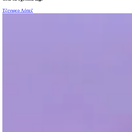
Τζενιφερ Λόπεζ