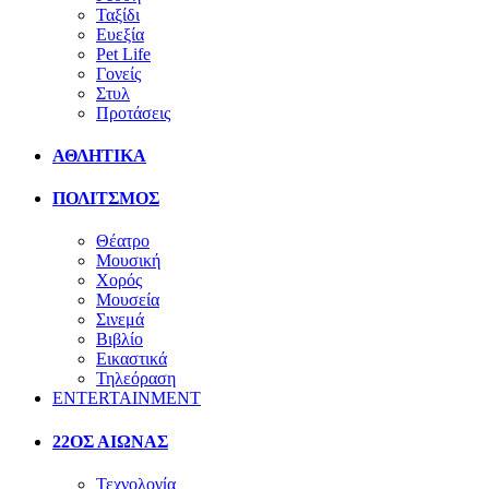
Ταξίδι
Ευεξία
Pet Life
Γονείς
Στυλ
Προτάσεις
ΑΘΛΗΤΙΚΑ
ΠΟΛΙΤΣΜΟΣ
Θέατρο
Μουσική
Χορός
Μουσεία
Σινεμά
Βιβλίο
Εικαστικά
Τηλεόραση
ENTERTAINMENT
22ΟΣ ΑΙΩΝΑΣ
Τεχνολογία