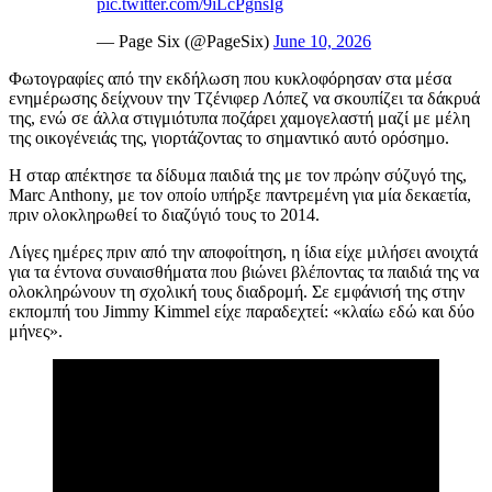
pic.twitter.com/9iLcPgnsIg
— Page Six (@PageSix)
June 10, 2026
Φωτογραφίες από την εκδήλωση που κυκλοφόρησαν στα μέσα
ενημέρωσης δείχνουν την Τζένιφερ Λόπεζ να σκουπίζει τα δάκρυά
της, ενώ σε άλλα στιγμιότυπα ποζάρει χαμογελαστή μαζί με μέλη
της οικογένειάς της, γιορτάζοντας το σημαντικό αυτό ορόσημο.
Η σταρ απέκτησε τα δίδυμα παιδιά της με τον πρώην σύζυγό της,
Marc Anthony, με τον οποίο υπήρξε παντρεμένη για μία δεκαετία,
πριν ολοκληρωθεί το διαζύγιό τους το 2014.
Λίγες ημέρες πριν από την αποφοίτηση, η ίδια είχε μιλήσει ανοιχτά
για τα έντονα συναισθήματα που βιώνει βλέποντας τα παιδιά της να
ολοκληρώνουν τη σχολική τους διαδρομή. Σε εμφάνισή της στην
εκπομπή του Jimmy Kimmel είχε παραδεχτεί: «κλαίω εδώ και δύο
μήνες».