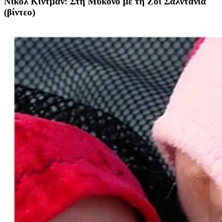
Νικόλ Κίντμαν: Στη Μύκονο με τη Ζόι Σαλντάνια
(βίντεο)