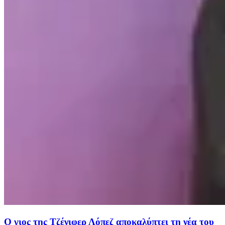
O γιος της Τζένιφερ Λόπεζ αποκαλύπτει τη νέα του