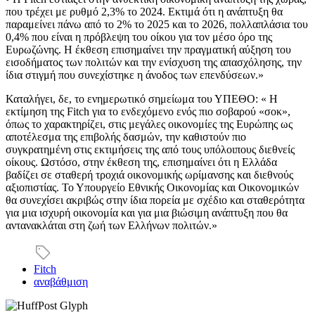
που τρέχει με ρυθμό 2,3% το 2024. Εκτιμά ότι η ανάπτυξη θα
παραμείνει πάνω από το 2% το 2025 και το 2026, πολλαπλάσια του
0,4% που είναι η πρόβλεψη του οίκου για τον μέσο όρο της
Ευρωζώνης. Η έκθεση επισημαίνει την πραγματική αύξηση του
εισοδήματος των πολιτών και την ενίσχυση της απασχόλησης, την
ίδια στιγμή που συνεχίστηκε η άνοδος των επενδύσεων.»
Καταλήγει, δε, το ενημερωτικό σημείωμα του ΥΠΕΘΟ: « H
εκτίμηση της Fitch για το ενδεχόμενο ενός πιο σοβαρού «σοκ»,
όπως το χαρακτηρίζει, στις μεγάλες οικονομίες της Ευρώπης ως
αποτέλεσμα της επιβολής δασμών, την καθιστούν πιο
συγκρατημένη στις εκτιμήσεις της από τους υπόλοιπους διεθνείς
οίκους. Ωστόσο, στην έκθεση της, επισημαίνει ότι η Ελλάδα
βαδίζει σε σταθερή τροχιά οικονομικής ωρίμανσης και διεθνούς
αξιοπιστίας. Το Υπουργείο Εθνικής Οικονομίας και Οικονομικών
θα συνεχίσει ακριβώς στην ίδια πορεία με σχέδιο και σταθερότητα
για μια ισχυρή οικονομία και για μια βιώσιμη ανάπτυξη που θα
αντανακλάται στη ζωή των Ελλήνων πολιτών.»
Fitch
αναβάθμιση