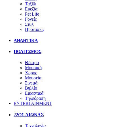
Ταξίδι
Ευεξία
Pet Life
Γονείς
Στυλ
Προτάσεις
ΑΘΛΗΤΙΚΑ
ΠΟΛΙΤΣΜΟΣ
Θέατρο
Μουσική
Χορός
Μουσεία
Σινεμά
Βιβλίο
Εικαστικά
Τηλεόραση
ENTERTAINMENT
22ΟΣ ΑΙΩΝΑΣ
Τεχνολογία