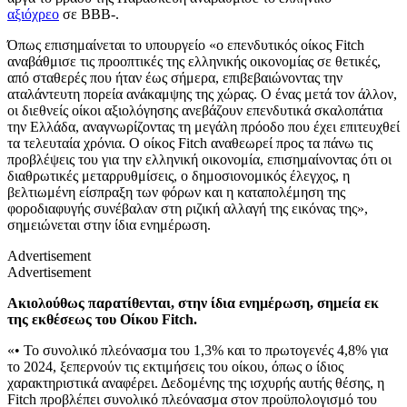
αξιόχρεο
σε ΒΒΒ-.
Όπως επισημαίνεται το υπουργείο «ο επενδυτικός οίκος Fitch
αναβάθμισε τις προοπτικές της ελληνικής οικονομίας σε θετικές,
από σταθερές που ήταν έως σήμερα, επιβεβαιώνοντας την
αταλάντευτη πορεία ανάκαμψης της χώρας. Ο ένας μετά τον άλλον,
οι διεθνείς οίκοι αξιολόγησης ανεβάζουν επενδυτικά σκαλοπάτια
την Ελλάδα, αναγνωρίζοντας τη μεγάλη πρόοδο που έχει επιτευχθεί
τα τελευταία χρόνια. Ο οίκος Fitch αναθεωρεί προς τα πάνω τις
προβλέψεις του για την ελληνική οικονομία, επισημαίνοντας ότι οι
διαθρωτικές μεταρρυθμίσεις, ο δημοσιονομικός έλεγχος, η
βελτιωμένη είσπραξη των φόρων και η καταπολέμηση της
φοροδιαφυγής συνέβαλαν στη ριζική αλλαγή της εικόνας της»,
σημειώνεται στην ίδια ενημέρωση.
Advertisement
Advertisement
Ακιολούθως παρατίθενται, στην ίδια ενημέρωση, σημεία εκ
της εκθέσεως του Οίκου Fitch.
«• Το συνολικό πλεόνασμα του 1,3% και το πρωτογενές 4,8% για
το 2024, ξεπερνούν τις εκτιμήσεις του οίκου, όπως ο ίδιος
χαρακτηριστικά αναφέρει. Δεδομένης της ισχυρής αυτής θέσης, η
Fitch προβλέπει συνολικό πλεόνασμα στον προϋπολογισμό του