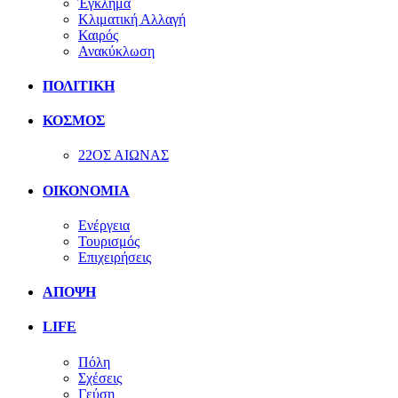
Έγκλημα
Κλιματική Αλλαγή
Καιρός
Ανακύκλωση
ΠΟΛΙΤΙΚΗ
ΚΟΣΜΟΣ
22ΟΣ ΑΙΩΝΑΣ
ΟΙΚΟΝΟΜΙΑ
Ενέργεια
Τουρισμός
Επιχειρήσεις
ΑΠΟΨΗ
LIFE
Πόλη
Σχέσεις
Γεύση