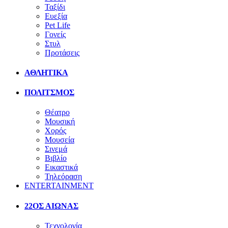
Ταξίδι
Ευεξία
Pet Life
Γονείς
Στυλ
Προτάσεις
ΑΘΛΗΤΙΚΑ
ΠΟΛΙΤΣΜΟΣ
Θέατρο
Μουσική
Χορός
Μουσεία
Σινεμά
Βιβλίο
Εικαστικά
Τηλεόραση
ENTERTAINMENT
22ΟΣ ΑΙΩΝΑΣ
Τεχνολογία