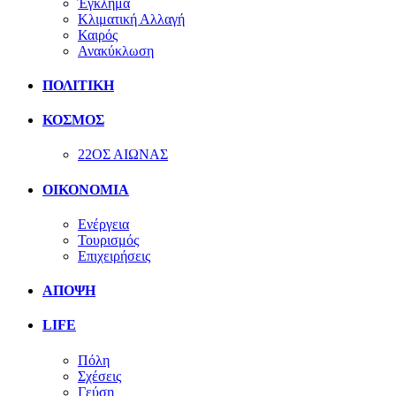
Έγκλημα
Κλιματική Αλλαγή
Καιρός
Ανακύκλωση
ΠΟΛΙΤΙΚΗ
ΚΟΣΜΟΣ
22ΟΣ ΑΙΩΝΑΣ
ΟΙΚΟΝΟΜΙΑ
Ενέργεια
Τουρισμός
Επιχειρήσεις
ΑΠΟΨΗ
LIFE
Πόλη
Σχέσεις
Γεύση