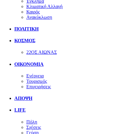
Έγκλημα
Κλιματική Αλλαγή
Καιρός
Ανακύκλωση
ΠΟΛΙΤΙΚΗ
ΚΟΣΜΟΣ
22ΟΣ ΑΙΩΝΑΣ
ΟΙΚΟΝΟΜΙΑ
Ενέργεια
Τουρισμός
Επιχειρήσεις
ΑΠΟΨΗ
LIFE
Πόλη
Σχέσεις
Γεύση