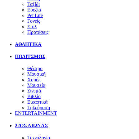
Ταξίδι
Ευεξία
Pet Life
Γονείς
Στυλ
Προτάσεις
ΑΘΛΗΤΙΚΑ
ΠΟΛΙΤΣΜΟΣ
Θέατρο
Μουσική
Χορός
Μουσεία
Σινεμά
Βιβλίο
Εικαστικά
Τηλεόραση
ENTERTAINMENT
22ΟΣ ΑΙΩΝΑΣ
Τεχνολογία