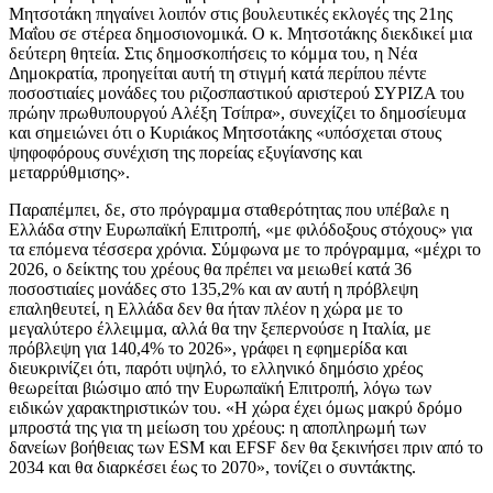
Μητσοτάκη πηγαίνει λοιπόν στις βουλευτικές εκλογές της 21ης
Μαΐου σε στέρεα δημοσιονομικά. Ο κ. Μητσοτάκης διεκδικεί μια
δεύτερη θητεία. Στις δημοσκοπήσεις το κόμμα του, η Νέα
Δημοκρατία, προηγείται αυτή τη στιγμή κατά περίπου πέντε
ποσοστιαίες μονάδες του ριζοσπαστικού αριστερού ΣΥΡΙΖΑ του
πρώην πρωθυπουργού Αλέξη Τσίπρα», συνεχίζει το δημοσίευμα
και σημειώνει ότι ο Κυριάκος Μητσοτάκης «υπόσχεται στους
ψηφοφόρους συνέχιση της πορείας εξυγίανσης και
μεταρρύθμισης».
Παραπέμπει, δε, στο πρόγραμμα σταθερότητας που υπέβαλε η
Ελλάδα στην Ευρωπαϊκή Επιτροπή, «με φιλόδοξους στόχους» για
τα επόμενα τέσσερα χρόνια. Σύμφωνα με το πρόγραμμα, «μέχρι το
2026, ο δείκτης του χρέους θα πρέπει να μειωθεί κατά 36
ποσοστιαίες μονάδες στο 135,2% και αν αυτή η πρόβλεψη
επαληθευτεί, η Ελλάδα δεν θα ήταν πλέον η χώρα με το
μεγαλύτερο έλλειμμα, αλλά θα την ξεπερνούσε η Ιταλία, με
πρόβλεψη για 140,4% το 2026», γράφει η εφημερίδα και
διευκρινίζει ότι, παρότι υψηλό, το ελληνικό δημόσιο χρέος
θεωρείται βιώσιμο από την Ευρωπαϊκή Επιτροπή, λόγω των
ειδικών χαρακτηριστικών του. «Η χώρα έχει όμως μακρύ δρόμο
μπροστά της για τη μείωση του χρέους: η αποπληρωμή των
δανείων βοήθειας των ESM και EFSF δεν θα ξεκινήσει πριν από το
2034 και θα διαρκέσει έως το 2070», τονίζει ο συντάκτης.