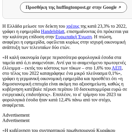
Προσθήκη της huffingtonpost.gr στην Google
Η Ελλάδα μείωσε τον δείκτη του
χρέους
της κατά 23,3% το 2022,
γράφει η εφημερίδα
Handelsblatt
, επισημαίνοντας ότι πρόκειται για
την καλύτερη επίδοση στην
Ευρωπαϊκή Ένωση
. Η πτώση,
αναφέρει η εφημερίδα, οφείλεται κυρίως στην ισχυρή οικονομική
ανάπτυξη των τελευταίων δύο ετών.
«Η καλή οικονομία έφερε περισσότερα φορολογικά έσοδα στα
ταμεία από ό,τι αναμενόταν. Αντί για το αναμενόμενο πρωτογενές
έλλειμμα – εκτός του κόστους των τόκων – στο 1,6% του
ΑΕΠ
,
στο τέλος του 2022 καταγράφηκε ένα μικρό πλεόνασμα 0,1%»,
γράφει η γερμανική οικονομική εφημερίδα και προσθέτει ότι «η
δημοσιονομική επιτυχία είναι ακόμη πιο αξιοσημείωτη, καθώς η
κυβέρνηση κατέβαλε πέρυσι περίπου 10 δισεκατομμύρια ευρώ σε
ενεργειακές επιδοτήσεις». Επιπλέον, το α′ τρίμηνο του 2023 τα
φορολογικά έσοδα ήταν κατά 12,4% πάνω από τον στόχο,
αναφέρεται.
Advertisement
Advertisement
«Η κυβέρνηση του συντηρητικού πρωθυπουργού Κυριάκου