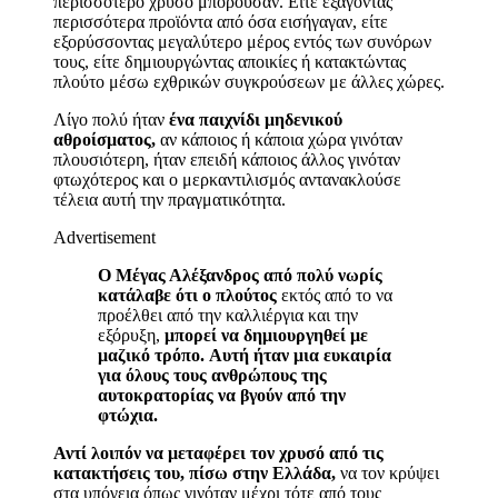
περισσότερο χρυσό μπορούσαν. Είτε εξάγοντας
περισσότερα
προϊόντα
από όσα εισήγαγαν, είτε
εξορύσσοντας μεγαλύτερο μέρος εντός των συνόρων
τους, είτε δημιουργώντας αποικίες ή κατακτώντας
πλούτο μέσω εχθρικών συγκρούσεων με άλλες χώρες.
Λίγο πολύ ήταν
ένα παιχνίδι μηδενικού
αθροίσματος,
αν κάποιος ή κάποια χώρα γινόταν
πλουσιότερη, ήταν επειδή κάποιος άλλος γινόταν
φτωχότερος και ο μερκαντιλισμός αντανακλούσε
τέλεια αυτή την πραγματικότητα.
Advertisement
Ο Μέγας Αλέξανδρος από πολύ νωρίς
κατάλαβε ότι ο πλούτος
εκτός από το να
προέλθει από την
καλλι
έ
ργ
ια
και
την
εξόρυξη
,
μπορεί να δημιουργηθεί με
μαζικό τρόπο.
Αυτή ήταν μια ευκαιρία
για όλους τους ανθρώπους της
αυτοκρατορίας να βγούν από την
φτώχια.
Αντί λοιπόν να μεταφέρει τον χρυσό από τις
κατακτήσεις του, πίσω στην Ελλάδα,
να τον κρύψει
στα υπόγεια όπως γινόταν μέχρι τότε από τους