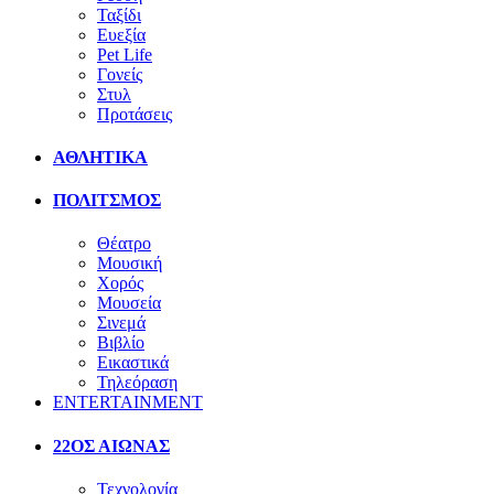
Ταξίδι
Ευεξία
Pet Life
Γονείς
Στυλ
Προτάσεις
ΑΘΛΗΤΙΚΑ
ΠΟΛΙΤΣΜΟΣ
Θέατρο
Μουσική
Χορός
Μουσεία
Σινεμά
Βιβλίο
Εικαστικά
Τηλεόραση
ENTERTAINMENT
22ΟΣ ΑΙΩΝΑΣ
Τεχνολογία