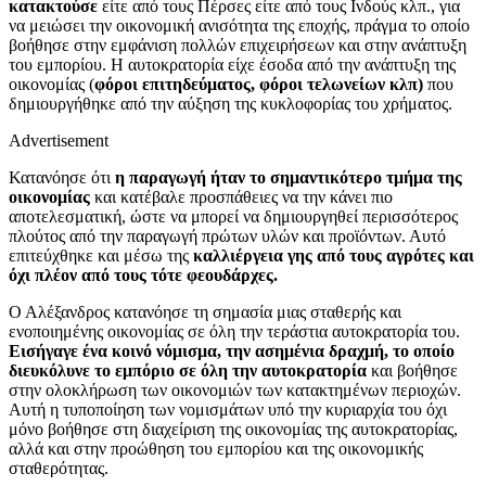
κατακτούσε
είτε από τους Πέρσες είτε από τους Ινδούς κλπ., για
να μειώσει την οικονομική ανισότητα της εποχής, πράγμα το οποίο
βοήθησε στην εμφάνιση πολλών επιχειρήσεων και στην ανάπτυξη
του εμπορίου. Η αυτοκρατορία είχε έσοδα από την ανάπτυξη της
οικονομίας (
φ
ό
ροι επιτηδεύματος, φόροι τελωνείων κλπ)
που
δημιουργήθηκε από την αύξηση της κυκλοφορίας του χρήματος.
Advertisement
Κατανόησε ότι
η παραγωγή ήταν το σημαντικότερο τμήμα της
οικονομίας
και κατέβαλε προσπάθειες να την κάνει πιο
αποτελεσματική, ώστε να μπορεί να δημιουργηθεί περισσότερος
πλούτος από την παραγωγή πρώτων υλών και προϊόντων. Αυτό
επιτεύχθηκε και μέσω της
καλλιέργεια γης από τους αγρότες και
όχι πλέον από τους τότε φεουδάρχες.
Ο Αλέξανδρος κατανόησε τη σημασία μιας σταθερής και
ενοποιημένης οικονομίας σε όλη την τεράστια αυτοκρατορία του.
Εισήγαγε ένα κοινό νόμισμα,
την ασημένια δραχμή, το οποίο
διευκόλυνε το εμπόριο σε όλη την αυτοκρατορία
και βοήθησε
στην ολοκλήρωση των οικονομιών των κατακτημένων περιοχών.
Αυτή η τυποποίηση των νομισμάτων υπό την κυριαρχία του όχι
μόνο βοήθησε στη διαχείριση της οικονομίας της αυτοκρατορίας,
αλλά και στην προώθηση του εμπορίου και της οικονομικής
σταθερότητας.