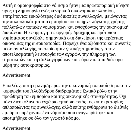
Αυτή η ομοιομορφία στο νόμισμα ήταν μια πρωτοποριακή κίνηση
προς τη δημιουργία ενός κεντρικού οικονομικού πλαισίου,
επιτρέποντας ευκολότερες διαδικασίες συναλλαγών, μειώνοντας
την πολυπλοκότητα του εμπορίου που υπήρχε λόγω της χρήσης
πολλαπλών τοπικών νομισμάτων και ενισχύοντας την οικονομική
διαφάνεια. Η εφαρμογή της αργυρής δραχμής ως πρότυπου
νομίσματος συνέβαλε σημαντικά στη διαχείριση της τεράστιας
οικονομίας της αυτοκρατορίας. Παρείχε ένα αξιόπιστο και συνεπές
μέσο ανταλλαγής, το οποίο ήταν ζωτικής σημασίας για την
αποτελεσματική λειτουργία των αγορών, την πληρωμή των
στρατιωτών και τη συλλογή φόρων και φόρων από τα διάφορα
μέρη της αυτοκρατορίας.
Advertisement
Επιπλέον, αυτή η κίνηση προς την οικονομική τυποποίηση υπό την
κυριαρχία του Αλεξάνδρου διαδραμάτισε ζωτικό ρόλο στην
προώθηση του εμπορίου και της οικονομικής σταθερότητας. Όχι
μόνο διευκόλυνε το εγχώριο εμπόριο εντός της αυτοκρατορίας
απλοποιώντας τις συναλλαγές, αλλά επίσης ενθάρρυνε το διεθνές
εμπόριο παρέχοντας ένα νόμισμα που αναγνωρίστηκε και
αποτιμήθηκε σε όλο τον γνωστό κόσμο.
Advertisement