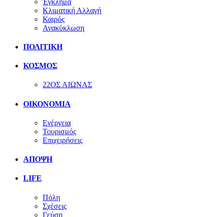
Έγκλημα
Κλιματική Αλλαγή
Καιρός
Ανακύκλωση
ΠΟΛΙΤΙΚΗ
ΚΟΣΜΟΣ
22ΟΣ ΑΙΩΝΑΣ
ΟΙΚΟΝΟΜΙΑ
Ενέργεια
Τουρισμός
Επιχειρήσεις
ΑΠΟΨΗ
LIFE
Πόλη
Σχέσεις
Γεύση