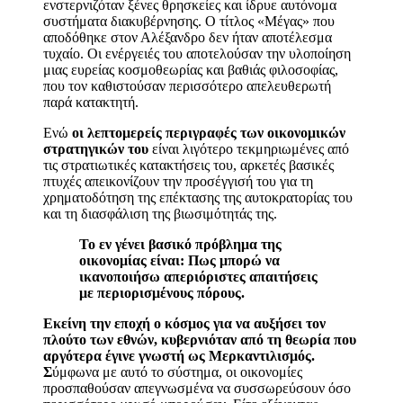
ενστερνιζόταν ξένες θρησκείες και ίδρυε αυτόνομα
συστήματα διακυβέρνησης. Ο τίτλος «Μέγας» που
αποδόθηκε στον Αλέξανδρο δεν ήταν αποτέλεσμα
τυχαίο. Οι ενέργειές του αποτελούσαν την υλοποίηση
μιας ευρείας κοσμοθεωρίας και βαθιάς φιλοσοφίας,
που τον καθιστούσαν περισσότερο απελευθερωτή
παρά κατακτητή.
Ενώ
οι λεπτομερείς περιγραφές των οικονομικών
στρατηγικών του
είναι λιγότερο τεκμηριωμένες από
τις στρατιωτικές κατακτήσεις του, αρκετές βασικές
πτυχές απεικονίζουν την προσέγγισή του για τη
χρηματοδότηση της επέκτασης της αυτοκρατορίας του
και τη διασφάλιση της βιωσιμότητάς της.
Το
εν γένει
βασικό πρόβλημα της
οικονομίας είναι: Πως μπορώ να
ικανοποιήσω απεριόριστες απαιτήσεις
με περιορισμένους πόρους.
Εκείνη την εποχή ο κόσμος για να αυξήσει τον
πλούτο των εθνών, κυβερνιόταν από τη θεωρία που
αργότερα έγινε γνωστή ως Μερκαντιλισμός.
Σ
ύμφωνα με αυτό το σύστημα, οι οικονομίες
προσπαθούσαν απεγνωσμένα να συσσωρεύσουν όσο