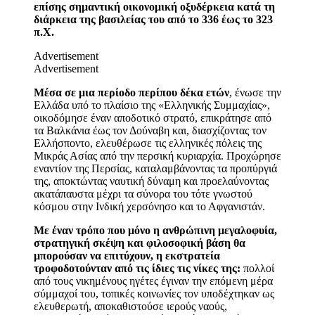
επίσης σημαντική οικονομική οξυδέρκεια κατά τη
διάρκεια της βασιλείας του από το 336 έως το 323
π.Χ.
Advertisement
Advertisement
Μέσα σε μια περίοδο περίπου δέκα ετών
, ένωσε την
Ελλάδα υπό το πλαίσιο της «Ελληνικής Συμμαχίας»,
οικοδόμησε έναν αποδοτικό στρατό, επικράτησε από
τα Βαλκάνια έως τον Δούναβη και, διασχίζοντας τον
Ελλήσποντο, ελευθέρωσε τις ελληνικές πόλεις της
Μικράς Ασίας από την περσική κυριαρχία. Προχώρησε
εναντίον της Περσίας, καταλαμβάνοντας τα προπύργιά
της, αποκτώντας ναυτική δύναμη και προελαύνοντας
ακατάπαυστα μέχρι τα σύνορα του τότε γνωστού
κόσμου στην Ινδική χερσόνησο και το Αφγανιστάν.
Με έναν τρόπο που μόνο η ανθρώπινη μεγαλοφυία,
στρατηγική σκέψη και φιλοσοφική βάση θα
μπορούσαν να επιτύχουν, η εκστρατεία
τροφοδοτούνταν από τις ίδιες τις νίκες της:
πολλοί
από τους νικημένους ηγέτες έγιναν την επόμενη μέρα
σύμμαχοί του, τοπικές κοινωνίες τον υποδέχτηκαν ως
ελευθερωτή, αποκαθιστούσε ιερούς ναούς,