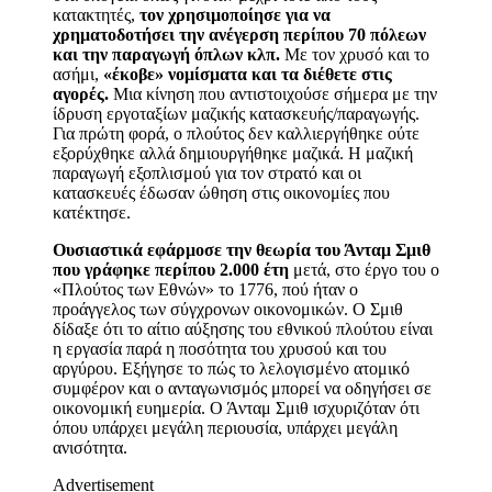
κατακτητές,
τον χρησιμοποίησε για να
χρηματοδοτήσει την ανέγερση περίπου 70 πόλεων
και
την
παραγωγή όπλων κλπ.
Με τον χρυσό
και το
ασήμι,
«έκοβε» νομίσματα και τα διέθετε στις
αγορές.
Μια κίνηση που αντιστοιχούσε σήμερα με την
ίδρυση εργοταξίων μαζικής κατασκευής/παραγωγής.
Για πρώτη φορά, ο πλούτος δεν καλλιεργήθηκε ούτε
εξορύχθηκε αλλά δημιουργήθηκε μαζικά. Η μαζική
παραγωγή εξοπλισμού για τον στρατό
και οι
κατασκευές
έδωσ
αν
ώθηση στις οικονομίες που
κατέκτησε.
Ουσιαστικά εφάρμοσε την θεωρία του Άνταμ Σμιθ
που γράφηκε περίπου 2
.
000 έτη
μετά, στο έργο του ο
«
Π
λούτος των
Ε
θνών» το 1776
,
πού ήταν ο
προάγγελος των σύγχρονων οικονομικών. Ο Σμιθ
δίδαξε ότι το αίτιο αύξησης του εθνικού πλούτου είναι
η εργασία παρά η ποσότητα του χρυσού και του
αργύρου. Εξήγησε το πώς το λελογισμένο ατομικό
συμφέρον και ο ανταγωνισμός μπορεί να οδηγήσει σε
οικονομική ευημερία. Ο Άνταμ Σμιθ ισχυριζόταν ότι
όπου υπάρχει μεγάλη περιουσία, υπάρχει μεγάλη
ανισότητα.
Advertisement