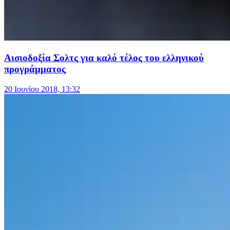
Αισιοδοξία Σολτς για καλό τέλος του ελληνικού
προγράμματος
20 Ιουνίου 2018, 13:32