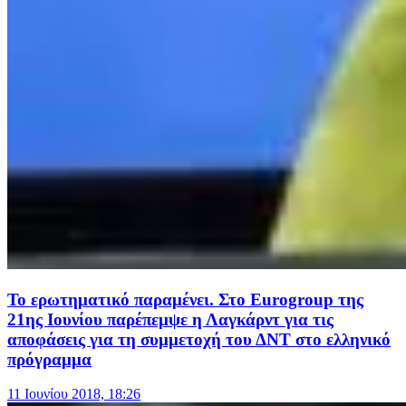
Το ερωτηματικό παραμένει. Στο Eurogroup της
21ης Ιουνίου παρέπεμψε η Λαγκάρντ για τις
αποφάσεις για τη συμμετοχή του ΔΝΤ στο ελληνικό
πρόγραμμα
11 Ιουνίου 2018, 18:26