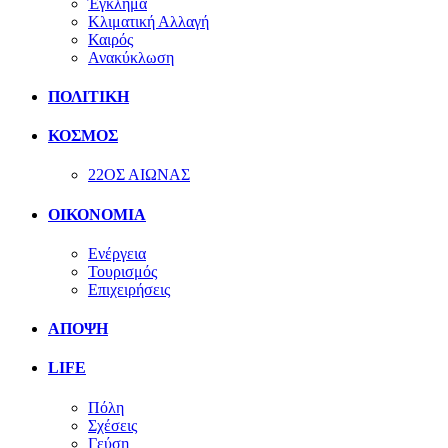
Έγκλημα
Κλιματική Αλλαγή
Καιρός
Ανακύκλωση
ΠΟΛΙΤΙΚΗ
ΚΟΣΜΟΣ
22ΟΣ ΑΙΩΝΑΣ
ΟΙΚΟΝΟΜΙΑ
Ενέργεια
Τουρισμός
Επιχειρήσεις
ΑΠΟΨΗ
LIFE
Πόλη
Σχέσεις
Γεύση