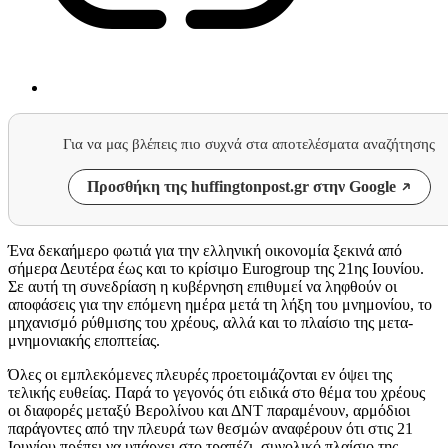
Για να μας βλέπεις πιο συχνά στα αποτελέσματα αναζήτησης
Προσθήκη της huffingtonpost.gr στην Google
Ένα δεκαήμερο φωτιά για την ελληνική οικονομία ξεκινά από
σήμερα Δευτέρα έως και το κρίσιμο Eurogroup της 21ης Ιουνίου.
Σε αυτή τη συνεδρίαση η κυβέρνηση επιθυμεί να ληφθούν οι
αποφάσεις για την επόμενη ημέρα μετά τη λήξη του μνημονίου, το
μηχανισμό ρύθμισης του χρέους, αλλά και το πλαίσιο της μετα-
μνημονιακής εποπτείας.
Όλες οι εμπλεκόμενες πλευρές προετοιμάζονται εν όψει της
τελικής ευθείας. Παρά το γεγονός ότι ειδικά στο θέμα του χρέους
οι διαφορές μεταξύ Βερολίνου και ΔΝΤ παραμένουν, αρμόδιοι
παράγοντες από την πλευρά των θεσμών αναφέρουν ότι στις 21
Ιουνίου πρέπει να υπάρχει στο τραπέζι συνολικό πλαίσιο της