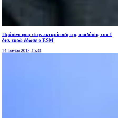
Πράσινο φως στην εκταμίευση της υποδόσης του 1
δισ. ευρώ έδωσε ο ESM
14 Ιουνίου 2018, 15:33