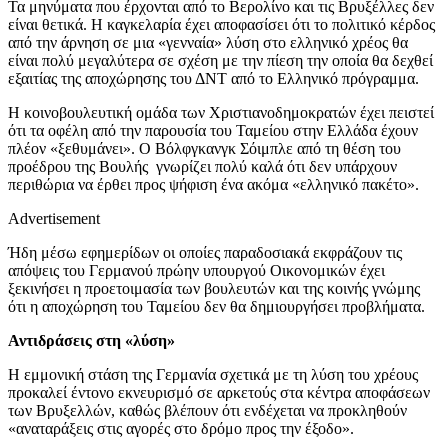
Τα μηνύματα που έρχονται από το Βερολίνο και τις Βρυξέλλες δεν
είναι θετικά. Η καγκελαρία έχει αποφασίσει ότι το πολιτικό κέρδος
από την άρνηση σε μια «γενναία» λύση στο ελληνικό χρέος θα
είναι πολύ μεγαλύτερα σε σχέση με την πίεση την οποία θα δεχθεί
εξαιτίας της αποχώρησης του ΔΝΤ από το Ελληνικό πρόγραμμα.
Η κοινοβουλευτική ομάδα των Χριστιανοδημοκρατών έχει πειστεί
ότι τα οφέλη από την παρουσία του Ταμείου στην Ελλάδα έχουν
πλέον «ξεθυμάνει». Ο Βόλφγκανγκ Σόιμπλε από τη θέση του
προέδρου της Βουλής γνωρίζει πολύ καλά ότι δεν υπάρχουν
περιθώρια να έρθει προς ψήφιση ένα ακόμα «ελληνικό πακέτο».
Advertisement
Ήδη μέσω εφημερίδων οι οποίες παραδοσιακά εκφράζουν τις
απόψεις του Γερμανού πρώην υπουργού Οικονομικών έχει
ξεκινήσει η προετοιμασία των βουλευτών και της κοινής γνώμης
ότι η αποχώρηση του Ταμείου δεν θα δημιουργήσει προβλήματα.
Αντιδράσεις στη «λύση»
Η εμμονική στάση της Γερμανία σχετικά με τη λύση του χρέους
προκαλεί έντονο εκνευρισμό σε αρκετούς στα κέντρα αποφάσεων
των Βρυξελλών, καθώς βλέπουν ότι ενδέχεται να προκληθούν
«αναταράξεις στις αγορές στο δρόμο προς την έξοδο».