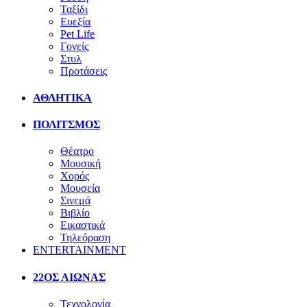
Ταξίδι
Ευεξία
Pet Life
Γονείς
Στυλ
Προτάσεις
ΑΘΛΗΤΙΚΑ
ΠΟΛΙΤΣΜΟΣ
Θέατρο
Μουσική
Χορός
Μουσεία
Σινεμά
Βιβλίο
Εικαστικά
Τηλεόραση
ENTERTAINMENT
22ΟΣ ΑΙΩΝΑΣ
Τεχνολογία