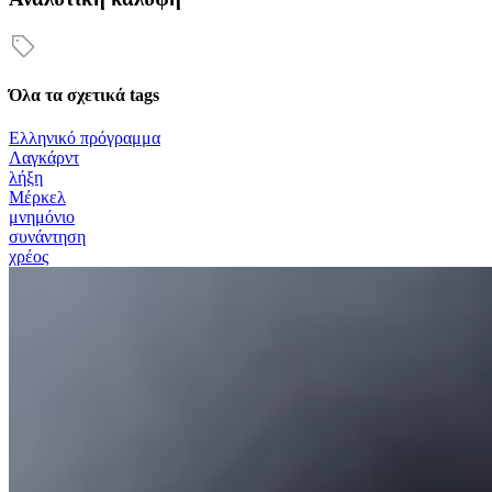
Όλα τα σχετικά tags
Ελληνικό πρόγραμμα
Λαγκάρντ
λήξη
Μέρκελ
μνημόνιο
συνάντηση
χρέος