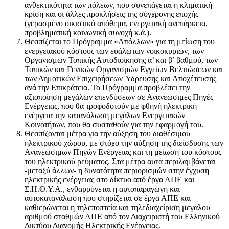
ανθεκτικότητα των πόλεων, που συνεπάγεται η κλιματική
κρίση και οι άλλες προκλήσεις της σύγχρονης εποχής
(γερασμένο οικιστικό απόθεμα, ενεργειακή ανεπάρκεια,
προβληματική κοινωνική συνοχή κ.ά.).
Θεσπίζεται το Πρόγραμμα «Απόλλων» για τη μείωση του
ενεργειακού κόστους των ευάλωτων νοικοκυριών, των
Οργανισμών Τοπικής Αυτοδιοίκησης α’ και β’ βαθμού, των
Τοπικών και Γενικών Οργανισμών Εγγείων Βελτιώσεων και
των Δημοτικών Επιχειρήσεων Ύδρευσης και Αποχέτευσης
ανά την Επικράτεια. Το Πρόγραμμα προβλέπει την
αξιοποίηση μεγάλων επενδύσεων σε Ανανεώσιμες Πηγές
Ενέργειας, που θα τροφοδοτούν με φθηνή ηλεκτρική
ενέργεια την κατανάλωση μεγάλων Ενεργειακών
Κοινοτήτων, που θα συσταθούν για την εφαρμογή του.
Θεσπίζονται μέτρα για την αύξηση του διαθέσιμου
ηλεκτρικού χώρου, με στόχο την αύξηση της διείσδυσης των
Ανανεώσιμων Πηγών Ενέργειας και τη μείωση του κόστους
του ηλεκτρικού ρεύματος. Στα μέτρα αυτά περιλαμβάνεται
-μεταξύ άλλων- η δυνατότητα περιορισμών στην έγχυση
ηλεκτρικής ενέργειας στο δίκτυο από έργα ΑΠΕ και
Σ.Η.Θ.Υ.Α., ενθαρρύνεται η αυτοπαραγωγή και
αυτοκατανάλωση που στηρίζεται σε έργα ΑΠΕ και
καθιερώνεται η τηλεποπτεία και τηλεδιαχείριση μεγάλου
αριθμού σταθμών ΑΠΕ από τον Διαχειριστή του Ελληνικού
Δικτύου Διανομής Ηλεκτρικής Ενέργειας.