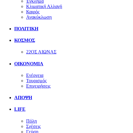
Έγκλημα
Κλιματική Αλλαγή
Καιρός
Ανακύκλωση
ΠΟΛΙΤΙΚΗ
ΚΟΣΜΟΣ
22ΟΣ ΑΙΩΝΑΣ
ΟΙΚΟΝΟΜΙΑ
Ενέργεια
Τουρισμός
Επιχειρήσεις
ΑΠΟΨΗ
LIFE
Πόλη
Σχέσεις
Γεύση