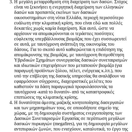
Η μεγάλη μεταρρύθμιση στη διαχείριση των δασών. Στόχος
είναι να ξεκινήσει η ενεργητική διαχείριση των ελληνικών
δασών και προπαντός εκείνων των δασικών
οικοσυστημάτων στη νότια Ελλάδα, περιοχή περισσότερο
ευάλωτη στην κλιματική κρίση, που είναι εδώ και πολλές
δεκαετίες χωρίς καμία διαχείριση. Και αυτό, ώστε να
αρχίσουν να απομακρύνονται οι τεράστιες ποσότητες
εύφλεκτης υπερβάλλουσας βιομάζας που έχει συσσωρευτεί
σε αυτά, με ταυτόχρονη ανάπτυξη της οικονομίας του
δάσους. Για το σκοπό αυτό καθιερώνεται η επιδότηση της
απομάκρυνσης της βιομάζας, με ταυτόχρονη θεσμοθέτηση
Υβριδικών Σχημάτων συνεργασίας δασικών συνεταιρισμών
και ιδιωτικών επιχειρήσεων που μεταποιούν βιομάζα (για
παραγωγή προϊόντων ξύλου, πέλετ, ενέργειας κ.λπ.), που
υπό την επίβλεψη της δασικής υπηρεσίας θα αναλάβουν να
εφαρμόσουν σύγχρονες, διαχειριστικές μελέτες που
καθιστούν τα δάση παραγωγικά προφυλάσσοντάς τα
ταυτόχρονα -κατά το δυνατόν- από τις καταστροφικές
επιπτώσεις της κλιματικής κρίσης.
Η δυνατότητα άμεσης μαζικής κινητοποίησης δασεργατών
και των μηχανημάτων τους, σε οποιοδήποτε σημείο της
χώρας, με τη δημιουργία συστήματος ενεργοποίησης των
Δασικών Συνεταιρισμών Εργασίας σε περίπτωση μεγάλων
δασικών πυρκαγιών (megafires), για τη δημιουργία μεγάλων
αντιπυρικών ζωνών, που ενισχύουν, καταλυτικά, το έργο της