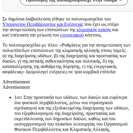
Σε δημόσια διαβούλευση τέθηκε το πολυνομοσχέδιο του
Υπουργείου Περιβάλλοντος και Ενέργειας
που έχει ως στόχο
την αντιμετώπιση των επιπτώσεων της
κλιματικής κρίσης
και
κατ’επέκταση την μείωση του
ενεργειακού
κόστους.
Το πολυνομοσχέδιο με τίτλο: «Ρυθμίσεις για την αντιμετώπιση των
πολυεπίπεδων επιπτώσεων της κλιματικής αλλαγής στους τομείς:
α) της διαχείρισης υδάτων, β) της διαχείρισης και προστασίας των
δασών, γ) της αστικής ανθεκτικότητας και πολιτικής, δ) της
καταπολέμησης της αυθαίρετης δόμησης, ε) της ενεργειακής
ασφάλειας» δρομολογεί ενέργειες σε τρία κομβικά επίπεδα:
Advertisement
Advertisement
1ον: Στην προστασία των υδάτων, των δασών και ευρύτερα
του φυσικού περιβάλλοντος, μέσω του στρατηγικού
σχεδιασμού και της εξειδικευμένης διαχείρισης των υδάτων,
του εξορθολογισμού της διαχείρισης, προστασίας και
εκμετάλλευσης των δημοσίων δασών, καθώς και του
εκσυγχρονισμού του πλαισίου λειτουργίας του Οργανισμού
Φυσικού Περιβάλλοντος και Κλιματικής Αλλαγής,