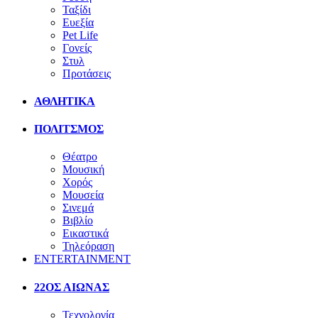
Ταξίδι
Ευεξία
Pet Life
Γονείς
Στυλ
Προτάσεις
ΑΘΛΗΤΙΚΑ
ΠΟΛΙΤΣΜΟΣ
Θέατρο
Μουσική
Χορός
Μουσεία
Σινεμά
Βιβλίο
Εικαστικά
Τηλεόραση
ENTERTAINMENT
22ΟΣ ΑΙΩΝΑΣ
Τεχνολογία