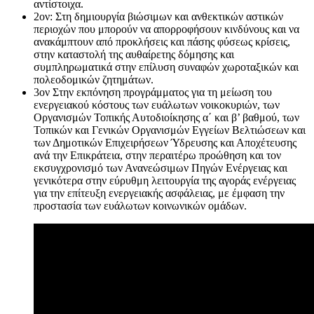
αντίστοιχα.
2ον: Στη δημιουργία βιώσιμων και ανθεκτικών αστικών
περιοχών που μπορούν να απορροφήσουν κινδύνους και να
ανακάμπτουν από προκλήσεις και πάσης φύσεως κρίσεις,
στην καταστολή της αυθαίρετης δόμησης και
συμπληρωματικά στην επίλυση συναφών χωροταξικών και
πολεοδομικών ζητημάτων.
3ον Στην εκπόνηση προγράμματος για τη μείωση του
ενεργειακού κόστους των ευάλωτων νοικοκυριών, των
Οργανισμών Τοπικής Αυτοδιοίκησης α΄ και β’ βαθμού, των
Τοπικών και Γενικών Οργανισμών Εγγείων Βελτιώσεων και
των Δημοτικών Επιχειρήσεων Ύδρευσης και Αποχέτευσης
ανά την Επικράτεια, στην περαιτέρω προώθηση και τον
εκσυγχρονισμό των Ανανεώσιμων Πηγών Ενέργειας και
γενικότερα στην εύρυθμη λειτουργία της αγοράς ενέργειας
για την επίτευξη ενεργειακής ασφάλειας, με έμφαση την
προστασία των ευάλωτων κοινωνικών ομάδων.