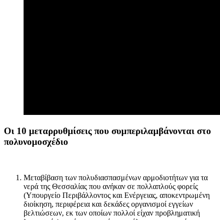
Οι 10 μεταρρυθμίσεις που συμπεριλαμβάνονται στο
πολυνομοσχέδιο
Μεταβίβαση των πολυδιασπασμένων αρμοδιοτήτων για τα
νερά της Θεσσαλίας που ανήκαν σε πολλαπλούς φορείς
(Υπουργείο Περιβάλλοντος και Ενέργειας, αποκεντρωμένη
διοίκηση, περιφέρεια και δεκάδες οργανισμοί εγγείων
βελτιώσεων, εκ των οποίων πολλοί είχαν προβληματική