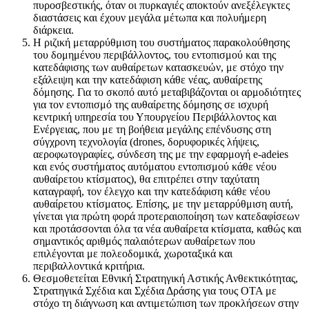
πυροσβεστικής, όταν οι πυρκαγιές αποκτούν ανεξέλεγκτες
διαστάσεις και έχουν μεγάλα μέτωπα και πολυήμερη
διάρκεια.
Η ριζική μεταρρύθμιση του συστήματος παρακολούθησης
του δομημένου περιβάλλοντος, του εντοπισμού και της
κατεδάφισης των αυθαίρετων κατασκευών, με στόχο την
εξάλειψη και την κατεδάφιση κάθε νέας, αυθαίρετης
δόμησης. Για το σκοπό αυτό μεταβιβάζονται οι αρμοδιότητες
για τον εντοπισμό της αυθαίρετης δόμησης σε ισχυρή
κεντρική υπηρεσία του Υπουργείου Περιβάλλοντος και
Ενέργειας, που με τη βοήθεια μεγάλης επένδυσης στη
σύγχρονη τεχνολογία (drones, δορυφορικές λήψεις,
αεροφωτογραφίες, σύνδεση της με την εφαρμογή e-adeies
και ενός συστήματος αυτόματου εντοπισμού κάθε νέου
αυθαίρετου κτίσματος), θα επιτρέπει στην ταχύτατη
καταγραφή, τον έλεγχο και την κατεδάφιση κάθε νέου
αυθαίρετου κτίσματος. Επίσης, με την μεταρρύθμιση αυτή,
γίνεται για πρώτη φορά προτεραιοποίηση των κατεδαφίσεων
και προτάσσονται όλα τα νέα αυθαίρετα κτίσματα, καθώς και
σημαντικός αριθμός παλαιότερων αυθαίρετων που
επιλέγονται με πολεοδομικά, χωροταξικά και
περιβαλλοντικά κριτήρια.
Θεσμοθετείται Εθνική Στρατηγική Αστικής Ανθεκτικότητας,
Στρατηγικά Σχέδια και Σχέδια Δράσης για τους ΟΤΑ με
στόχο τη διάγνωση και αντιμετώπιση των προκλήσεων στην