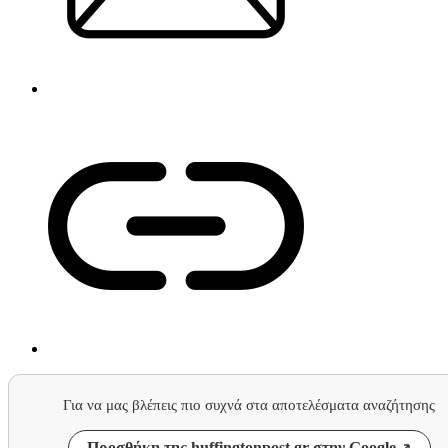
Για να μας βλέπεις πιο συχνά στα αποτελέσματα αναζήτησης
Προσθήκη της huffingtonpost.gr στην Google