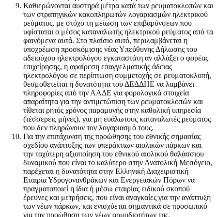
Καθιερώνονται αυστηρά μέτρα κατά των ρευματοκλοπών και
των στρατηγικών κακοπληρωτών λογαριασμών ηλεκτρικού
ρεύματος, με στόχο τη μείωση των επιβαρύνσεων που
υφίσταται ο μέσος καταναλωτής ηλεκτρικού ρεύματος από τα
φαινόμενα αυτά. Στο πλαίσιο αυτό, περιλαμβάνεται η
υποχρέωση προσκόμισης νέας Υπεύθυνης Δήλωσης του
αδειούχου ηλεκτρολόγου εγκαταστάτη αν αλλάξει ο φορέας
επιχείρησης, η αφαίρεση επαγγελματικής άδειας
ηλεκτρολόγου σε περίπτωση συμμετοχής σε ρευματοκλοπή,
θεσμοθετείται η δυνατότητα του ΔΕΔΔΗΕ να λαμβάνει
πληροφορίες από την ΑΑΔΕ για φορολογικά στοιχεία
απαραίτητα για την αντιμετώπιση των ρευματοκλοπών και
τίθεται ρητός χρόνος παραμονής στην καθολική υπηρεσία
(τέσσερεις μήνες), για μη ευάλωτους καταναλωτές ρεύματος
που δεν πληρώνουν τον λογαριασμό τους.
Για την επιτάχυνση της προώθησης του εθνικής σημασίας
σχεδίου ανάπτυξης των υπεράκτιων αιολικών πάρκων και
την ταχύτερη αξιοποίηση του εθνικού αιολικού θαλάσσιου
δυναμικού που είναι το καλύτερο στην Ανατολική Μεσόγειο,
παρέχεται η δυνατότητα στην Ελληνική Διαχειριστική
Εταιρία Υδρογονανθράκων και Ενεργειακών Πόρων να
πραγματοποιεί η ίδια ή μέσω εταιρίας ειδικού σκοπού
έρευνες και μετρήσεις, που είναι αναγκαίες για την ανάπτυξη
των νέων πάρκων, και ενισχύεται σημαντικά σε προσωπικό
για την προώθηση των νέων αρμοδιοτήτων της.