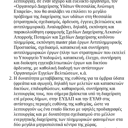
λειτουργία), σε έναν ισχυρό και ευέλικτο οργανισμό, τον
«Οργανισμό Διαχείρισης Υδάτων Θεσσαλίας Ανώνυμη
Εταιρεία», που θα αναλάβει να επιλύσει το μεγάλο
πρόβλημα της διαχείρισης των υδάτων στη Θεσσαλία
(στρατηγικός σχεδιασμός, άρδευση, έγγειες βελτιώσεις και
αντιπλημμυρικά). Αναλαμβάνει, δηλαδή, εκπόνηση και
παρακολούθηση εφαρμογής Σχεδίων Διαχείρισης Λεκανών
Απορροής Ποταμών και Σχεδίων Διαχείρισης κινδύνου
πλημμύρας, εκπόνηση master plan έργων Αντιπλημμυρικής
Προστασίας, σχεδιασμό, κατασκευή και συντήρηση
αντιπλημμυρικών έργων (πλην των στρατηγικών που εκτελεί
το Υπουργείο Υποδομών), κατασκευή, έλεγχο, συντήρηση
και διοίκηση εγγειοβελτιωτικών έργων και δικτύου
άρδευσης, με καθολική διαδοχή των αντίστοιχων
Οργανισμών Εγγείων Βελτιώσεων, κ.ά.
Η δυνατότητα μεταβίβασης της ευθύνης για τα όμβρια ύδατα
(φρεάτια και αγωγοί), δηλαδή των μελετών και κατασκευών
δικτύων, επιδιορθώσεων, καθαρισμού, συντήρησης και
λειτουργίας τους, που σήμερα βρίσκεται υπό τη διαχείριση
επί μέρους δήμων, στην ΕΥΔΑΠ και την ΕΥΑΘ στις
αντίστοιχες περιοχές ευθύνης της καθεμίας, ώστε να
λειτουργούν ως ένα ενιαίο δίκτυο με υψηλές προδιαγραφές
λειτουργίας και με δυνατότητα σχεδιασμού στο μέλλον
ενεργητικής διαχείρισης των πλημμυρικών φαινομένων στα
δύο μεγάλα μητροπολιτικά κέντρα της χώρας.