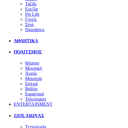
Ταξίδι
Ευεξία
Pet Life
Γονείς
Στυλ
Προτάσεις
ΑΘΛΗΤΙΚΑ
ΠΟΛΙΤΣΜΟΣ
Θέατρο
Μουσική
Χορός
Μουσεία
Σινεμά
Βιβλίο
Εικαστικά
Τηλεόραση
ENTERTAINMENT
22ΟΣ ΑΙΩΝΑΣ
Τεχνολογία