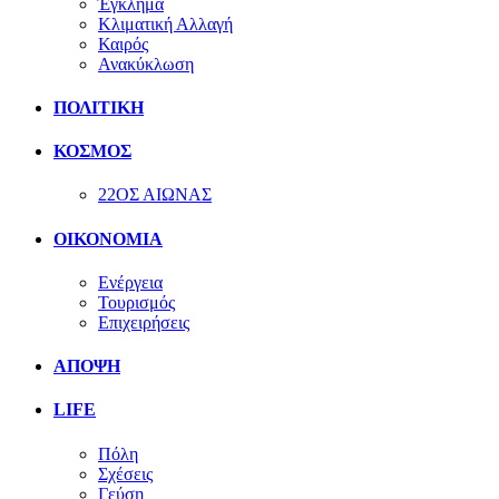
Έγκλημα
Κλιματική Αλλαγή
Καιρός
Ανακύκλωση
ΠΟΛΙΤΙΚΗ
ΚΟΣΜΟΣ
22ΟΣ ΑΙΩΝΑΣ
ΟΙΚΟΝΟΜΙΑ
Ενέργεια
Τουρισμός
Επιχειρήσεις
ΑΠΟΨΗ
LIFE
Πόλη
Σχέσεις
Γεύση