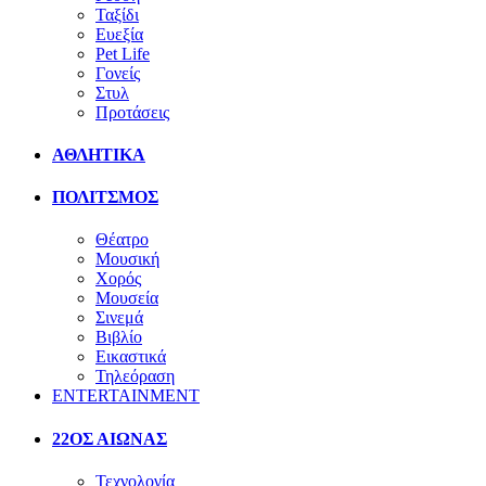
Ταξίδι
Ευεξία
Pet Life
Γονείς
Στυλ
Προτάσεις
ΑΘΛΗΤΙΚΑ
ΠΟΛΙΤΣΜΟΣ
Θέατρο
Μουσική
Χορός
Μουσεία
Σινεμά
Βιβλίο
Εικαστικά
Τηλεόραση
ENTERTAINMENT
22ΟΣ ΑΙΩΝΑΣ
Τεχνολογία