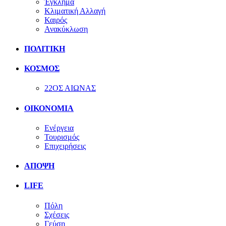
Έγκλημα
Κλιματική Αλλαγή
Καιρός
Ανακύκλωση
ΠΟΛΙΤΙΚΗ
ΚΟΣΜΟΣ
22ΟΣ ΑΙΩΝΑΣ
ΟΙΚΟΝΟΜΙΑ
Ενέργεια
Τουρισμός
Επιχειρήσεις
ΑΠΟΨΗ
LIFE
Πόλη
Σχέσεις
Γεύση