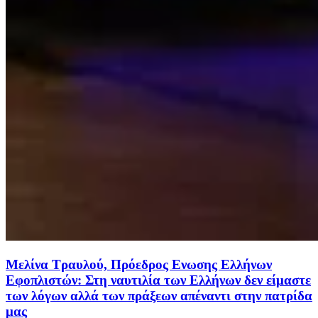
Μελίνα Τραυλού, Πρόεδρος Ενωσης Ελλήνων
Εφοπλιστών: Στη ναυτιλία των Ελλήνων δεν είμαστε
των λόγων αλλά των πράξεων απέναντι στην πατρίδα
μας