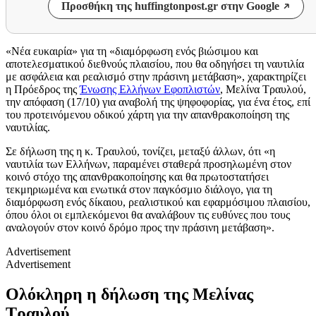
Προσθήκη της huffingtonpost.gr στην Google
«Νέα ευκαιρία» για τη «διαμόρφωση ενός βιώσιμου και
αποτελεσματικού διεθνούς πλαισίου, που θα οδηγήσει τη ναυτιλία
με ασφάλεια και ρεαλισμό στην πράσινη μετάβαση», χαρακτηρίζει
η Πρόεδρος της
Ένωσης Ελλήνων Εφοπλιστών
, Μελίνα Τραυλού,
την απόφαση (17/10) για αναβολή της ψηφοφορίας, για ένα έτος, επί
του προτεινόμενου οδικού χάρτη για την απανθρακοποίηση της
ναυτιλίας.
Σε δήλωση της η κ. Τραυλού, τονίζει, μεταξύ άλλων, ότι «η
ναυτιλία των Ελλήνων, παραμένει σταθερά προσηλωμένη στον
κοινό στόχο της απανθρακοποίησης και θα πρωτοστατήσει
τεκμηριωμένα και ενωτικά στον παγκόσμιο διάλογο, για τη
διαμόρφωση ενός δίκαιου, ρεαλιστικού και εφαρμόσιμου πλαισίου,
όπου όλοι οι εμπλεκόμενοι θα αναλάβουν τις ευθύνες που τους
αναλογούν στον κοινό δρόμο προς την πράσινη μετάβαση».
Advertisement
Advertisement
Ολόκληρη η δήλωση της Μελίνας
Τραυλού