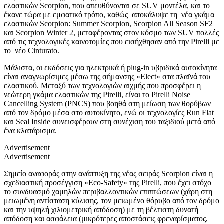
ελαστικών Scorpion, που απευθύνονται σε SUV μοντέλα, και το
έκανε τώρα με εμφατικό τρόπο, καθώς αποκάλυψε τη νέα γκάμα
ελαστικών Scorpion: Summer Scorpion, Scorpion All Season SF2
και Scorpion Winter 2, μεταφέροντας στον κόσμο των SUV πολλές
από τις τεχνολογικές καινοτομίες που εισήχθησαν από την Pirelli με
το νέο Cinturato.
Μάλιστα, οι εκδόσεις για ηλεκτρικά ή plug-in υβριδικά αυτοκίνητα
είναι αναγνωρίσιμες μέσω της σήμανσης «Elect» στα πλαϊνά του
ελαστικού. Μεταξύ των τεχνολογιών αιχμής που προσφέρει η
νεώτερη γκάμα ελαστικών της Pirelli, είναι το Pirelli Noise
Cancelling System (PNCS) που βοηθά στη μείωση των θορύβων
από τον δρόμο μέσα στο αυτοκίνητο, ενώ οι τεχνολογίες Run Flat
και Seal Inside συνεισφέρουν στη συνέχιση του ταξιδιού μετά από
ένα κλατάρισμα.
Advertisement
Advertisement
Σημείο αναφοράς στην ανάπτυξη της νέας σειράς Scorpion είναι η
σχεδιαστική προσέγγιση «Eco-Safety» της Pirelli, που έχει στόχο
το συνδυασμό χαμηλών περιβαλλοντικών επιπτώσεων (χάρη στη
μειωμένη αντίσταση κύλισης, τον μειωμένο θόρυβο από τον δρόμο
και την υψηλή χιλιομετρική απόδοση) με τη βέλτιστη δυνατή
απόδοση και ασφάλεια (μικρότερες αποστάσεις φρεναρίσματος,