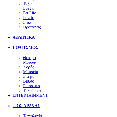
Ταξίδι
Ευεξία
Pet Life
Γονείς
Στυλ
Προτάσεις
ΑΘΛΗΤΙΚΑ
ΠΟΛΙΤΣΜΟΣ
Θέατρο
Μουσική
Χορός
Μουσεία
Σινεμά
Βιβλίο
Εικαστικά
Τηλεόραση
ENTERTAINMENT
22ΟΣ ΑΙΩΝΑΣ
Τεχνολογία