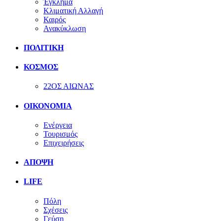
Έγκλημα
Κλιματική Αλλαγή
Καιρός
Ανακύκλωση
ΠΟΛΙΤΙΚΗ
ΚΟΣΜΟΣ
22ΟΣ ΑΙΩΝΑΣ
ΟΙΚΟΝΟΜΙΑ
Ενέργεια
Τουρισμός
Επιχειρήσεις
ΑΠΟΨΗ
LIFE
Πόλη
Σχέσεις
Γεύση