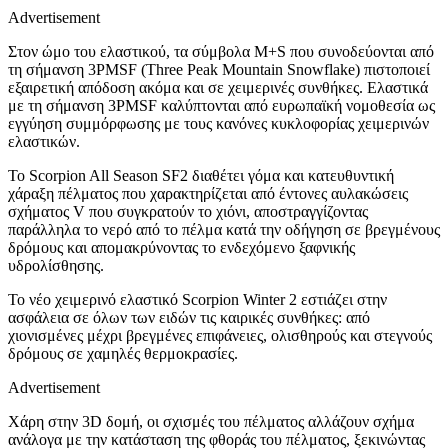
Advertisement
Στον ώμο του ελαστικού, τα σύμβολα M+S που συνοδεύονται από
τη σήμανση 3PMSF (Three Peak Mountain Snowflake) πιστοποιεί
εξαιρετική απόδοση ακόμα και σε χειμερινές συνθήκες. Ελαστικά
με τη σήμανση 3PMSF καλύπτονται από ευρωπαϊκή νομοθεσία ως
εγγύηση συμμόρφωσης με τους κανόνες κυκλοφορίας χειμερινών
ελαστικών.
Το Scorpion All Season SF2 διαθέτει γόμα και κατευθυντική
χάραξη πέλματος που χαρακτηρίζεται από έντονες αυλακώσεις
σχήματος V που συγκρατούν το χιόνι, αποστραγγίζοντας
παράλληλα το νερό από το πέλμα κατά την οδήγηση σε βρεγμένους
δρόμους και απομακρύνοντας το ενδεχόμενο ξαφνικής
υδρολίσθησης.
Το νέο χειμερινό ελαστικό Scorpion Winter 2 εστιάζει στην
ασφάλεια σε όλων των ειδών τις καιρικές συνθήκες: από
χιονισμένες μέχρι βρεγμένες επιφάνειες, ολισθηρούς και στεγνούς
δρόμους σε χαμηλές θερμοκρασίες.
Advertisement
Χάρη στην 3D δομή, οι σχισμές του πέλματος αλλάζουν σχήμα
ανάλογα με την κατάσταση της φθοράς του πέλματος, ξεκινώντας