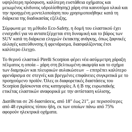
υψηλότερη πρόσφυση, καλύτερη ευστάθεια οχήματος και
μειωμένος κίνδυνος υδρολίσθησης) χάρη στα καινοτόμα υλικά και
την προηγμένη μοντελοποίηση που χρησιμοποιήθηκε κατά τη
διάρκεια της διαδικασίας εξέλιξης.
Σύμφωνα με τη μέθοδο Eco-Safety, η δομή του ελαστικού έχει
ενισχυθεί για να ανταπεξέρχεται στη δυναμική και το βάρος των
SUV κατά τη διάρκεια ελιγμών έκτακτης ανάγκης, όπως ξαφνικές
αλλαγές κατεύθυνσης ή φρενάρισμα, διασφαλίζοντας έτσι
καλύτερο έλεγχο.
Το θερινό ελαστικό Pirelli Scorpion φέρει νέα ασύμμετρη χάραξη
πέλματος η οποία – χάρη στη βελτιωμένη ακαμψία και το σχήμα
των διαμηκών και πλευρικών αυλακώσεων – επιτρέπει καλύτερο
φρενάρισμα σε στεγνές και βρεγμένες επιφάνειες συγκριτικά με το
προηγούμενο προϊόν. Όλες οι διαφορετικές διαστάσεις του
Scorpion βρίσκονται στις κατηγορίες A ή B της ευρωπαϊκής
ετικέτας ελαστικών αναφορικά με την αντίσταση κύλισης.
Διατίθεται σε 26 διαστάσεις, από 18” έως 21”, με περισσότερες
από 48 εγκρίσεις τύπου ήδη, εκ των οποίων πάνω από 75%
αφορούν ηλεκτρικά οχήματα.