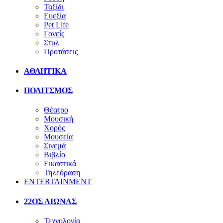
Ταξίδι
Ευεξία
Pet Life
Γονείς
Στυλ
Προτάσεις
ΑΘΛΗΤΙΚΑ
ΠΟΛΙΤΣΜΟΣ
Θέατρο
Μουσική
Χορός
Μουσεία
Σινεμά
Βιβλίο
Εικαστικά
Τηλεόραση
ENTERTAINMENT
22ΟΣ ΑΙΩΝΑΣ
Τεχνολογία