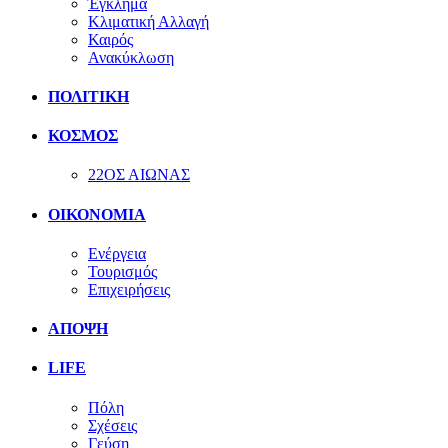
Έγκλημα
Κλιματική Αλλαγή
Καιρός
Ανακύκλωση
ΠΟΛΙΤΙΚΗ
ΚΟΣΜΟΣ
22ΟΣ ΑΙΩΝΑΣ
ΟΙΚΟΝΟΜΙΑ
Ενέργεια
Τουρισμός
Επιχειρήσεις
ΑΠΟΨΗ
LIFE
Πόλη
Σχέσεις
Γεύση