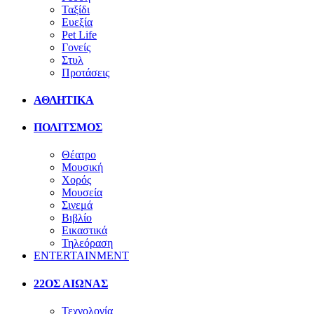
Ταξίδι
Ευεξία
Pet Life
Γονείς
Στυλ
Προτάσεις
ΑΘΛΗΤΙΚΑ
ΠΟΛΙΤΣΜΟΣ
Θέατρο
Μουσική
Χορός
Μουσεία
Σινεμά
Βιβλίο
Εικαστικά
Τηλεόραση
ENTERTAINMENT
22ΟΣ ΑΙΩΝΑΣ
Τεχνολογία