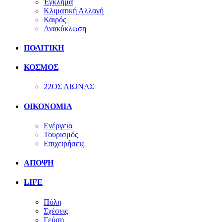
Έγκλημα
Κλιματική Αλλαγή
Καιρός
Ανακύκλωση
ΠΟΛΙΤΙΚΗ
ΚΟΣΜΟΣ
22ΟΣ ΑΙΩΝΑΣ
ΟΙΚΟΝΟΜΙΑ
Ενέργεια
Τουρισμός
Επιχειρήσεις
ΑΠΟΨΗ
LIFE
Πόλη
Σχέσεις
Γεύση