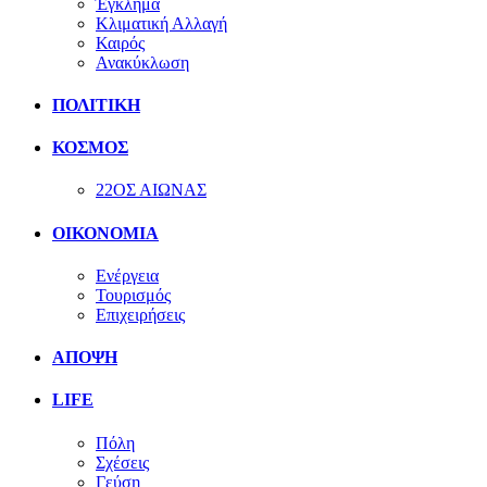
Έγκλημα
Κλιματική Αλλαγή
Καιρός
Ανακύκλωση
ΠΟΛΙΤΙΚΗ
ΚΟΣΜΟΣ
22ΟΣ ΑΙΩΝΑΣ
ΟΙΚΟΝΟΜΙΑ
Ενέργεια
Τουρισμός
Επιχειρήσεις
ΑΠΟΨΗ
LIFE
Πόλη
Σχέσεις
Γεύση