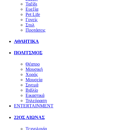
Ταξίδι
Ευεξία
Pet Life
Γονείς
Στυλ
Προτάσεις
ΑΘΛΗΤΙΚΑ
ΠΟΛΙΤΣΜΟΣ
Θέατρο
Μουσική
Χορός
Μουσεία
Σινεμά
Βιβλίο
Εικαστικά
Τηλεόραση
ENTERTAINMENT
22ΟΣ ΑΙΩΝΑΣ
Τεχνολογία