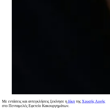
Με εντάσεις και αντεγκλήσεις ξεκίνησε η
δίκη
της
Χρυσής Αυγής
στο Πενταμελές Εφετείο Κακουργημάτων.