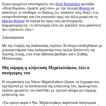
Συγκεντρωμένοι υποστηρικτές του
Ηλία Κασιδιάρη
φώναξαν
«Ηλία θυμίσου, είμαστε μαζί σου» με την πλευρά
Φύσσα
να
απαντά με το σύνθημα «ο Παύλος ζει, τσακίστε τους Ναζί» ενώ
εκσφενδονίστηκε και ένα μπουκάλι προς την άλλη μεριά και τη
Μάγδα Φύσσα
να στρέφεται προς τους αστυνομικούς
διαμαρτυρόμενη: «τι αστυνομία είστε ρε; μαζέψτε τους φασίστες!
Δεν ντρέπεστε λίγο;»
Advertisement
Με την έναρξη της διαδικασίας περίπου 30 άτομα υποδέχθηκαν με
χειροκροτήματα τους κατηγορούμενους πρώην βουλευτές της
Χρυσής Αυγής, ενώ στην αίθουσα βρέθηκε και ο Στάθης
Μπούκουρας.
Μη νόμιμη η κλήτευση Μιχαλολιάκου, λέει ο
συνήγορος του
Η υπεράσπιση του Νίκου Μιχαλολιάκου ζήτησε τα έγγραφα που
σχετίζονται με το αποδεικτικά της κλήτευσης του, προκειμένου,
εφόσον χρειαστεί, να επανέλθει με σχετικό αίτημα μη νόμιμης
κλήτευσης του.
«Για πρώτη φορά ο Νικ. Μιχαλολιάκος παρίσταται δικονομικά