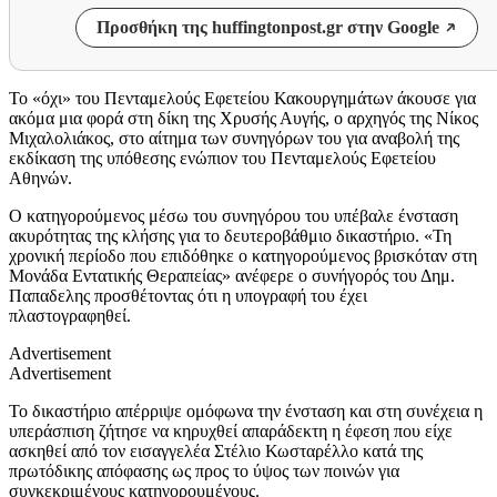
Προσθήκη της huffingtonpost.gr στην Google
Το «όχι» του Πενταμελούς Εφετείου Κακουργημάτων άκουσε για
ακόμα μια φορά στη δίκη της Χρυσής Αυγής, ο αρχηγός της Νίκος
Μιχαλολιάκος, στο αίτημα των συνηγόρων του για αναβολή της
εκδίκαση της υπόθεσης ενώπιον του Πενταμελούς Εφετείου
Αθηνών.
Ο κατηγορούμενος μέσω του συνηγόρου του υπέβαλε ένσταση
ακυρότητας της κλήσης για το δευτεροβάθμιο δικαστήριο. «Τη
χρονική περίοδο που επιδόθηκε ο κατηγορούμενος βρισκόταν στη
Μονάδα Εντατικής Θεραπείας» ανέφερε ο συνήγορός του Δημ.
Παπαδελης προσθέτοντας ότι η υπογραφή του έχει
πλαστογραφηθεί.
Advertisement
Advertisement
Το δικαστήριο απέρριψε ομόφωνα την ένσταση και στη συνέχεια η
υπεράσπιση ζήτησε να κηρυχθεί απαράδεκτη η έφεση που είχε
ασκηθεί από τον εισαγγελέα Στέλιο Κωσταρέλλο κατά της
πρωτόδικης απόφασης ως προς το ύψος των ποινών για
συγκεκριμένους κατηγορουμένους.