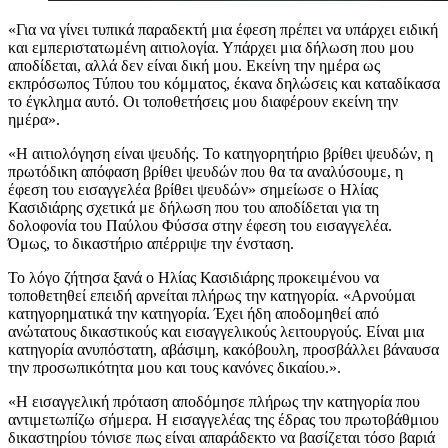
«Για να γίνει τυπικά παραδεκτή μια έφεση πρέπει να υπάρχει ειδική
και εμπεριστατωμένη αιτιολογία. Υπάρχει μια δήλωση που μου
αποδίδεται, αλλά δεν είναι δική μου. Εκείνη την ημέρα ως
εκπρόσωπος Τύπου του κόμματος, έκανα δηλώσεις και καταδίκασα
το έγκλημα αυτό. Οι τοποθετήσεις μου διαφέρουν εκείνη την
ημέρα».
«Η αιτιολόγηση είναι ψευδής. Το κατηγορητήριο βρίθει ψευδών, η
πρωτόδικη απόφαση βρίθει ψευδών που θα τα αναλύσουμε, η
έφεση του εισαγγελέα βρίθει ψευδών» σημείωσε ο Ηλίας
Κασιδιάρης σχετικά με δήλωση που του αποδίδεται για τη
δολοφονία του Παύλου Φύσσα στην έφεση του εισαγγελέα.
Όμως, το δικαστήριο απέρριψε την ένσταση.
Το λόγο ζήτησα ξανά ο Ηλίας Κασιδιάρης προκειμένου να
τοποθετηθεί επειδή αρνείται πλήρως την κατηγορία. «Αρνούμαι
κατηγορηματικά την κατηγορία. Έχει ήδη αποδομηθεί από
ανώτατους δικαστικούς και εισαγγελικούς λειτουργούς. Είναι μια
κατηγορία ανυπόστατη, αβάσιμη, κακόβουλη, προσβάλλει βάναυσα
την προσωπικότητα μου και τους κανόνες δικαίου.».
«Η εισαγγελική πρόταση αποδόμησε πλήρως την κατηγορία που
αντιμετωπίζω σήμερα. Η εισαγγελέας της έδρας του πρωτοβάθμιου
δικαστηρίου τόνισε πως είναι απαράδεκτο να βασίζεται τόσο βαριά