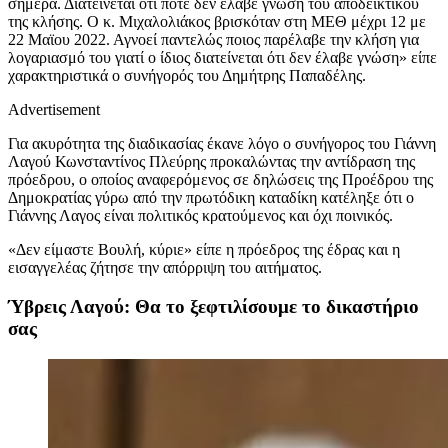
σήμερα. Διατείνεται ότι ποτέ δεν έλαβε γνώση του αποδεικτικού
της κλήσης. Ο κ. Μιχαλολιάκος βρισκόταν στη ΜΕΘ μέχρι 12 με
22 Μαϊου 2022. Αγνοεί παντελώς ποιος παρέλαβε την κλήση για
λογαριασμό του γιατί ο ίδιος διατείνεται ότι δεν έλαβε γνώση» είπε
χαρακτηριστικά ο συνήγορός του Δημήτρης Παπαδέλης.
Advertisement
Για ακυρότητα της διαδικασίας έκανε λόγο ο συνήγορος του Γιάννη
Λαγού Κωνσταντίνος Πλεύρης προκαλώντας την αντίδραση της
πρόεδρου, ο οποίος αναφερόμενος σε δηλώσεις της Προέδρου της
Δημοκρατίας γύρω από την πρωτόδικη καταδίκη κατέληξε ότι ο
Γιάννης Λαγος είναι πολιτικός κρατούμενος και όχι ποινικός.
«Δεν είμαστε Βουλή, κύριε» είπε η πρόεδρος της έδρας και η
εισαγγελέας ζήτησε την απόρριψη του αιτήματος.
Ύβρεις Λαγού: Θα το ξεφτιλίσουμε το δικαστήριο
σας