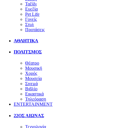
Ταξίδι
Ευεξία
Pet Life
Γονείς
Στυλ
Προτάσεις
ΑΘΛΗΤΙΚΑ
ΠΟΛΙΤΣΜΟΣ
Θέατρο
Μουσική
Χορός
Μουσεία
Σινεμά
Βιβλίο
Εικαστικά
Τηλεόραση
ENTERTAINMENT
22ΟΣ ΑΙΩΝΑΣ
Τεχνολογία