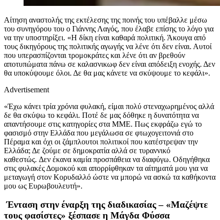
Αίτηση αναστολής της εκτέλεσης της ποινής του υπέβαλλε μέσω
του συνηγόρου του ο Γιάννης Λαγός, που έλαβε επίσης το λόγο για
να την υποστηρίξει. «Η δίκη είναι καθαρά πολιτική. Άκουγα από
τους δικηγόρους της πολιτικής αγωγής να λένε ότι δεν είναι. Αυτοί
που υπερασπίζονται τρομοκράτες και λένε ότι αν βρεθούν
αποτυπώματα πάνω σε καλασνικωφ δεν είναι απόδειξη ενοχής. Δεν
θα υποκύψουμε όλοι. Δε θα μας κάνετε να σκύψουμε το κεφάλι».
Advertisement
«Έχω κάνει τρία χρόνια φυλακή, είμαι πολύ στεναχωρημένος αλλά
δε θα σκύψω το κεφάλι. Ποτέ δε μας δόθηκε η δυνατότητα να
απαντήσουμε στις κατηγορίες στα ΜΜΕ. Πως εκφράζω εγώ το
φασισμό στην Ελλάδα που μεγάλωσα σε φτωχογειτονιά στο
Πέραμα και όχι οι ζάμπλουτοι πολιτικοί που κατέστρεψαν την
Ελλάδα; Δε ζούμε σε δημοκρατία αλλά σε τυραννικό
καθεστώς. Δεν έκανα καμία προσπάθεια να διαφύγω. Οδηγήθηκα
στις φυλακές Δομοκού και απορρίφθηκαν τα αίτηματά μου για να
μεταγωγή στον Κορυδαλλό ώστε να μπορώ να ασκώ τα καθήκοντα
μου ως Ευρωβουλευτή».
Ένταση στην έναρξη της διαδικασίας – «Μαζέψτε
τους φασίστες» ξέσπασε η Μάγδα Φύσσα