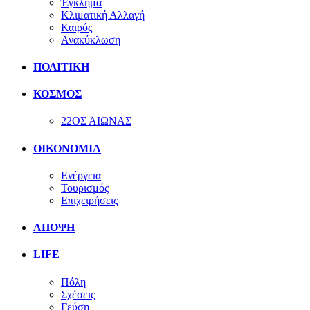
Έγκλημα
Κλιματική Αλλαγή
Καιρός
Ανακύκλωση
ΠΟΛΙΤΙΚΗ
ΚΟΣΜΟΣ
22ΟΣ ΑΙΩΝΑΣ
ΟΙΚΟΝΟΜΙΑ
Ενέργεια
Τουρισμός
Επιχειρήσεις
ΑΠΟΨΗ
LIFE
Πόλη
Σχέσεις
Γεύση