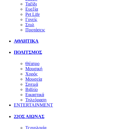
Ταξίδι
Ευεξία
Pet Life
Γονείς
Στυλ
Προτάσεις
ΑΘΛΗΤΙΚΑ
ΠΟΛΙΤΣΜΟΣ
Θέατρο
Μουσική
Χορός
Μουσεία
Σινεμά
Βιβλίο
Εικαστικά
Τηλεόραση
ENTERTAINMENT
22ΟΣ ΑΙΩΝΑΣ
Τεχνολογία