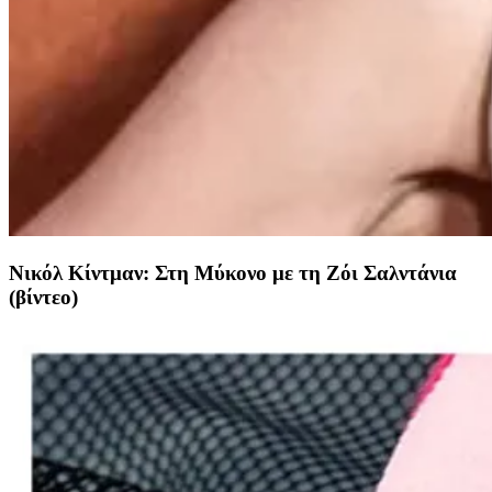
Νικόλ Κίντμαν: Στη Μύκονο με τη Ζόι Σαλντάνια
(βίντεο)