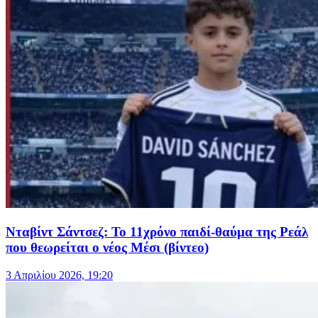
Νταβίντ Σάντσεζ: Το 11χρόνο παιδί-θαύμα της Ρεάλ
που θεωρείται ο νέος Μέσι (βίντεο)
3 Απριλίου 2026, 19:20