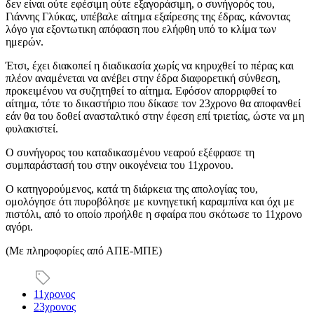
δεν είναι ούτε εφέσιμη ούτε εξαγοράσιμη, ο συνήγορός του,
Γιάννης Γλύκας, υπέβαλε αίτημα εξαίρεσης της έδρας, κάνοντας
λόγο για εξοντωτικη απόφαση που ελήφθη υπό το κλίμα των
ημερών.
Έτσι, έχει διακοπεί η διαδικασία χωρίς να κηρυχθεί το πέρας και
πλέον αναμένεται να ανέβει στην έδρα διαφορετική σύνθεση,
προκειμένου να συζητηθεί το αίτημα. Εφόσον απορριφθεί το
αίτημα, τότε το δικαστήριο που δίκασε τον 23χρονο θα αποφανθεί
εάν θα του δοθεί ανασταλτικό στην έφεση επί τριετίας, ώστε να μη
φυλακιστεί.
Ο συνήγορος του καταδικασμένου νεαρού εξέφρασε τη
συμπαράστασή του στην οικογένεια του 11χρονου.
Ο κατηγορούμενος, κατά τη διάρκεια της απολογίας του,
ομολόγησε ότι πυροβόλησε με κυνηγετική καραμπίνα και όχι με
πιστόλι, από το οποίο προήλθε η σφαίρα που σκότωσε το 11χρονο
αγόρι.
(Με πληροφορίες από ΑΠΕ-ΜΠΕ)
11χρονος
23χρονος