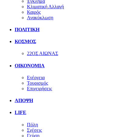
Έγκλημα
Κλιματική Αλλαγή
Καιρός
Ανακύκλωση
ΠΟΛΙΤΙΚΗ
ΚΟΣΜΟΣ
22ΟΣ ΑΙΩΝΑΣ
ΟΙΚΟΝΟΜΙΑ
Ενέργεια
Τουρισμός
Επιχειρήσεις
ΑΠΟΨΗ
LIFE
Πόλη
Σχέσεις
Γεύση