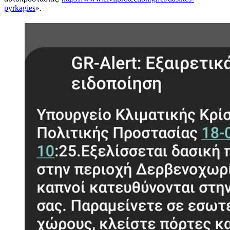
pyrkagies
».