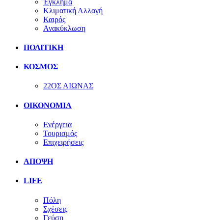
Έγκλημα
Κλιματική Αλλαγή
Καιρός
Ανακύκλωση
ΠΟΛΙΤΙΚΗ
ΚΟΣΜΟΣ
22ΟΣ ΑΙΩΝΑΣ
ΟΙΚΟΝΟΜΙΑ
Ενέργεια
Τουρισμός
Επιχειρήσεις
ΑΠΟΨΗ
LIFE
Πόλη
Σχέσεις
Γεύση