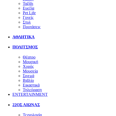
Ταξίδι
Ευεξία
Pet Life
Γονείς
Στυλ
Προτάσεις
ΑΘΛΗΤΙΚΑ
ΠΟΛΙΤΣΜΟΣ
Θέατρο
Μουσική
Χορός
Μουσεία
Σινεμά
Βιβλίο
Εικαστικά
Τηλεόραση
ENTERTAINMENT
22ΟΣ ΑΙΩΝΑΣ
Τεχνολογία