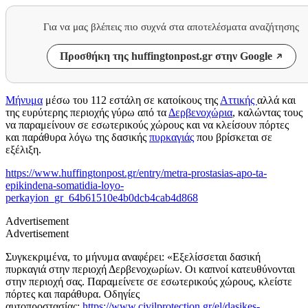
Για να μας βλέπεις πιο συχνά στα αποτελέσματα αναζήτησης
Προσθήκη της huffingtonpost.gr στην Google
Μήνυμα
μέσω του 112 εστάλη σε κατοίκους της
Αττικής
αλλά και
της ευρύτερης περιοχής γύρω από τα
Δερβενοχώρια
, καλώντας τους
να παραμείνουν σε εσωτερικούς χώρους και να κλείσουν πόρτες
και παράθυρα λόγω της δασικής
πυρκαγιάς
που βρίσκεται σε
εξέλιξη.
https://www.huffingtonpost.gr/entry/metra-prostasias-apo-ta-
epikindena-somatidia-loyo-
perkayion_gr_64b61510e4b0dcb4cab4d868
Advertisement
Advertisement
Συγκεκριμένα, το μήνυμα αναφέρει: «Εξελίσσεται δασική
πυρκαγιά στην περιοχή Δερβενοχωρίων. Οι καπνοί κατευθύνονται
στην περιοχή σας. Παραμείνετε σε εσωτερικούς χώρους, κλείστε
πόρτες και παράθυρα. Οδηγίες
αυτοπροστασίας:
https://www.civilprotection.gr/el/dasikes-