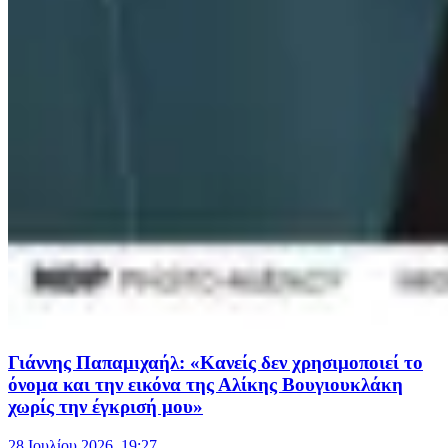
Γιάννης Παπαμιχαήλ: «Κανείς δεν χρησιμοποιεί το
όνομα και την εικόνα της Αλίκης Βουγιουκλάκη
χωρίς την έγκρισή μου»
28 Ιουλίου 2026, 19:27