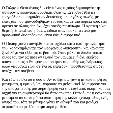
Ο Γιώργος Θεοφάνους δεν είναι ένας τυχαίος δημιουργός της
σύγχρονης ελληνικής μουσικής σκηνής. Έχει συνδεθεί με
τραγούδια που σημάδεψαν δεκαετίες, με μεγάλες φωνές, με
επιτυχίες που τραγουδήθηκαν ευρέως και με μια πορεία που, είτε
αρέσει σε όλους είτε όχι, έχει σαφές αποτύπωμα. Η κριτική είναι
θεμιτή. Η απαξίωση, όμως, ειδικά όταν προκύπτει από μια
προσωπική δυσαρέσκεια, είναι κάτι διαφορετικό.
Ο Παπαμιχαήλ επανήλθε και σε σχόλιο κάτω από την ανάρτησή
του, χαρακτηρίζοντας τον Θεοφάνους «υπερόπτη» και κάνοντας
ξανά λόγο για έλλειψη σεβασμού. Όταν μάλιστα διαδικτυακός
φίλος του τον ρώτησε αν τελικά τον θαυμάζει ή όχι, εκείνος
απάντησε πως ο Θεοφάνους του ήταν συμπαθής ως άνθρωπος,
αλλά «μουσικά είναι σε ένα οκ επίπεδο», προσθέτοντας ότι δεν
αντέχει την ασέβεια.
Και εδώ βρίσκεται η ουσία. Αν το ζήτημα ήταν η μη απάντηση σε
μηνύματα, η κριτική θα μπορούσε να μείνει εκεί. Μια φράση για
την απογοήτευση, μια παρατήρηση για την ευγένεια, ακόμη και μια
αιχμή για τη συμπεριφορά θα ήταν αρκετές. Όταν όμως η ενόχληση
μετατρέπεται σε δημόσια υποτίμηση της καλλιτεχνικής αξίας ενός
ανθρώπου, τότε το μήνυμα χάνει τη δύναμή του και μοιάζει
περισσότερο με ξέσπασμα παρά με θέση.