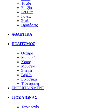
Ταξίδι
Ευεξία
Pet Life
Γονείς
Στυλ
Προτάσεις
ΑΘΛΗΤΙΚΑ
ΠΟΛΙΤΣΜΟΣ
Θέατρο
Μουσική
Χορός
Μουσεία
Σινεμά
Βιβλίο
Εικαστικά
Τηλεόραση
ENTERTAINMENT
22ΟΣ ΑΙΩΝΑΣ
Τεχνολογία