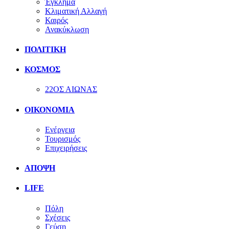
Έγκλημα
Κλιματική Αλλαγή
Καιρός
Ανακύκλωση
ΠΟΛΙΤΙΚΗ
ΚΟΣΜΟΣ
22ΟΣ ΑΙΩΝΑΣ
ΟΙΚΟΝΟΜΙΑ
Ενέργεια
Τουρισμός
Επιχειρήσεις
ΑΠΟΨΗ
LIFE
Πόλη
Σχέσεις
Γεύση