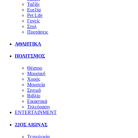
Ταξίδι
Ευεξία
Pet Life
Γονείς
Στυλ
Προτάσεις
ΑΘΛΗΤΙΚΑ
ΠΟΛΙΤΣΜΟΣ
Θέατρο
Μουσική
Χορός
Μουσεία
Σινεμά
Βιβλίο
Εικαστικά
Τηλεόραση
ENTERTAINMENT
22ΟΣ ΑΙΩΝΑΣ
Τεχνολογία