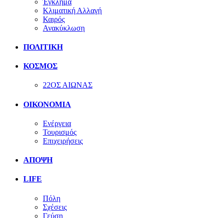
Έγκλημα
Κλιματική Αλλαγή
Καιρός
Ανακύκλωση
ΠΟΛΙΤΙΚΗ
ΚΟΣΜΟΣ
22ΟΣ ΑΙΩΝΑΣ
ΟΙΚΟΝΟΜΙΑ
Ενέργεια
Τουρισμός
Επιχειρήσεις
ΑΠΟΨΗ
LIFE
Πόλη
Σχέσεις
Γεύση