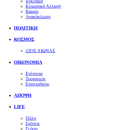
Έγκλημα
Κλιματική Αλλαγή
Καιρός
Ανακύκλωση
ΠΟΛΙΤΙΚΗ
ΚΟΣΜΟΣ
22ΟΣ ΑΙΩΝΑΣ
ΟΙΚΟΝΟΜΙΑ
Ενέργεια
Τουρισμός
Επιχειρήσεις
ΑΠΟΨΗ
LIFE
Πόλη
Σχέσεις
Γεύση