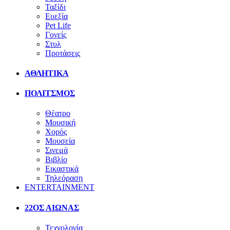
Ταξίδι
Ευεξία
Pet Life
Γονείς
Στυλ
Προτάσεις
ΑΘΛΗΤΙΚΑ
ΠΟΛΙΤΣΜΟΣ
Θέατρο
Μουσική
Χορός
Μουσεία
Σινεμά
Βιβλίο
Εικαστικά
Τηλεόραση
ENTERTAINMENT
22ΟΣ ΑΙΩΝΑΣ
Τεχνολογία