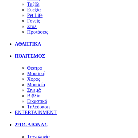
Ταξίδι
Ευεξία
Pet Life
Γονείς
Στυλ
Προτάσεις
ΑΘΛΗΤΙΚΑ
ΠΟΛΙΤΣΜΟΣ
Θέατρο
Μουσική
Χορός
Μουσεία
Σινεμά
Βιβλίο
Εικαστικά
Τηλεόραση
ENTERTAINMENT
22ΟΣ ΑΙΩΝΑΣ
Τεχνολογία