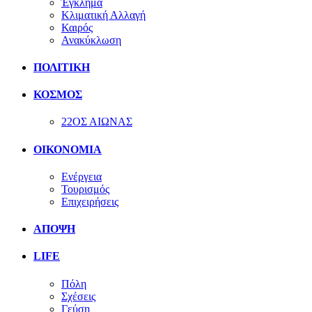
Έγκλημα
Κλιματική Αλλαγή
Καιρός
Ανακύκλωση
ΠΟΛΙΤΙΚΗ
ΚΟΣΜΟΣ
22ΟΣ ΑΙΩΝΑΣ
ΟΙΚΟΝΟΜΙΑ
Ενέργεια
Τουρισμός
Επιχειρήσεις
ΑΠΟΨΗ
LIFE
Πόλη
Σχέσεις
Γεύση