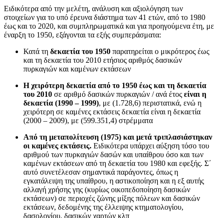
Ειδικότερα από την μελέτη, ανάλυση και αξιολόγηση των
στοιχείων για το υπό έρευνα διάστημα των 41 ετών, από το 1980
έως και το 2020, και συμπληρωματικά και για προηγούμενα έτη, με
έναρξη το 1950, εξάγονται τα εξής συμπεράσματα:
Κατά τη
δεκαετία του 1950
παρατηρείται ο μικρότερος έως
και τη δεκαετία του 2010 ετήσιος αριθμός δασικών
πυρκαγιών και καμένων εκτάσεων
Η χειρότερη δεκαετία από το 1950 έως και τη δεκαετία
του 2010
σε αριθμό δασικών πυρκαγιών / ανά έτος
είναι η
δεκαετία (1990 – 1999)
, με (1.728,6) περιστατικά, ενώ η
χειρότερη σε καμένες εκτάσεις δεκαετία είναι η δεκαετία
(2000 – 2009), με (599.351,4) στρέμματα
Από τη μεταπολίτευση (1975) και μετά τριπλασιάστηκαν
οι καμένες εκτάσεις.
Ειδικότερα υπάρχει αύξηση τόσο του
αριθμού των πυρκαγιών δασών και υπαίθρου όσο και των
καμένων εκτάσεων από τη δεκαετία του 1980 και εφεξής. Σ΄
αυτό συνετέλεσαν σημαντικά παράγοντες, όπως η
εγκατάλειψη της υπαίθρου, η αστικοποίηση και η εξ αυτής
αλλαγή χρήσης γης (κυρίως οικοπεδοποίηση δασικών
εκτάσεων) σε περιοχές ζώνης μίξης πόλεων και δασικών
εκτάσεων, δεδομένης της έλλειψης κτηματολογίου,
δασολογίου, δασικών χαρτών κλπ