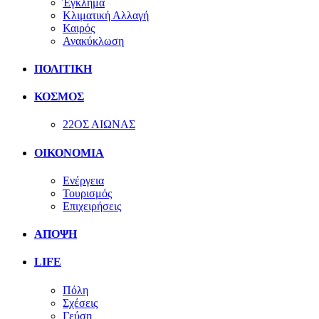
Έγκλημα
Κλιματική Αλλαγή
Καιρός
Ανακύκλωση
ΠΟΛΙΤΙΚΗ
ΚΟΣΜΟΣ
22ΟΣ ΑΙΩΝΑΣ
ΟΙΚΟΝΟΜΙΑ
Ενέργεια
Τουρισμός
Επιχειρήσεις
ΑΠΟΨΗ
LIFE
Πόλη
Σχέσεις
Γεύση