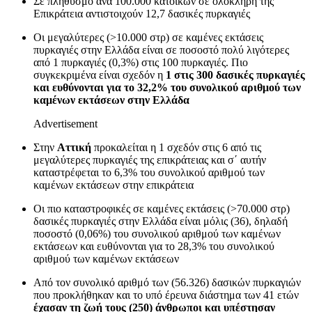
Σε πληθυσμό ανά 100.000 κατοίκων σε ολόκληρη της
Επικράτεια αντιστοιχούν 12,7 δασικές πυρκαγιές
Οι μεγαλύτερες (>10.000 στρ) σε καμένες εκτάσεις
πυρκαγιές στην Ελλάδα είναι σε ποσοστό πολύ λιγότερες
από 1 πυρκαγιές (0,3%) στις 100 πυρκαγιές. Πιο
συγκεκριμένα είναι σχεδόν η
1 στις 300 δασικές πυρκαγιές
και ευθύνονται για το 32,2% του συνολικού αριθμού των
καμένων εκτάσεων στην Ελλάδα
Advertisement
Στην
Αττική
προκαλείται η 1 σχεδόν στις 6 από τις
μεγαλύτερες πυρκαγιές της επικράτειας και σ΄ αυτήν
καταστρέφεται το 6,3% του συνολικού αριθμού των
καμένων εκτάσεων στην επικράτεια
Οι πιο καταστροφικές σε καμένες εκτάσεις (>70.000 στρ)
δασικές πυρκαγιές στην Ελλάδα είναι μόλις (36), δηλαδή
ποσοστό (0,06%) του συνολικού αριθμού των καμένων
εκτάσεων και ευθύνονται για το 28,3% του συνολικού
αριθμού των καμένων εκτάσεων
Από τον συνολικό αριθμό των (56.326) δασικών πυρκαγιών
που προκλήθηκαν και το υπό έρευνα διάστημα των 41 ετών
έχασαν τη ζωή τους (250) άνθρωποι και υπέστησαν