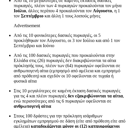
Από τις 10 μεγαλύτερες σε καμένες εκτάσεις δασικές
πυρκαγιές, πλέον των 4 πυρκαγιών προκαλούνται τον μήνα
Ιούλιο
, άλλες περίπου 4 προκαλούνται τον
Αύγουστο
, η 1
τον
Σεπτέμβριο
και άλλη 1 τους λοιπούς μήνες
Advertisement
Από τις 10 φονικότερες δασικές πυρκαγιές, οι 5
προκλήθηκαν τον Αύγουστο, οι 3 τον Ιούλιο και από 1 τον
Σεπτέμβριο και Ιούνιο
Από τις 100 δασικές πυρκαγιές που προκαλούνται στην
Ελλάδα στις (26) πυρκαγιές δεν διακριβώνονται τα αίτια
πρόκλησής τους, πλέον των (64) πυρκαγιών οφείλονται σε
ανθρωπογενή αίτια (εμπρησμό από αμέλεια και εμπρησμό
από πρόθεση) και σχεδόν οι 10 οφείλονται σε τυχαία ή
φυσικά αίτια
Στις 10 μεγαλύτερες σε καμένη έκταση δασικές πυρκαγιές
για τις 4 και πλέον πυρκαγιές
δεν εξακριβώνονται τα αίτια
,
ενώ περισσότερες από τις 6 πυρκαγιών οφείλονται σε
ανθρωπογενή αίτια
Στους 100 δράστες για την πρόκληση ισάριθμων
εγκλημάτων εμπρησμού σε δάση (είτε από πρόθεση είτε από
αμέλεια)
καταδικάζονται μόνον οι (12) κατηγορούμενοι