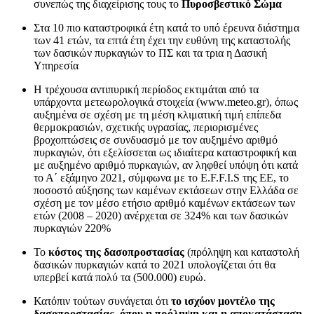
συνεπώς της διαχείρισης τους το
Πυροσβεστικό Σώμα
Στα 10 πιο καταστροφικά έτη κατά το υπό έρευνα διάστημα
των 41 ετών, τα επτά έτη έχει την ευθύνη της καταστολής
των δασικών πυρκαγιών το ΠΣ και τα τρια η Δασική
Υπηρεσία
Η τρέχουσα αντιπυρική περίοδος εκτιμάται από τα
υπάρχοντα μετεωρολογικά στοιχεία (www.meteo.gr), όπως
αυξημένα σε σχέση με τη μέση κλιματική τιμή επίπεδα
θερμοκρασιών, σχετικής υγρασίας, περιορισμένες
βροχοπτώσεις σε συνδυασμό με τον αυξημένο αριθμό
πυρκαγιών, ότι εξελίσσεται ως ιδιαίτερα καταστροφική και
με αυξημένο αριθμό πυρκαγιών, αν ληφθεί υπόψη ότι κατά
το Α΄ εξάμηνο 2021, σύμφωνα με το E.F.F.I.S της ΕΕ, το
ποσοστό αύξησης των καμένων εκτάσεων στην Ελλάδα σε
σχέση με τον μέσο ετήσιο αριθμό καμένων εκτάσεων των
ετών (2008 – 2020) ανέρχεται σε 324% και των δασικών
πυρκαγιών 220%
Το
κόστος της δασοπροστασίας
(πρόληψη και καταστολή
δασικών πυρκαγιών κατά το 2021 υπολογίζεται ότι θα
υπερβεί κατά πολύ τα (500.000) ευρώ.
Κατόπιν τούτων συνάγεται ότι
το ισχύον μοντέλο της
δασοπροστασίας, όπου η πρόληψη και η αποκατάσταση