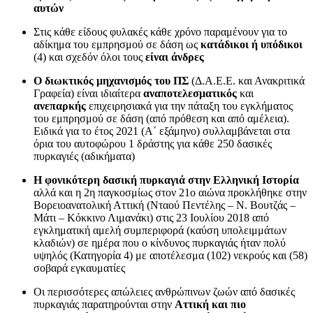
αυτών
Στις κάθε είδους φυλακές κάθε χρόνο παραμένουν για το
αδίκημα του εμπρησμού σε δάση ως
κατάδικοι ή υπόδικοι
(4) και σχεδόν όλοι τους
είναι άνδρες
Ο διωκτικός μηχανισμός του ΠΣ
(Δ.Α.Ε.Ε. και Ανακριτικά
Γραφεία) είναι ιδιαίτερα
αναποτελεσματικός
και
ανεπαρκής
επιχειρησιακά για την πάταξη του εγκλήματος
του εμπρησμού σε δάση (από πρόθεση και από αμέλεια).
Ειδικά για το έτος 2021 (Α΄ εξάμηνο) συλλαμβάνεται στα
όρια του αυτοφώρου 1 δράστης για κάθε 250 δασικές
πυρκαγιές (αδικήματα)
Η φονικότερη δασική πυρκαγιά στην Ελληνική Ιστορία
αλλά και η 2η παγκοσμίως στον 21ο αιώνα προκλήθηκε στην
Βορειοανατολική Αττική (Νταού Πεντέλης – Ν. Βουτζάς –
Μάτι – Κόκκινο Λιμανάκι) στις 23 Ιουλίου 2018 από
εγκληματική αμελή συμπεριφορά (καύση υπολειμμάτων
κλαδιών) σε ημέρα που ο κίνδυνος πυρκαγιάς ήταν πολύ
υψηλός (Κατηγορία 4) με αποτέλεσμα (102) νεκρούς και (58)
σοβαρά εγκαυματίες
Οι περισσότερες απώλειες ανθρώπινων ζωών από δασικές
πυρκαγιάς παρατηρούνται στην
Αττική και πιο