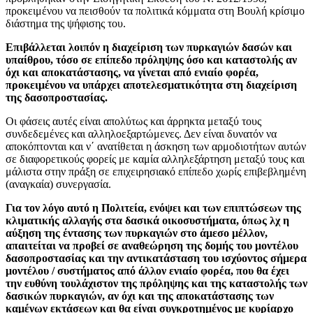
προκειμένου να πεισθούν τα πολιτικά κόμματα στη Βουλή κρίσιμο
διάστημα της ψήφισης του.
Επιβάλλεται λοιπόν η διαχείριση των πυρκαγιών δασών και
υπαίθρου, τόσο σε επίπεδο πρόληψης όσο και καταστολής αν
όχι και αποκατάστασης, να γίνεται από ενιαίο φορέα,
προκειμένου να υπάρχει αποτελεσματικότητα στη διαχείριση
της δασοπροστασίας.
Οι φάσεις αυτές είναι απολύτως και άρρηκτα μεταξύ τους
συνδεδεμένες και αλληλοεξαρτώμενες. Δεν είναι δυνατόν να
αποκόπτονται και ν΄ ανατίθεται η άσκηση των αρμοδιοτήτων αυτών
σε διαφορετικούς φορείς με καμία αλληλεξάρτηση μεταξύ τους και
μάλιστα στην πράξη σε επιχειρησιακό επίπεδο χωρίς επιβεβλημένη
(αναγκαία) συνεργασία.
Για τον λόγο αυτό η Πολιτεία, ενόψει και των επιπτώσεων της
κλιματικής αλλαγής στα δασικά οικοσυστήματα, όπως λχ η
αύξηση της έντασης των πυρκαγιών στο άμεσο μέλλον,
απαιτείται να προβεί σε αναθεώρηση της δομής του μοντέλου
δασοπροστασίας και την αντικατάσταση του ισχύοντος σήμερα
μοντέλου / συστήματος από άλλον ενιαίο φορέα, που θα έχει
την ευθύνη τουλάχιστον της πρόληψης και της καταστολής των
δασικών πυρκαγιών, αν όχι και της αποκατάστασης των
καμένων εκτάσεων και θα είναι συγκροτημένος με κυρίαρχο