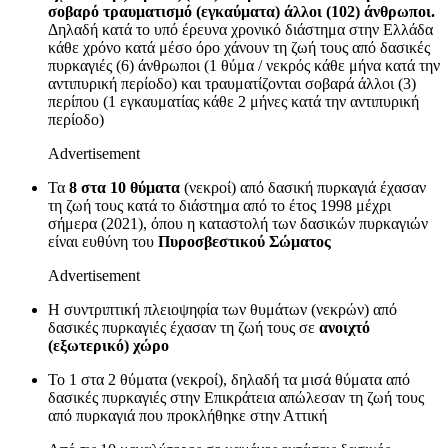
σοβαρό τραυματισμό (εγκαύματα) άλλοι (102) άνθρωποι.
Δηλαδή κατά το υπό έρευνα χρονικό διάστημα στην Ελλάδα
κάθε χρόνο κατά μέσο όρο χάνουν τη ζωή τους από δασικές
πυρκαγιές (6) άνθρωποι (1 θύμα / νεκρός κάθε μήνα κατά την
αντιπυρική περίοδο) και τραυματίζονται σοβαρά άλλοι (3)
περίπου (1 εγκαυματίας κάθε 2 μήνες κατά την αντιπυρική
περίοδο)
Advertisement
Τα
8 στα 10 θύματα
(νεκροί) από δασική πυρκαγιά έχασαν
τη ζωή τους κατά το διάστημα από το έτος 1998 μέχρι
σήμερα (2021), όπου η καταστολή των δασικών πυρκαγιών
είναι ευθύνη του
Πυροσβεστικού Σώματος
Advertisement
Η συντριπτική πλειοψηφία των θυμάτων (νεκρών) από
δασικές πυρκαγιές έχασαν τη ζωή τους σε
ανοιχτό
(εξωτερικό) χώρο
Το 1 στα 2 θύματα (νεκροί), δηλαδή τα μισά θύματα από
δασικές πυρκαγιές στην Επικράτεια απώλεσαν τη ζωή τους
από πυρκαγιά που προκλήθηκε στην Αττική