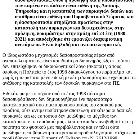
των καμένων εκτάσεων είναι ευθύνη της Δασικής
Υπηρεσίας και η καταστολή των πυρκαγιών δασών και
υπαίθρου είναι ευθύνη του Πυροσβεστικού Σώματος και
η δασοπροστασία στηρίζεται πρωτίστως στην
καταστολή των πυρκαγιών και δευτερευόντως στην
πρόληψη, δοκιμάστηκε στην πράξη επί 23 έτη (1980-
2021) και αποδείχθηκε ότι εμφανίζει διαχειριστική
ανεπάρκεια. Είναι δηλαδή και αναποτελεσματικό.
Ο ίδιος ωστόσο μηχανισμός δασοπροστασίας πέραν από
αναποτελεσματικός είναι και ιδιαίτερα δαπανηρός. Ως εκ τούτου
δεν επιτεύχθηκαν οι δικαιολογητικοί λόγο (σκοποί) για τους
οποίους η Πολιτεία το έτος 1998 δικαιολόγησε το παράτολμο και
χωρίς εμπεριστατωμένη ειδική μελέτη σκοπιμότητας εγχείρημα της
ανάθεσης της καταστολής των δασικών πυρκαγιών στο ΠΣ.
Ειδικότερα με το ισχύον από το έτος 1998 σύστημα
δασοπυρόσβεσης δεν δημιουργήθηκε ένα περισσότερο
αποτελεσματικό σύστημα πυροπροστασίας του δασικού μας
πλούτου, ούτε αντιμετωπίστηκαν αποτελεσματικότερα οι δασικές
πυρκαγιές και ως εκ τούτου δεν μειώθηκε το μέγεθος των
καταστροφών του δασικού μας πλούτου και δεν αναβαθμίστηκε η
ποιότητα του φυσικού μας περιβάλλοντος και εν τέλει ούτε
μειώθηκε η επιβάρυνση του κρατικού προϋπολογισμού, στόχοι που
προβλήθηκαν στην Εισηγητική Έκθεση του Ν. 2612/1998,