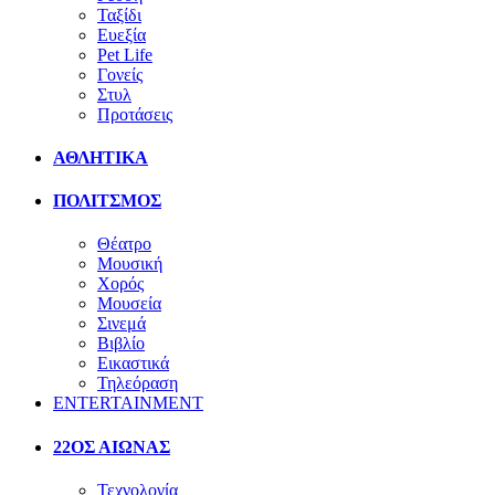
Ταξίδι
Ευεξία
Pet Life
Γονείς
Στυλ
Προτάσεις
ΑΘΛΗΤΙΚΑ
ΠΟΛΙΤΣΜΟΣ
Θέατρο
Μουσική
Χορός
Μουσεία
Σινεμά
Βιβλίο
Εικαστικά
Τηλεόραση
ENTERTAINMENT
22ΟΣ ΑΙΩΝΑΣ
Τεχνολογία