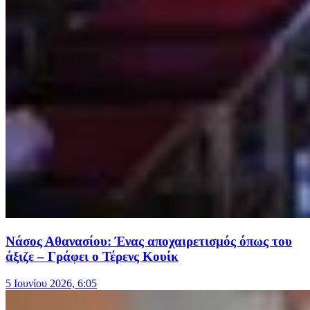
Νάσος Αθανασίου: Ένας αποχαιρετισμός όπως του
άξιζε – Γράφει ο Τέρενς Κουίκ
5 Ιουνίου 2026, 6:05