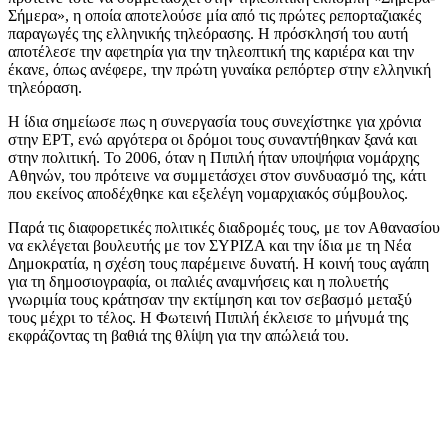
Σήμερα», η οποία αποτελούσε μία από τις πρώτες ρεπορταζιακές
παραγωγές της ελληνικής τηλεόρασης. Η πρόσκλησή του αυτή
αποτέλεσε την αφετηρία για την τηλεοπτική της καριέρα και την
έκανε, όπως ανέφερε, την πρώτη γυναίκα ρεπόρτερ στην ελληνική
τηλεόραση.
Η ίδια σημείωσε πως η συνεργασία τους συνεχίστηκε για χρόνια
στην ΕΡΤ, ενώ αργότερα οι δρόμοι τους συναντήθηκαν ξανά και
στην πολιτική. Το 2006, όταν η Πιπιλή ήταν υποψήφια νομάρχης
Αθηνών, του πρότεινε να συμμετάσχει στον συνδυασμό της, κάτι
που εκείνος αποδέχθηκε και εξελέγη νομαρχιακός σύμβουλος.
Παρά τις διαφορετικές πολιτικές διαδρομές τους, με τον Αθανασίου
να εκλέγεται βουλευτής με τον ΣΥΡΙΖΑ και την ίδια με τη Νέα
Δημοκρατία, η σχέση τους παρέμεινε δυνατή. Η κοινή τους αγάπη
για τη δημοσιογραφία, οι παλιές αναμνήσεις και η πολυετής
γνωριμία τους κράτησαν την εκτίμηση και τον σεβασμό μεταξύ
τους μέχρι το τέλος. Η Φωτεινή Πιπιλή έκλεισε το μήνυμά της
εκφράζοντας τη βαθιά της θλίψη για την απώλειά του.