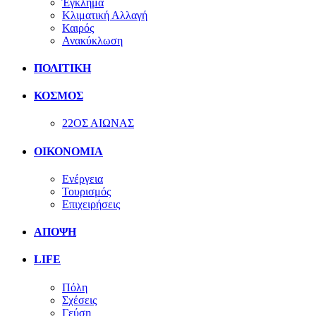
Έγκλημα
Κλιματική Αλλαγή
Καιρός
Ανακύκλωση
ΠΟΛΙΤΙΚΗ
ΚΟΣΜΟΣ
22ΟΣ ΑΙΩΝΑΣ
ΟΙΚΟΝΟΜΙΑ
Ενέργεια
Τουρισμός
Επιχειρήσεις
ΑΠΟΨΗ
LIFE
Πόλη
Σχέσεις
Γεύση