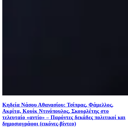
Κηδεία Νάσου Αθανασίου: Τσίπρας, Φάμελλος,
Ακρίτα, Κουίκ Ντινόπουλος, Σκουρλέτης στο
τελευταίο «αντίο» – Παρόντες δεκάδες πολιτικοί και
δημοσιογράφοι (εικόνες-βίντεο)