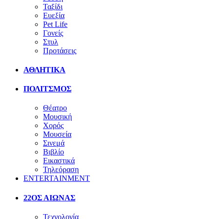
Ταξίδι
Ευεξία
Pet Life
Γονείς
Στυλ
Προτάσεις
ΑΘΛΗΤΙΚΑ
ΠΟΛΙΤΣΜΟΣ
Θέατρο
Μουσική
Χορός
Μουσεία
Σινεμά
Βιβλίο
Εικαστικά
Τηλεόραση
ENTERTAINMENT
22ΟΣ ΑΙΩΝΑΣ
Τεχνολογία