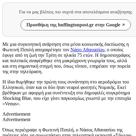
Για να μας βλέπεις πιο συχνά στα αποτελέσματα αναζήτησης
Προσθήκη της huffingtonpost.gr στην Google
Με μια συγκινητική ανάρτηση στα μέσα κοινωνικής δικτύωσης η
Φωτεινή Πιπιλή αποχαιρέτησε τον
Νάσο Αθανασίου
, ο οποίος
έφυγε από τη ζωή την Τρίτη σε ηλικία 75 ετών. Η δημοσιογράφος
και πολιτικός αναφέρθηκε στη μακρόχρονη γνωριμία τους, αλλά
και στη σημαντική στιγμή που, όπως τόνισε, επηρέασε την πορεία
της στην τηλεόραση.
Η ίδια θυμήθηκε την πρώτη τους συνάντηση στο αεροδρόμιο του
Ελληνικού, όταν και οι δύο ήταν νεαροί φοιτητές Νομικής. Εκεί
βρέθηκαν με αφορμή μια συνέντευξη στο δημοφιλές συγκρότημα
Shocking Blue, που είχε γίνει παγκοσμίως γνωστό με την επιτυχία
«Venus».
Advertisement
Advertisement
Όπως περιέγραψε η Φωτεινή Πιπιλή, ο Νάσος Αθανασίου της
πρότεινε τότε να συμμετάσχει στην τηλεοπτική εκπομπή «Σήμερα-