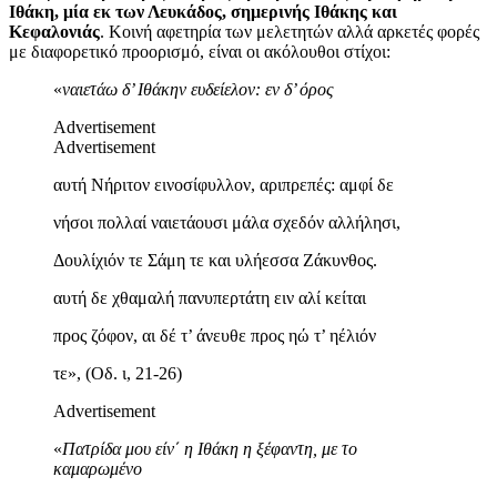
Ιθάκη, μία εκ των Λευκάδος, σημερινής Ιθάκης και
Κεφαλονιάς
. Κοινή αφετηρία των μελετητών αλλά αρκετές φορές
με διαφορετικό προορισμό, είναι οι ακόλουθοι στίχοι:
«
ναιετάω δ’ Ιθάκην ευδείελον: εν δ’ όρος
Advertisement
Advertisement
αυτή Νήριτον εινοσίφυλλον, αριπρεπές: αμφί δε
νήσοι πολλαί ναιετάουσι μάλα σχεδόν αλλήλησι,
Δουλίχιόν τε Σάμη τε και υλήεσσα Ζάκυνθος.
αυτή δε χθαμαλή πανυπερτάτη ειν αλί κείται
προς ζόφον, αι δέ τ’ άνευθε προς ηώ τ’ ηέλιόν
τε», (Οδ. ι, 21-26)
Advertisement
«
Πατρίδα μου είν΄ η Ιθάκη η ξέφαντη, με το
καμαρωμένο