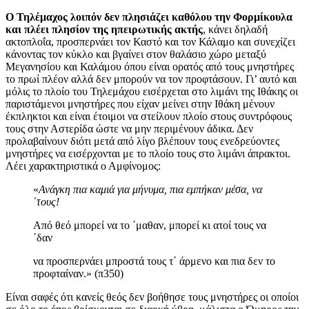
Ο Τηλέμαχος λοιπόν δεν πλησιάζει καθόλου την Φορμίκουλα
και πλέει πλησίον της ηπειρωτικής ακτής
, κάνει δηλαδή
ακτοπλοΐα, προσπερνάει τον Καστό και τον Κάλαμο και συνεχίζει
κάνοντας τον κύκλο και βγαίνει στον θαλάσιο χώρο μεταξύ
Μεγανησίου και Καλάμου όπου είναι ορατός από τους μνηστήρες
το πρωί πλέον αλλά δεν μπορούν να τον προφτάσουν. Γι’ αυτό και
μόλις το πλοίο του Τηλεμάχου εισέρχεται στο λιμάνι της Ιθάκης οι
παριστάμενοι μνηστήρες που είχαν μείνει στην Ιθάκη μένουν
έκπληκτοι και είναι έτοιμοι να στείλουν πλοίο στους συντρόφους
τους στην Αστερίδα ώστε να μην περιμένουν άδικα. Δεν
προλαβαίνουν διότι μετά από λίγο βλέπουν τους ενεδρεύοντες
μνηστήρες να εισέρχονται με το πλοίο τους στο λιμάνι άπρακτοι.
Λέει χαρακτηριστικά ο Αμφίνομος:
«
Ανάγκη πια καμιά για μήνυμα, πια εμπήκαν μέσα, να
΄τους!
Από θεό μπορεί να το ΄μαθαν, μπορεί κι ατοί τους να
΄δαν
να προσπερνάει μπροστά τους τ΄ άρμενο και πια δεν το
προφταίναν.» (π350)
Είναι σαφές ότι κανείς θεός δεν βοήθησε τους μνηστήρες οι οποίοι