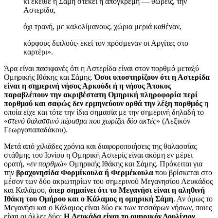
κι εκείθε η Σάμη στέκει η απόγκρεμη — θωρείς, την
Αστερίδα,
όχι τρανή, με καλολίμανους, χώρια μεριά καθέναν,
κόρφους διπλούς· εκεί τον πρόσμεναν οι Αργίτες στο
καρτέρι».
Άρα είναι πασιφανές ότι η Αστερίδα είναι στον πορθμό μεταξύ
Ομηρικής Ιθάκης και Σάμης.
Όσοι υποστηρίζουν ότι η Αστερίδα
είναι η σημερινή νήσος Αρκούδι ή η νήσος Άτοκος
παραβλέπουν την ακριβέστατη Ομηρική πληροφορία περί
πορθμού και σαφώς δεν ερμηνεύουν ορθά την λέξη πορθμός
η
οποία είχε και τότε την ίδια σημασία με την σημερινή δηλαδή το
«
στενό θαλασσινό πέρασμα που χωρίζει δύο ακτές
» (Λεξικόν
Γεωργοπαπαδάκου).
Μετά από χιλιάδες χρόνια και διαφοροποιήσεις της θαλασσίας
στάθμης του Ιονίου η Ομηρική Αστερίς είναι ακόμη εν μέρει
ορατή, «
εν πορθμώ
» Ομηρικής Ιθάκης και Σάμης. Πρόκειται για
την
βραχονησίδα Φορμίκουλα ή Φερμέκουλα
που βρίσκεται στο
μέσον των δύο ακρωτηρίων του σημερινού Μεγανησίου Λευκάδος
και Καλάμου,
όπερ σημαίνει ότι το Μεγανήσι είναι η αληθινή
Ιθάκη του Ομήρου και ο Κάλαμος η ομηρική Σάμη
. Αν όμως το
Μεγανήσι και ο Κάλαμος είναι δύο εκ των τεσσάρων νήσων, ποιες
είναι οι άλλες δύο;
H Λευκάδα είναι το ομηρικόν Δουλίχιον
,