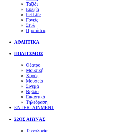
Ταξίδι
Ευεξία
Pet Life
Γονείς
Στυλ
Προτάσεις
ΑΘΛΗΤΙΚΑ
ΠΟΛΙΤΣΜΟΣ
Θέατρο
Μουσική
Χορός
Μουσεία
Σινεμά
Βιβλίο
Εικαστικά
Τηλεόραση
ENTERTAINMENT
22ΟΣ ΑΙΩΝΑΣ
Τεχνολογία