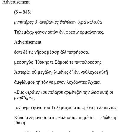
Advertisement
(δ – 845)
μνηστῆρες δ᾽ ἀναβάντες ἐπέπλεον ὑγρὰ κέλευθα
Τηλεμάχῳ φόνον αἰπὺν ἐνὶ φρεσὶν ὁρμαίνοντες.
Advertisement
ἔστι δέ τις νῆσος μέσσῃ ἁλὶ πετρήεσσα,
μεσσηγὺς Ἰθάκης τε Σάμοιό τε παιπαλοέσσης,
Ἀστερίς, οὐ μεγάλη· λιμένες δ᾽ ἔνι ναύλοχοι αὐτῇ
ἀμφίδυμοι· τῇ τόν γε μένον λοχόωντες Ἀχαιοί.
«
Στις στράτες του πελάγου αρμένιζαν την ώρα αυτή οι
μνηστήρες,
τον άγριο φόνο του Τηλέμαχου στα φρένα μελετώντας.
Κάποιο ξερόνησο στης θάλασσας τη μέση — εδώθε η
Ιθάκη