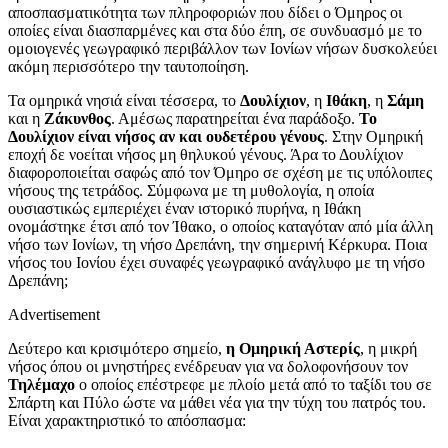
αποσπασματικότητα των πληροφοριών που δίδει ο Όμηρος οι
οποίες είναι διασπαρμένες και στα δύο έπη, σε συνδυασμό με το
ομοιογενές γεωγραφικό περιβάλλον των Ιονίων νήσων δυσκολεύει
ακόμη περισσότερο την ταυτοποίηση.
Τα ομηρικά νησιά είναι τέσσερα, το
Δουλίχιον
, η
Ιθάκη
, η
Σάμη
και η
Ζάκυνθος
. Αμέσως παρατηρείται ένα παράδοξο.
Το
Δουλίχιον είναι νήσος αν και ουδετέρου γένους
. Στην Ομηρική
εποχή δε νοείται νήσος μη θηλυκού γένους. Άρα το Δουλίχιον
διαφοροποιείται σαφώς από τον Όμηρο σε σχέση με τις υπόλοιπες
νήσους της τετράδος. Σύμφωνα με τη μυθολογία, η οποία
ουσιαστικώς εμπεριέχει έναν ιστορικό πυρήνα, η Ιθάκη
ονομάστηκε έτσι από τον Ίθακο, ο οποίος καταγόταν από μία άλλη
νήσο των Ιονίων, τη νήσο Δρεπάνη, την σημερινή Κέρκυρα. Ποια
νήσος του Ιονίου έχει συναφές γεωγραφικό ανάγλυφο με τη νήσο
Δρεπάνη;
Advertisement
Δεύτερο και κρισιμότερο σημείο,
η Ομηρική Αστερίς
, η μικρή
νήσος όπου οι μνηστήρες ενέδρευαν για να δολοφονήσουν τον
Τηλέμαχο
ο οποίος επέστρεφε με πλοίο μετά από το ταξίδι του σε
Σπάρτη και Πύλο ώστε να μάθει νέα για την τύχη του πατρός του.
Είναι χαρακτηριστικό το απόσπασμα: