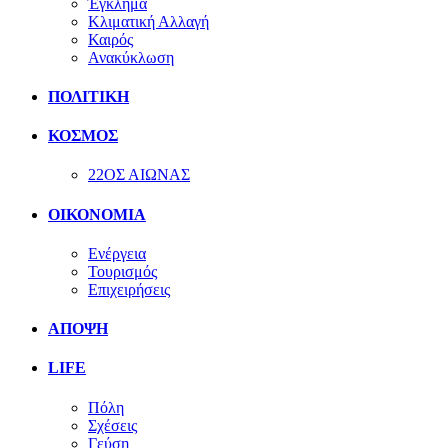
Έγκλημα
Κλιματική Αλλαγή
Καιρός
Ανακύκλωση
ΠΟΛΙΤΙΚΗ
ΚΟΣΜΟΣ
22ΟΣ ΑΙΩΝΑΣ
ΟΙΚΟΝΟΜΙΑ
Ενέργεια
Τουρισμός
Επιχειρήσεις
ΑΠΟΨΗ
LIFE
Πόλη
Σχέσεις
Γεύση