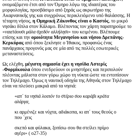
ονομαζόμενο έτσι από τον Όμηρο λόγω της ιδιαιτέρας του
μορφολογίας, προσβάσιμο από ξηράς ως ακρωτήριο της
Ακαρνανικής γης και συγχρόνως περικλειόμενο υπό θαλάσσης. Η
τέταρτη νήσος,
η Ομηρική Ζάκυνθος είναι ο Καστός
, το μικρό
νησάκι δίπλα στον Κάλαμο. Bλέποντας τον χάρτη παρατηρούμε το
«
ναιετάουσι μάλα σχεδόν αλλήλησι
» του κειμένου. Βλέπουμε
επίσης και την
ομοιότητα Μεγανησίου και νήσου Δρεπάνης-
Κερκύρας
από όπου ξεκίνησε ο Ίθακος, προφανώς ένας
πανάρχαιος προγονός μας σε μία από τις πολλές εσωτερικές
μεταναστεύσεις.
Ως ελέχθη,
μέγιστη σημασία έχει η νησίδα Αστερίς
-Φορμίκουλα
όπου ενεδρεύουν οι μνηστήρες και περιπολούν
πλέοντας μάλιστα στον γύρω χώρο τη νύκτα ώστε να εντοπίσουν
τον Τηλέμαχο. Όμως η ναυτική οδηγία της Αθηνάς στον Τηλέμαχο
είναι να πλεύσει μακριά από τα νησιά:
«
απ΄ τα νησιά λοιπόν το στέριο σου καράβι κράτα
αλάργα,
κι αρμένιζε και νύχτα, αδιάκοπα, κι απ΄ τους θεούς ο
που ΄χεις
σκεπό και φύλακα, ξοπίσω σου θα στείλει πρίμο
αγέρι» ( ο27-35)