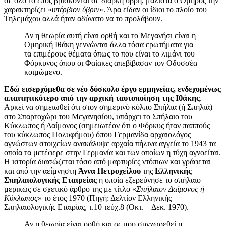
σε όλο το έπος βρίσκονται σε διαρκή ύβρη, μάλιστα ο Όμηρος την
χαρακτηρίζει «
υπέρβιον ύβριν
». Άρα είδαν οι ίδιοι το πλοίο του
Τηλεμάχου αλλά ήταν αδύνατο να το προλάβουν.
Αν η θεωρία αυτή είναι ορθή και το Μεγανήσι είναι η
Ομηρική Ιθάκη γεννώνται άλλα τόσα ερωτήματα για
τα επιμέρους θέματα όπως το που είναι το λιμάνι του
Φόρκυνος όπου οι Φαίακες απεβίβασαν τον Οδυσσέα
κοιμώμενο.
Εδώ εισερχόμεθα σε νέο δύσκολο έργο ερμηνείας, ενδεχομένως
απαιτητικότερο από την αρχική ταυτοποίηση της Ιθάκης
.
Αρκεί να σημειωθεί ότι στον σημερινό κόλπο Σπήλια (ή Σπηλιά)
στο Σπαρτοχώρι του Μεγανησίου, υπάρχει το Σπήλαιο του
Κύκλωπος ή Δαίμονος (σημειωτέον ότι ο Φόρκυς ήταν παππούς
του κύκλωπος Πολυφήμου) όπου Γερμανίδα αρχαιολόγος
αγνώστων στοιχείων ανακάλυψε αρχαία πήλινα αγγεία το 1943 τα
οποία τα μετέφερε στην Γερμανία και των οποίων η τύχη αγνοείται.
Η ιστορία διασώζεται τόσο από μαρτυρίες ντόπιων και γράφεται
και από την αείμνηστη
Άννα Πετροχείλου
της
Ελληνικής
Σπηλαιολογικής Εταιρείας
η οποία εξερεύνησε το σπήλαιο
μερικώς σε σχετικό άρθρο της με τίτλο «
Σπήλαιον Δαίμονος ή
Κύκλωπος
» το έτος 1970 (Πηγή: Δελτίον Ελληνικής
Σπηλαιολογικής Εταιρίας, τ.10 τεύχ.8 (Οκτ. – Δεκ. 1970).
Αν η θεωρία είναι ορθή και ας μου συγχωρεθεί η