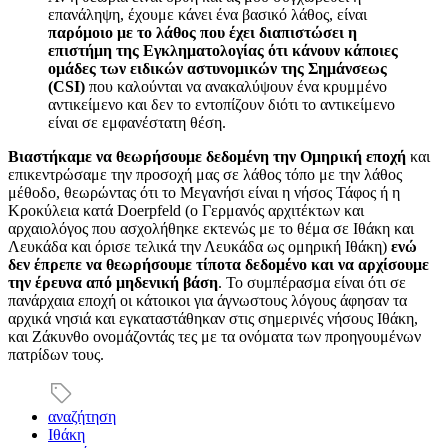
επανάληψη, έχουμε κάνει ένα βασικό λάθος, είναι
παρόμοιο με το λάθος που έχει διαπιστώσει η
επιστήμη της Εγκληματολογίας ότι κάνουν κάποιες
ομάδες των ειδικών αστυνομικών της Σημάνσεως
(CSI)
που καλούνται να ανακαλύψουν ένα κρυμμένο
αντικείμενο και δεν το εντοπίζουν διότι το αντικείμενο
είναι σε εμφανέστατη θέση.
Βιαστήκαμε να θεωρήσουμε δεδομένη την Ομηρική εποχή
και
επικεντρώσαμε την προσοχή μας σε λάθος τόπο με την λάθος
μέθοδο, θεωρώντας ότι το Μεγανήσι είναι η νήσος Τάφος ή η
Κροκύλεια κατά Doerpfeld (ο Γερμανός αρχιτέκτων και
αρχαιολόγος που ασχολήθηκε εκτενώς με το θέμα σε Ιθάκη και
Λευκάδα και όρισε τελικά την Λευκάδα ως ομηρική Ιθάκη)
ενώ
δεν έπρεπε να θεωρήσουμε τίποτα δεδομένο και να αρχίσουμε
την έρευνα από μηδενική βάση
. Το συμπέρασμα είναι ότι σε
πανάρχαια εποχή οι κάτοικοι για άγνωστους λόγους άφησαν τα
αρχικά νησιά και εγκαταστάθηκαν στις σημερινές νήσους Ιθάκη,
και Ζάκυνθο ονομάζοντάς τες με τα ονόματα των προηγουμένων
πατρίδων τους.
αναζήτηση
Ιθάκη