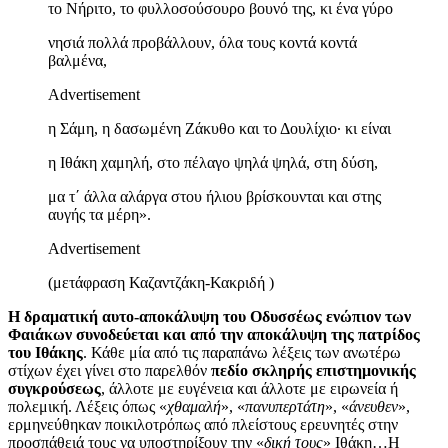
το Νήριτο, το φυλλοσούσουρο βουνό της, κι ένα γύρο
νησιά πολλά προβάλλουν, όλα τους κοντά κοντά
βαλμένα,
Advertisement
η Σάμη, η δασωμένη Ζάκυθο και το Δουλίχιο· κι είναι
η Ιθάκη χαμηλή, στο πέλαγο ψηλά ψηλά, στη δύση,
μα τ΄ άλλα αλάργα στου ήλιου βρίσκουνται και στης
αυγής τα μέρη».
Advertisement
(μετάφραση Καζαντζάκη-Κακριδή )
H δραματική αυτο-αποκάλυψη του Οδυσσέως ενώπιον των
Φαιάκων συνοδεύεται και από την αποκάλυψη της πατρίδος
του Ιθάκης
. Κάθε μία από τις παραπάνω λέξεις των ανωτέρω
στίχων έχει γίνει στο παρελθόν
πεδίο σκληρής επιστημονικής
συγκρούσεως
, άλλοτε με ευγένεια και άλλοτε με ειρωνεία ή
πολεμική. Λέξεις όπως «
χθαμαλή
», «
πανυπερτάτη
», «
άνευθεν
»,
ερμηνεύθηκαν ποικιλοτρόπως από πλείστους ερευνητές στην
προσπάθειά τους να υποστηρίξουν την «
δική τους
» Ιθάκη…Η