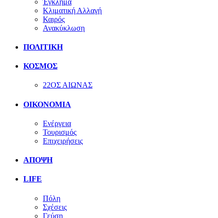
Έγκλημα
Κλιματική Αλλαγή
Καιρός
Ανακύκλωση
ΠΟΛΙΤΙΚΗ
ΚΟΣΜΟΣ
22ΟΣ ΑΙΩΝΑΣ
ΟΙΚΟΝΟΜΙΑ
Ενέργεια
Τουρισμός
Επιχειρήσεις
ΑΠΟΨΗ
LIFE
Πόλη
Σχέσεις
Γεύση