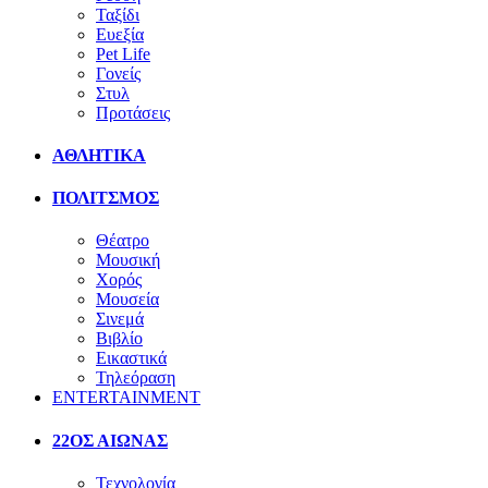
Ταξίδι
Ευεξία
Pet Life
Γονείς
Στυλ
Προτάσεις
ΑΘΛΗΤΙΚΑ
ΠΟΛΙΤΣΜΟΣ
Θέατρο
Μουσική
Χορός
Μουσεία
Σινεμά
Βιβλίο
Εικαστικά
Τηλεόραση
ENTERTAINMENT
22ΟΣ ΑΙΩΝΑΣ
Τεχνολογία