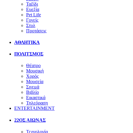
Ταξίδι
Ευεξία
Pet Life
Γονείς
Στυλ
Προτάσεις
ΑΘΛΗΤΙΚΑ
ΠΟΛΙΤΣΜΟΣ
Θέατρο
Μουσική
Χορός
Μουσεία
Σινεμά
Βιβλίο
Εικαστικά
Τηλεόραση
ENTERTAINMENT
22ΟΣ ΑΙΩΝΑΣ
Τεχνολογία