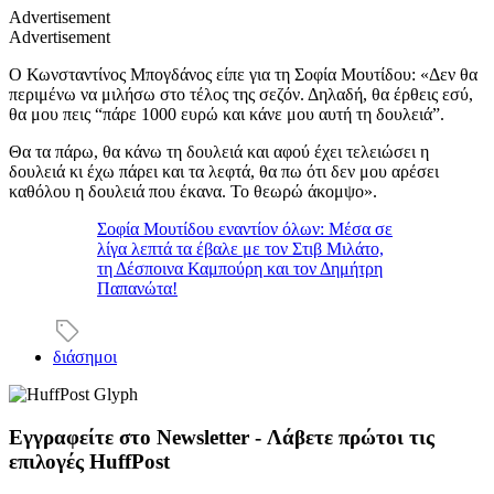
Advertisement
Advertisement
Ο Κωνσταντίνος Μπογδάνος είπε για τη Σοφία Μουτίδου: «Δεν θα
περιμένω να μιλήσω στο τέλος της σεζόν. Δηλαδή, θα έρθεις εσύ,
θα μου πεις “πάρε 1000 ευρώ και κάνε μου αυτή τη δουλειά”.
Θα τα πάρω, θα κάνω τη δουλειά και αφού έχει τελειώσει η
δουλειά κι έχω πάρει και τα λεφτά, θα πω ότι δεν μου αρέσει
καθόλου η δουλειά που έκανα. Το θεωρώ άκομψο».
Σοφία Μουτίδου εναντίον όλων: Μέσα σε
λίγα λεπτά τα έβαλε με τον Στιβ Μιλάτο,
τη Δέσποινα Καμπούρη και τον Δημήτρη
Παπανώτα!
διάσημοι
Εγγραφείτε στο Newsletter - Λάβετε πρώτοι τις
επιλογές HuffPost