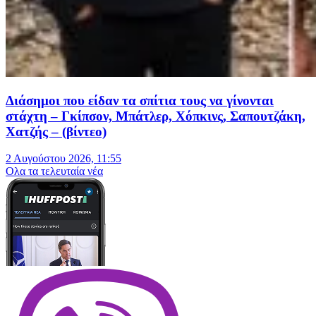
Διάσημοι που είδαν τα σπίτια τους να γίνονται
στάχτη – Γκίπσον, Μπάτλερ, Χόπκινς, Σαπουτζάκη,
Χατζής – (βίντεο)
2 Αυγούστου 2026, 11:55
Oλα τα τελευταία νέα