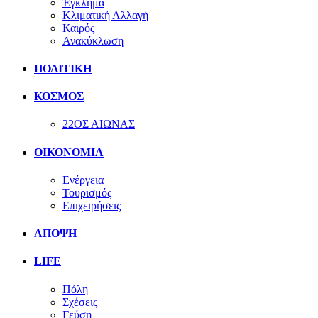
Έγκλημα
Κλιματική Αλλαγή
Καιρός
Ανακύκλωση
ΠΟΛΙΤΙΚΗ
ΚΟΣΜΟΣ
22ΟΣ ΑΙΩΝΑΣ
ΟΙΚΟΝΟΜΙΑ
Ενέργεια
Τουρισμός
Επιχειρήσεις
ΑΠΟΨΗ
LIFE
Πόλη
Σχέσεις
Γεύση