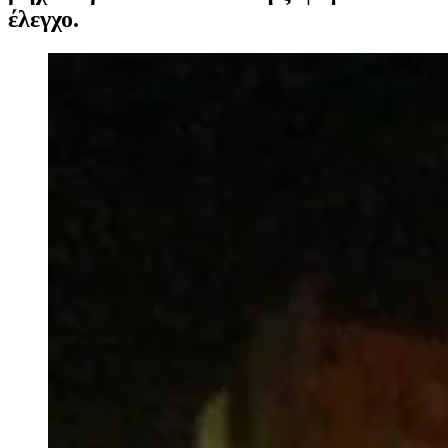
έλεγχο.