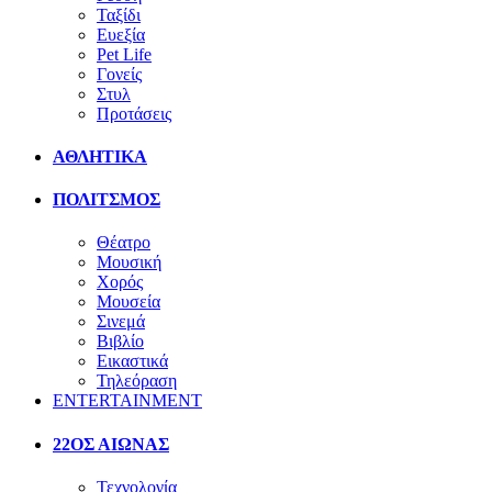
Ταξίδι
Ευεξία
Pet Life
Γονείς
Στυλ
Προτάσεις
ΑΘΛΗΤΙΚΑ
ΠΟΛΙΤΣΜΟΣ
Θέατρο
Μουσική
Χορός
Μουσεία
Σινεμά
Βιβλίο
Εικαστικά
Τηλεόραση
ENTERTAINMENT
22ΟΣ ΑΙΩΝΑΣ
Τεχνολογία