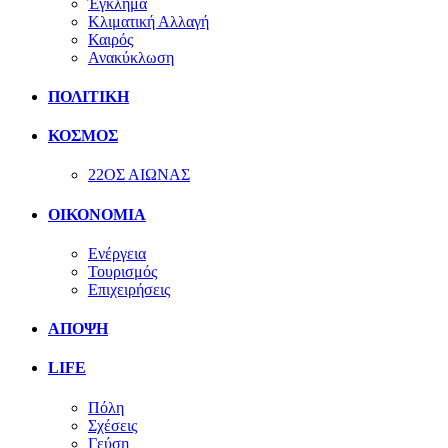
Έγκλημα
Κλιματική Αλλαγή
Καιρός
Ανακύκλωση
ΠΟΛΙΤΙΚΗ
ΚΟΣΜΟΣ
22ΟΣ ΑΙΩΝΑΣ
ΟΙΚΟΝΟΜΙΑ
Ενέργεια
Τουρισμός
Επιχειρήσεις
ΑΠΟΨΗ
LIFE
Πόλη
Σχέσεις
Γεύση