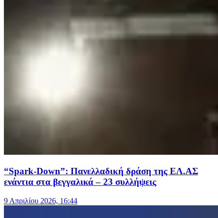
“Spark-Down”: Πανελλαδική δράση της ΕΛ.ΑΣ
ενάντια στα βεγγαλικά – 23 συλλήψεις
9 Απριλίου 2026, 16:44