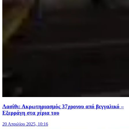
Λασίθι: Ακρωτηριασμός 37χρονου από βεγγαλικό –
Εξερράγη στα χέρια του
20 Απριλίου 2025, 10:16