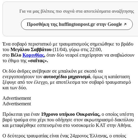
Για να μας βλέπεις πιο συχνά στα αποτελέσματα αναζήτησης
Προσθήκη της huffingtonpost.gr στην Google
Ένα σοβαρό περιστατικό με τραυματισμούς σημειώθηκε το βράδυ
του
Μεγάλου Σαββάτου
(11/04), γύρω στις 22:00,
στο
Βέλο
Κορινθίας
,
όταν δύο νεαροί επιχείρησαν να αναβιώσουν
το έθιμο της
«σαΐτας».
Οι δύο άνδρες ανέβηκαν σε μπαλκόνι με σκοπό να
ενεργοποιήσουν τον
αυτοσχέδιο μηχανισμό
, όμως η κατάσταση
ξέφυγε από τον έλεγχο, με αποτέλεσμα τον σοβαρό τραυματισμό
και των δύο.
Advertisement
Advertisement
Πρόκειται για έναν
19χρονο υπήκοο Ουκρανίας,
ο οποίος υπέστη
βαρύ τραύμα στο χέρι που οδήγησε στον ακρωτηριασμό δακτύλου
και μεταφέρθηκε εσπευσμένα στο νοσοκομείο ΚΑΤ στην Αθήνα.
Ο δεύτερος τραυματίας είναι ένας 24χρονος Έλληνας, ο οποίος