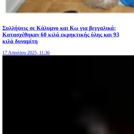
Συλλήψεις σε Κάλυμνο και Κω για βεγγαλικά:
Κατασχέθηκαν 60 κιλά εκρηκτικής ύλης και 93
κιλά δυναμίτη
17 Απριλίου 2025, 11:36