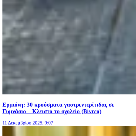
Ερμιόνη: 30 κρούσματα γαστρεντερίτιδας σε
Γυμνάσιο – Κλειστό το σχολείο (Βίντεο)
11 Δεκεμβρίου 2025, 9:07