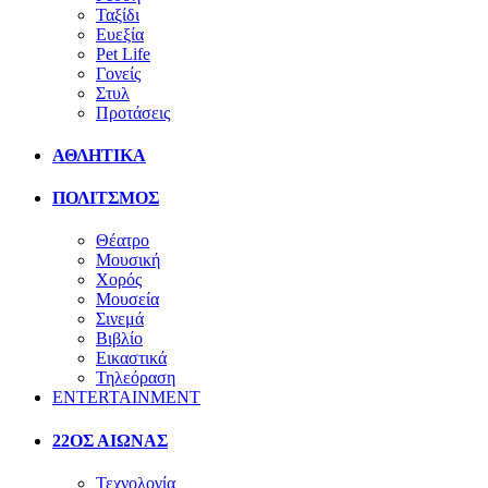
Ταξίδι
Ευεξία
Pet Life
Γονείς
Στυλ
Προτάσεις
ΑΘΛΗΤΙΚΑ
ΠΟΛΙΤΣΜΟΣ
Θέατρο
Μουσική
Χορός
Μουσεία
Σινεμά
Βιβλίο
Εικαστικά
Τηλεόραση
ENTERTAINMENT
22ΟΣ ΑΙΩΝΑΣ
Τεχνολογία