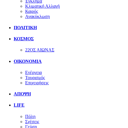
Έγκλημα
Κλιματική Αλλαγή
Καιρός
Ανακύκλωση
ΠΟΛΙΤΙΚΗ
ΚΟΣΜΟΣ
22ΟΣ ΑΙΩΝΑΣ
ΟΙΚΟΝΟΜΙΑ
Ενέργεια
Τουρισμός
Επιχειρήσεις
ΑΠΟΨΗ
LIFE
Πόλη
Σχέσεις
Γεύση