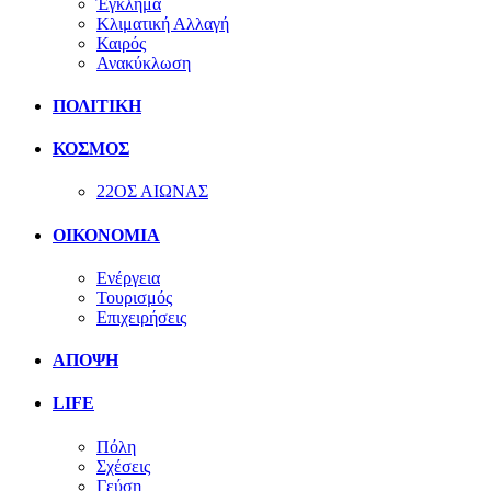
Έγκλημα
Κλιματική Αλλαγή
Καιρός
Ανακύκλωση
ΠΟΛΙΤΙΚΗ
ΚΟΣΜΟΣ
22ΟΣ ΑΙΩΝΑΣ
ΟΙΚΟΝΟΜΙΑ
Ενέργεια
Τουρισμός
Επιχειρήσεις
ΑΠΟΨΗ
LIFE
Πόλη
Σχέσεις
Γεύση