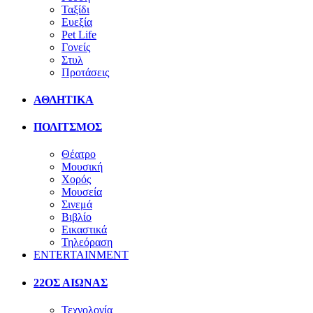
Ταξίδι
Ευεξία
Pet Life
Γονείς
Στυλ
Προτάσεις
ΑΘΛΗΤΙΚΑ
ΠΟΛΙΤΣΜΟΣ
Θέατρο
Μουσική
Χορός
Μουσεία
Σινεμά
Βιβλίο
Εικαστικά
Τηλεόραση
ENTERTAINMENT
22ΟΣ ΑΙΩΝΑΣ
Τεχνολογία