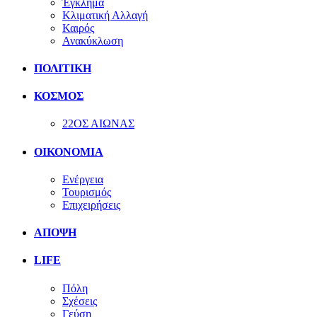
Έγκλημα
Κλιματική Αλλαγή
Καιρός
Ανακύκλωση
ΠΟΛΙΤΙΚΗ
ΚΟΣΜΟΣ
22ΟΣ ΑΙΩΝΑΣ
ΟΙΚΟΝΟΜΙΑ
Ενέργεια
Τουρισμός
Επιχειρήσεις
ΑΠΟΨΗ
LIFE
Πόλη
Σχέσεις
Γεύση