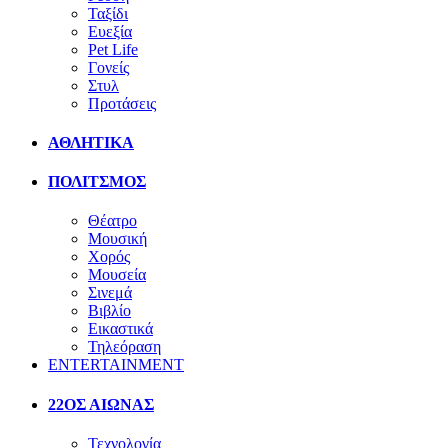
Ταξίδι
Ευεξία
Pet Life
Γονείς
Στυλ
Προτάσεις
ΑΘΛΗΤΙΚΑ
ΠΟΛΙΤΣΜΟΣ
Θέατρο
Μουσική
Χορός
Μουσεία
Σινεμά
Βιβλίο
Εικαστικά
Τηλεόραση
ENTERTAINMENT
22ΟΣ ΑΙΩΝΑΣ
Τεχνολογία