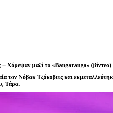
ς – Χόρεψαν μαζί το «Bangaranga» (βίντεο)
α τον Νόβακ Τζόκοβιτς και εκμεταλλεύτηκε 
υ, Τάρα.