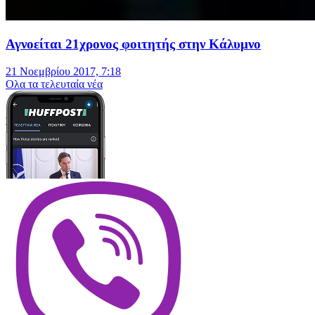
Αγνοείται 21χρονος φοιτητής στην Κάλυμνο
21 Νοεμβρίου 2017, 7:18
Oλα τα τελευταία νέα