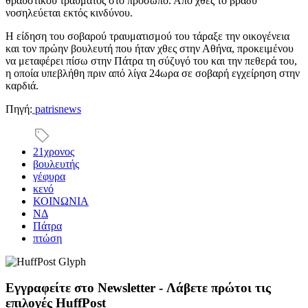
θραυστικού τραύματος στο πρόσωπο. Από χθες το βράδυ
νοσηλεύεται εκτός κινδύνου.
Η είδηση του σοβαρού τραυματισμού του τάραξε την οικογένεια
και τον πρώην βουλευτή που ήταν χθες στην Αθήνα, προκειμένου
να μεταφέρει πίσω στην Πάτρα τη σύζυγό του και την πεθερά του,
η οποία υπεβλήθη πριν από λίγα 24ωρα σε σοβαρή εγχείρηση στην
καρδιά.
Πηγή:
patrisnews
21χρονος
βουλευτής
γέφυρα
κενό
ΚΟΙΝΩΝΙΑ
ΝΔ
Πάτρα
πτώση
Εγγραφείτε στο Newsletter - Λάβετε πρώτοι τις
επιλογές HuffPost