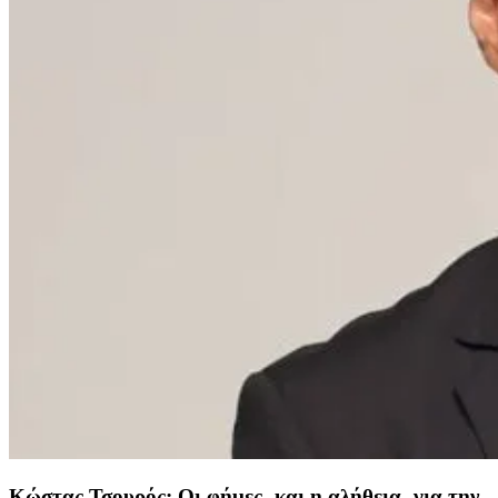
Κώστας Τσουρός: Οι φήμες -και η αλήθεια- για την