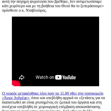
αυτή την άσχημη ψυχολογία που βρέθηκε, δεν αντιμετωπίσαμε
κάτι χειρότερο και με τη βοήθεια του Θεού θα το ξεπεράσουμε»
πρόσθεσε ο κ. Νταβλούρος.
Ο νεαρός μεταφέρθηκε λίγο πριν τις 11.00 χθες στο νοσοκομείο
«Άγιος Ανδρέας»,
όπου και υπεβλήθη αρχικά σε εξετάσεις για να
διαπιστωθεί αν είναι χτυπημένος σε ζωτικά του όργανα και στη
συνέχεια υπεβλήθη σε χειρουργική επέμβαση αποκατάστασης