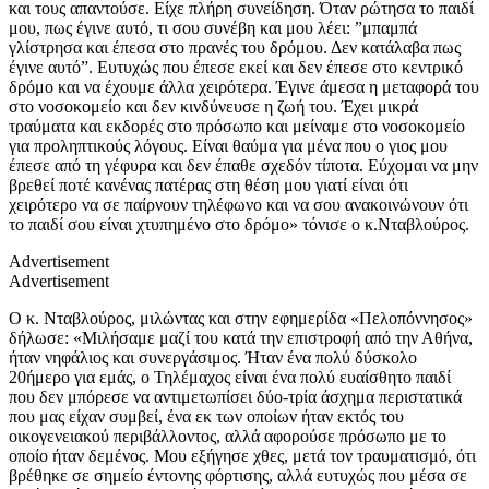
και τους απαντούσε. Είχε πλήρη συνείδηση. Όταν ρώτησα το παιδί
μου, πως έγινε αυτό, τι σου συνέβη και μου λέει: ”μπαμπά
γλίστρησα και έπεσα στο πρανές του δρόμου. Δεν κατάλαβα πως
έγινε αυτό”. Ευτυχώς που έπεσε εκεί και δεν έπεσε στο κεντρικό
δρόμο και να έχουμε άλλα χειρότερα. Έγινε άμεσα η μεταφορά του
στο νοσοκομείο και δεν κινδύνευσε η ζωή του. Έχει μικρά
τραύματα και εκδορές στο πρόσωπο και μείναμε στο νοσοκομείο
για προληπτικούς λόγους. Είναι θαύμα για μένα που ο γιος μου
έπεσε από τη γέφυρα και δεν έπαθε σχεδόν τίποτα. Εύχομαι να μην
βρεθεί ποτέ κανένας πατέρας στη θέση μου γιατί είναι ότι
χειρότερο να σε παίρνουν τηλέφωνο και να σου ανακοινώνουν ότι
το παιδί σου είναι χτυπημένο στο δρόμο» τόνισε ο κ.Νταβλούρος.
Advertisement
Advertisement
Ο κ. Νταβλούρος, μιλώντας και στην εφημερίδα «Πελοπόννησος»
δήλωσε: «Μιλήσαμε μαζί του κατά την επιστροφή από την Αθήνα,
ήταν νηφάλιος και συνεργάσιμος. Ήταν ένα πολύ δύσκολο
20ήμερο για εμάς, ο Τηλέμαχος είναι ένα πολύ ευαίσθητο παιδί
που δεν μπόρεσε να αντιμετωπίσει δύο-τρία άσχημα περιστατικά
που μας είχαν συμβεί, ένα εκ των οποίων ήταν εκτός του
οικογενειακού περιβάλλοντος, αλλά αφορούσε πρόσωπο με το
οποίο ήταν δεμένος. Μου εξήγησε χθες, μετά τον τραυματισμό, ότι
βρέθηκε σε σημείο έντονης φόρτισης, αλλά ευτυχώς που μέσα σε