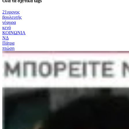
Όλα τα σχετικά tags
21χρονος
βουλευτής
γέφυρα
κενό
ΚΟΙΝΩΝΙΑ
ΝΔ
Πάτρα
πτώση