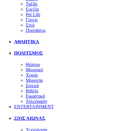
Ταξίδι
Ευεξία
Pet Life
Γονείς
Στυλ
Προτάσεις
ΑΘΛΗΤΙΚΑ
ΠΟΛΙΤΣΜΟΣ
Θέατρο
Μουσική
Χορός
Μουσεία
Σινεμά
Βιβλίο
Εικαστικά
Τηλεόραση
ENTERTAINMENT
22ΟΣ ΑΙΩΝΑΣ
Τεχνολογία