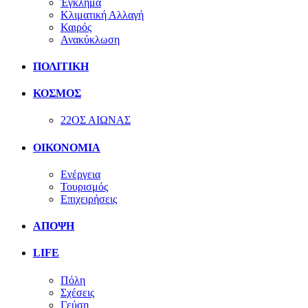
Έγκλημα
Κλιματική Αλλαγή
Καιρός
Ανακύκλωση
ΠΟΛΙΤΙΚΗ
ΚΟΣΜΟΣ
22ΟΣ ΑΙΩΝΑΣ
ΟΙΚΟΝΟΜΙΑ
Ενέργεια
Τουρισμός
Επιχειρήσεις
ΑΠΟΨΗ
LIFE
Πόλη
Σχέσεις
Γεύση