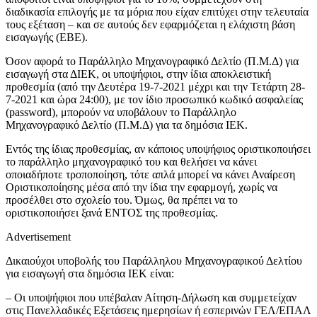
διαδικασία επιλογής με τα μόρια που είχαν επιτύχει στην τελευταία
τους εξέταση – και σε αυτούς δεν εφαρμόζεται η ελάχιστη βάση
εισαγωγής (ΕΒΕ).
Όσον αφορά το Παράλληλο Μηχανογραφικό Δελτίο (Π.Μ.Δ) για
εισαγωγή στα ΔΙΕΚ, οι υποψήφιοι, στην ίδια αποκλειστική
προθεσμία (από την Δευτέρα 19-7-2021 μέχρι και την Τετάρτη 28-
7-2021 και ώρα 24:00), με τον ίδιο προσωπικό κωδικό ασφαλείας
(password), μπορούν να υποβάλουν το Παράλληλο
Μηχανογραφικό Δελτίο (Π.Μ.Δ) για τα δημόσια ΙΕΚ.
Εντός της ίδιας προθεσμίας, αν κάποιος υποψήφιος οριστικοποιήσει
το παράλληλο μηχανογραφικό του και θελήσει να κάνει
οποιαδήποτε τροποποίηση, τότε απλά μπορεί να κάνει Αναίρεση
Οριστικοποίησης μέσα από την ίδια την εφαρμογή, χωρίς να
προσέλθει στο σχολείο του. Όμως, θα πρέπει να το
οριστικοποιήσει ξανά ΕΝΤΟΣ της προθεσμίας.
Advertisement
Δικαιούχοι υποβολής του Παράλληλου Μηχανογραφικού Δελτίου
για εισαγωγή στα δημόσια ΙΕΚ είναι:
– Οι υποψήφιοι που υπέβαλαν Αίτηση-Δήλωση και συμμετείχαν
στις Πανελλαδικές Εξετάσεις ημερησίων ή εσπερινών ΓΕΛ/ΕΠΑΛ