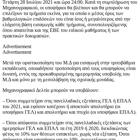
Τετάρτη 28 Ιουλίου 2021 και ώρα 24:00. Κατά τη συμπλήρωση του
Μηχανογραφικού, οι υποψήφιοι θα βλέπουν και θα μπορούν να
επιλέξουν τα τμήματα εκείνα, για τα οποία ο μέσος όρος των
βαθμολογικών επιδόσεών του είναι ίσος ή μεγαλύτερος από την
ελάχιστη βάση εισαγωγής κάθε τμήματος, συνυπολογιζόμενης
όπου απαιτείται και της ΕΒΕ του ειδικού μαθήματος ή των
πρακτικών δοκιμασιών.
Advertisement
Advertisement
Μετά την οριστικοποίηση του Μ.Δ για εισαγωγή στην τριτοβάθμια
εκπαίδευση, οποιαδήποτε τροποποίηση από τους υποψηφίους είναι
δυνατή, εντός της προκαθορισμένης ημερομηνίας υποβολής του
Μ.Δ και μόνο με τη μεσολάβηση της σχολικής μονάδας.
Μηχανογραφικό Δελτίο μπορούν να υποβάλουν:
– Όσοι συμμετείχαν στις πανελλαδικές εξετάσεις ΓΕΛ ή ΕΠΑΛ
του 2021, και εφόσον κατέχουν ή αποκτούν απολυτήριο (οι
υποψήφιοι ΓΕΛ) και απολυτήριο και πτυχίο (οι υποψήφιοι ΕΠΑΛ).
– Όσοι απόφοιτοι συμμετείχαν στις πανελλαδικές εξετάσεις των
ημερησίων ΓΕΛ και ΕΠΑΛ τα έτη 2019 ή 2020, διεκδικώντας
φέτος το 10% των θέσεων εισακτέων, χωρίς νέα εξέταση. Όσοι
απόφοιτοι είναι υποψήφιοι για το 10%, συμμετέχουν στη