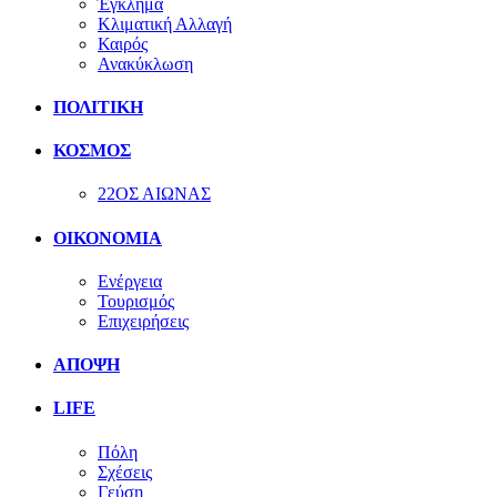
Έγκλημα
Κλιματική Αλλαγή
Καιρός
Ανακύκλωση
ΠΟΛΙΤΙΚΗ
ΚΟΣΜΟΣ
22ΟΣ ΑΙΩΝΑΣ
ΟΙΚΟΝΟΜΙΑ
Ενέργεια
Τουρισμός
Επιχειρήσεις
ΑΠΟΨΗ
LIFE
Πόλη
Σχέσεις
Γεύση