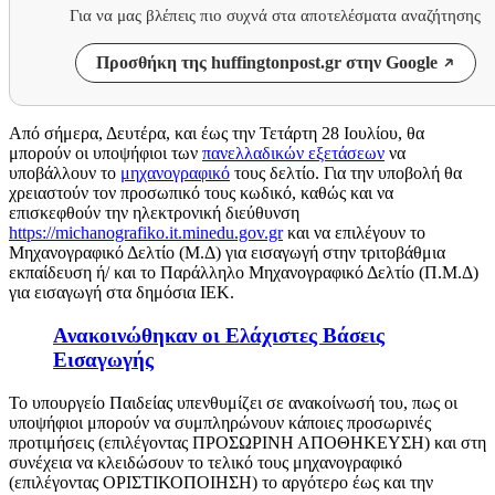
Για να μας βλέπεις πιο συχνά στα αποτελέσματα αναζήτησης
Προσθήκη της huffingtonpost.gr στην Google
Από σήμερα, Δευτέρα, και έως την Τετάρτη 28 Ιουλίου, θα
μπορούν οι υποψήφιοι των
πανελλαδικών εξετάσεων
να
υποβάλλουν το
μηχανογραφικό
τους δελτίο. Για την υποβολή θα
χρειαστούν τον προσωπικό τους κωδικό, καθώς και να
επισκεφθούν την ηλεκτρονική διεύθυνση
https://michanografiko.it.minedu.gov.gr
και να επιλέγουν το
Μηχανογραφικό Δελτίο (Μ.Δ) για εισαγωγή στην τριτοβάθμια
εκπαίδευση ή/ και το Παράλληλο Μηχανογραφικό Δελτίο (Π.Μ.Δ)
για εισαγωγή στα δημόσια ΙΕΚ.
Ανακοινώθηκαν οι Ελάχιστες Βάσεις
Εισαγωγής
Το υπουργείο Παιδείας υπενθυμίζει σε ανακοίνωσή του, πως οι
υποψήφιοι μπορούν να συμπληρώνουν κάποιες προσωρινές
προτιμήσεις (επιλέγοντας ΠΡΟΣΩΡΙΝΗ ΑΠΟΘΗΚΕΥΣΗ) και στη
συνέχεια να κλειδώσουν το τελικό τους μηχανογραφικό
(επιλέγοντας ΟΡΙΣΤΙΚΟΠΟΙΗΣΗ) το αργότερο έως και την