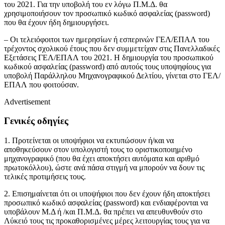
του 2021. Για την υποβολή του εν λόγω Π.Μ.Δ. θα
χρησιμοποιήσουν τον προσωπικό κωδικό ασφαλείας (password)
που θα έχουν ήδη δημιουργήσει.
– Οι τελειόφοιτοι των ημερησίων ή εσπερινών ΓΕΛ/ΕΠΑΛ του
τρέχοντος σχολικού έτους που δεν συμμετείχαν στις Πανελλαδικές
Εξετάσεις ΓΕΛ/ΕΠΑΛ του 2021. Η δημιουργία του προσωπικού
κωδικού ασφαλείας (password) από αυτούς τους υποψηφίους για
υποβολή Παράλληλου Μηχανογραφικού Δελτίου, γίνεται στο ΓΕΛ/
ΕΠΑΛ που φοιτούσαν.
Advertisement
Γενικές οδηγίες
1. Προτείνεται οι υποψήφιοι να εκτυπώσουν ή/και να
αποθηκεύσουν στον υπολογιστή τους το οριστικοποιημένο
μηχανογραφικό (που θα έχει αποκτήσει αυτόματα και αριθμό
πρωτοκόλλου), ώστε ανά πάσα στιγμή να μπορούν να δουν τις
τελικές προτιμήσεις τους.
2. Επισημαίνεται ότι οι υποψήφιοι που δεν έχουν ήδη αποκτήσει
προσωπικό κωδικό ασφαλείας (password) και ενδιαφέρονται να
υποβάλουν Μ.Δ ή /και Π.Μ.Δ. θα πρέπει να απευθυνθούν στο
Λύκειό τους τις προκαθορισμένες μέρες λειτουργίας τους για να