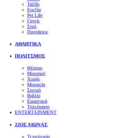
Ταξίδι
Ευεξία
Pet Life
Γονείς
Στυλ
Προτάσεις
ΑΘΛΗΤΙΚΑ
ΠΟΛΙΤΣΜΟΣ
Θέατρο
Μουσική
Χορός
Μουσεία
Σινεμά
Βιβλίο
Εικαστικά
Τηλεόραση
ENTERTAINMENT
22ΟΣ ΑΙΩΝΑΣ
Τεχνολογία