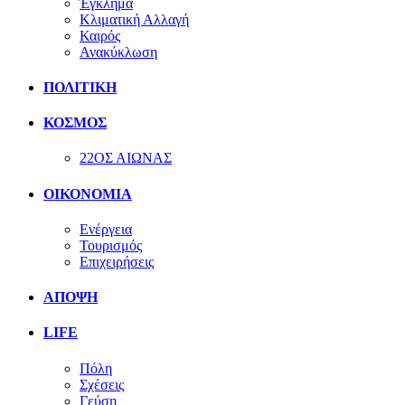
Έγκλημα
Κλιματική Αλλαγή
Καιρός
Ανακύκλωση
ΠΟΛΙΤΙΚΗ
ΚΟΣΜΟΣ
22ΟΣ ΑΙΩΝΑΣ
ΟΙΚΟΝΟΜΙΑ
Ενέργεια
Τουρισμός
Επιχειρήσεις
ΑΠΟΨΗ
LIFE
Πόλη
Σχέσεις
Γεύση