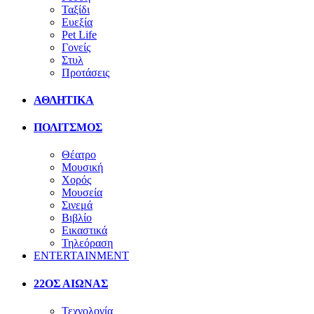
Ταξίδι
Ευεξία
Pet Life
Γονείς
Στυλ
Προτάσεις
ΑΘΛΗΤΙΚΑ
ΠΟΛΙΤΣΜΟΣ
Θέατρο
Μουσική
Χορός
Μουσεία
Σινεμά
Βιβλίο
Εικαστικά
Τηλεόραση
ENTERTAINMENT
22ΟΣ ΑΙΩΝΑΣ
Τεχνολογία