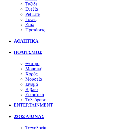
Ταξίδι
Ευεξία
Pet Life
Γονείς
Στυλ
Προτάσεις
ΑΘΛΗΤΙΚΑ
ΠΟΛΙΤΣΜΟΣ
Θέατρο
Μουσική
Χορός
Μουσεία
Σινεμά
Βιβλίο
Εικαστικά
Τηλεόραση
ENTERTAINMENT
22ΟΣ ΑΙΩΝΑΣ
Τεχνολογία