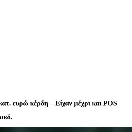
κατ. ευρώ κέρδη – Είχαν μέχρι και POS
ικό.