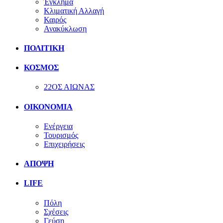
Έγκλημα
Κλιματική Αλλαγή
Καιρός
Ανακύκλωση
ΠΟΛΙΤΙΚΗ
ΚΟΣΜΟΣ
22ΟΣ ΑΙΩΝΑΣ
ΟΙΚΟΝΟΜΙΑ
Ενέργεια
Τουρισμός
Επιχειρήσεις
ΑΠΟΨΗ
LIFE
Πόλη
Σχέσεις
Γεύση